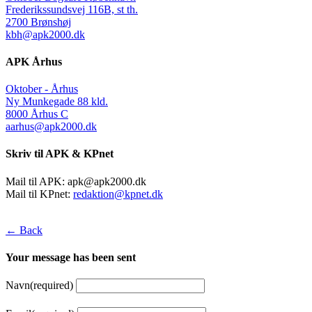
Frederikssundsvej 116B, st th.
2700 Brønshøj
kbh@apk2000.dk
APK Århus
Oktober - Århus
Ny Munkegade 88 kld.
8000 Århus C
aarhus@apk2000.dk
Skriv til APK & KPnet
Mail til APK:
apk@apk2000.dk
Mail til KPnet:
redaktion@kpnet.dk
← Back
Your message has been sent
Navn
(required)