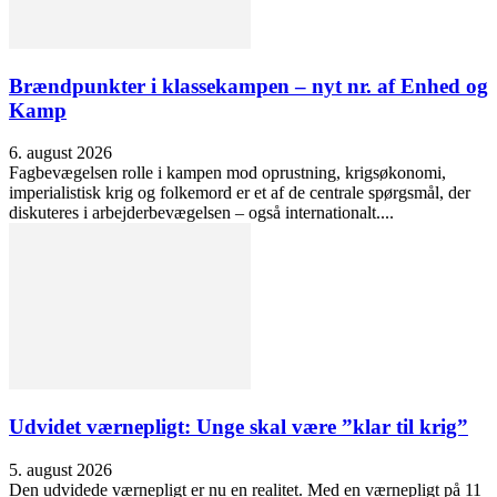
Brændpunkter i klassekampen – nyt nr. af Enhed og
Kamp
6. august 2026
Fagbevægelsen rolle i kampen mod oprustning, krigsøkonomi,
imperialistisk krig og folkemord er et af de centrale spørgsmål, der
diskuteres i arbejderbevægelsen – også internationalt....
Udvidet værnepligt: Unge skal være ”klar til krig”
5. august 2026
Den udvidede værnepligt er nu en realitet. Med en værnepligt på 11