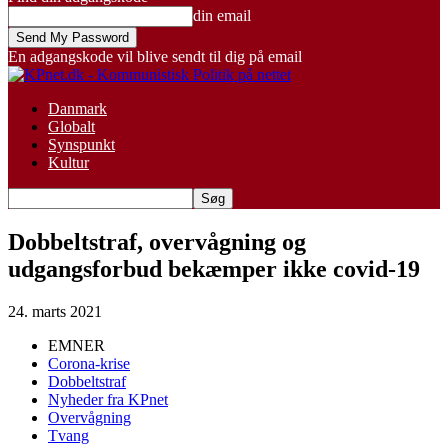
din email
En adgangskode vil blive sendt til dig på email
Danmark
Globalt
Synspunkt
Kultur
Dobbeltstraf, overvågning og
udgangsforbud bekæmper ikke covid-19
24. marts 2021
EMNER
Corona-krise
Dobbeltstraf
Nyheder fra KPnet
Overvågning
Tvang