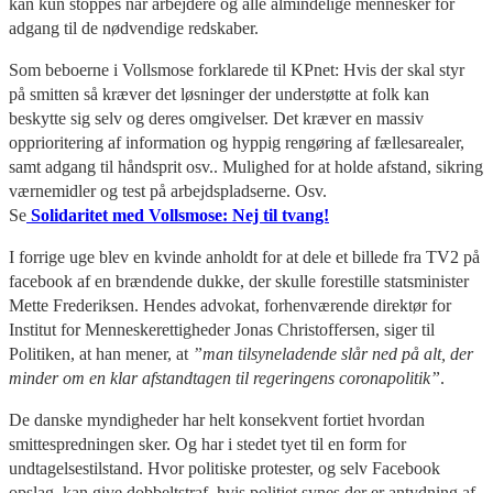
kan kun stoppes når arbejdere og alle almindelige mennesker for
adgang til de nødvendige redskaber.
Som beboerne i Vollsmose forklarede til KPnet: Hvis der skal styr
på smitten så kræver det løsninger der understøtte at folk kan
beskytte sig selv og deres omgivelser. Det kræver en massiv
opprioritering af information og hyppig rengøring af fællesarealer,
samt adgang til håndsprit osv.. Mulighed for at holde afstand, sikring
værnemidler og test på arbejdspladserne. Osv.
Se
Solidaritet med Vollsmose: Nej til tvang!
I forrige uge blev en kvinde anholdt for at dele et billede fra TV2 på
facebook af en brændende dukke, der skulle forestille statsminister
Mette Frederiksen. Hendes advokat, forhenværende direktør for
Institut for Menneskerettigheder Jonas Christoffersen, siger til
Politiken, at han mener, at
”man tilsyneladende slår ned på alt, der
minder om en klar afstandtagen til regeringens coronapolitik”
.
De danske myndigheder har helt konsekvent fortiet hvordan
smittespredningen sker. Og har i stedet tyet til en form for
undtagelsestilstand. Hvor politiske protester, og selv Facebook
opslag, kan give dobbeltstraf, hvis politiet synes der er antydning af