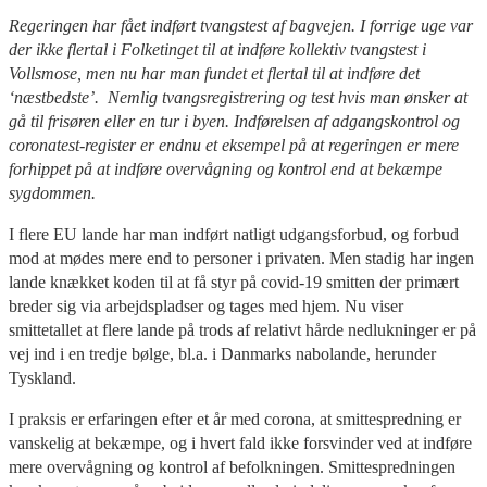
Regeringen har fået indført tvangstest af bagvejen. I forrige uge var
der ikke flertal i Folketinget til at indføre kollektiv tvangstest i
Vollsmose, men nu har man fundet et flertal til at indføre det
‘næstbedste’. Nemlig tvangsregistrering og test hvis man ønsker at
gå til frisøren eller en tur i byen. Indførelsen af adgangskontrol og
coronatest-register er endnu et eksempel på at regeringen er mere
forhippet på at indføre overvågning og kontrol end at bekæmpe
sygdommen.
I flere EU lande har man indført natligt udgangsforbud, og forbud
mod at mødes mere end to personer i privaten. Men stadig har ingen
lande knækket koden til at få styr på covid-19 smitten der primært
breder sig via arbejdspladser og tages med hjem. Nu viser
smittetallet at flere lande på trods af relativt hårde nedlukninger er på
vej ind i en tredje bølge, bl.a. i Danmarks nabolande, herunder
Tyskland.
I praksis er erfaringen efter et år med corona, at smittespredning er
vanskelig at bekæmpe, og i hvert fald ikke forsvinder ved at indføre
mere overvågning og kontrol af befolkningen. Smittespredningen