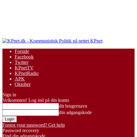
KPnet
Forside
Facebook
Twitter
KPnetTV
KPnetRadio
APK
Oktober
Sign in
Velkommen! Log ind på din konto
dit brugernavn
din adgangskode
Forgot your password? Get help
Password recovery
Find din adgangskode