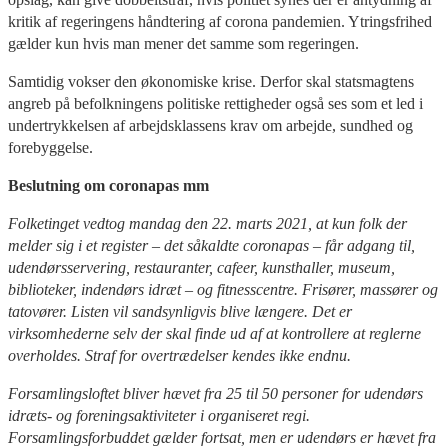
kritik af regeringens håndtering af corona pandemien. Ytringsfrihed
gælder kun hvis man mener det samme som regeringen.
Samtidig vokser den økonomiske krise. Derfor skal statsmagtens
angreb på befolkningens politiske rettigheder også ses som et led i
undertrykkelsen af arbejdsklassens krav om arbejde, sundhed og
forebyggelse.
Beslutning om coronapas mm
Folketinget vedtog mandag den 22. marts 2021, at kun folk der
melder sig i et register – det såkaldte coronapas – får adgang til,
udendørsservering, restauranter, cafeer, kunsthaller, museum,
biblioteker, indendørs idræt – og fitnesscentre. Frisører, massører og
tatovører. Listen vil sandsynligvis blive længere. Det er
virksomhederne selv der skal finde ud af at kontrollere at reglerne
overholdes. Straf for overtrædelser kendes ikke endnu.
Forsamlingsloftet bliver hævet fra 25 til 50 personer for udendørs
idræts- og foreningsaktiviteter i organiseret regi.
Forsamlingsforbuddet gælder fortsat, men er udendørs er hævet fra