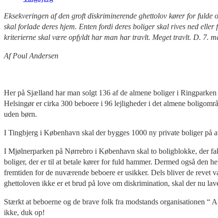
Eksekveringen af den groft diskriminerende ghettolov kører for fuld
skal forlade deres hjem. Enten fordi deres boliger skal rives ned eller fo
kriterierne skal være opfyldt har man har travlt. Meget travlt. D. 7.
Af Poul Andersen
Her på Sjælland har man solgt 136 af de almene boliger i Ringparken i S
Helsingør er cirka 300 beboere i 96 lejligheder i det almene boligo
uden børn.
I Tingbjerg i København skal der bygges 1000 ny private boliger på a
I Mjølnerparken på Nørrebro i København skal to boligblokke, der fakt
boliger, der er til at betale kører for fuld hammer. Dermed også den h
fremtiden for de nuværende beboere er usikker. Dels bliver de revet væk
ghettoloven ikke er et brud på love om diskrimination, skal der nu la
Stærkt at beboerne og de brave folk fra modstands organisationen “ 
ikke, duk op!