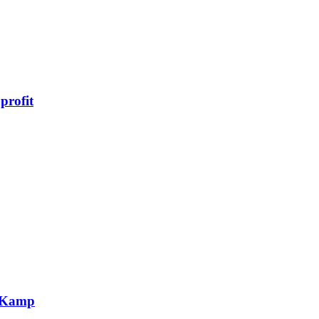
profit
g Kamp