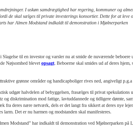
e omdrejninger. I uskøn samdrægtighed har regering, kommuner og almen
rdi de skal sælges til private investerings konsortier. Dette for at leve o
 marts har Almen Modstand indkaldt til demonstration i Mjølnerparken
lagelse til en investor og varsler nu at smide de nuværende beboere ud f
mråde Nøjsomhed blevet
opsagt
. Beboerne skal smides ud af deres hjem, 
ttraktive grønne områder og handicapboliger rives ned, angiveligt p.g.
isk udgør halvdelen af bebyggelsen, frasælges til privat spekulations u
etz og diskrimination mod fattige, lavtuddannede og tidligere dømte, sam
 fra deres nære netværk, dels er det langt fra sikkert at deres nye lejem
ves larm. Det er nu harmen og modstanden skal manifesteres.
Almen Modstand” har indkaldt til demonstration ved Mjølnerparken på Lø