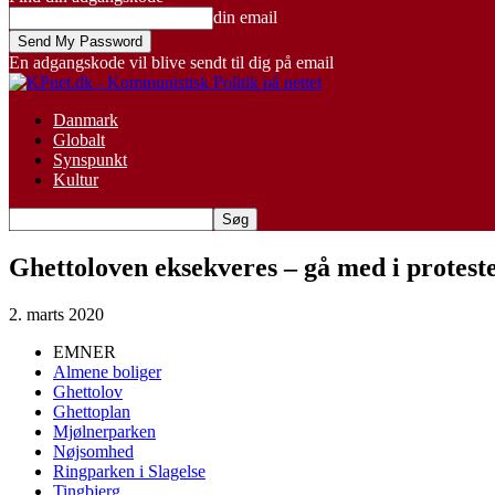
din email
En adgangskode vil blive sendt til dig på email
Danmark
Globalt
Synspunkt
Kultur
Ghettoloven eksekveres – gå med i protest
2. marts 2020
EMNER
Almene boliger
Ghettolov
Ghettoplan
Mjølnerparken
Nøjsomhed
Ringparken i Slagelse
Tingbjerg