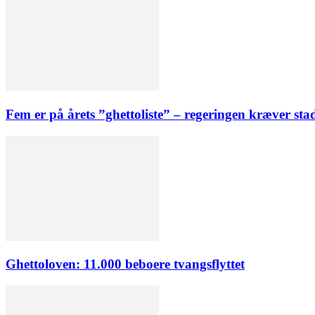
Fem er på årets ”ghettoliste” – regeringen kræver st
Ghettoloven: 11.000 beboere tvangsflyttet