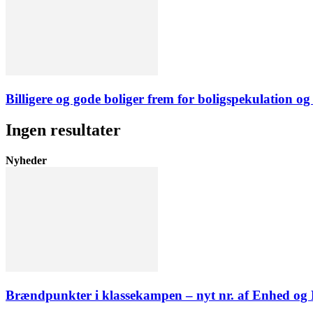
Billigere og gode boliger frem for boligspekulation og 
Ingen resultater
Nyheder
Brændpunkter i klassekampen – nyt nr. af Enhed o