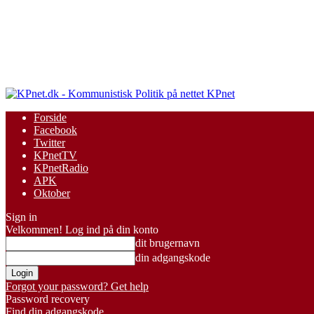
KPnet
Forside
Facebook
Twitter
KPnetTV
KPnetRadio
APK
Oktober
Sign in
Velkommen! Log ind på din konto
dit brugernavn
din adgangskode
Forgot your password? Get help
Password recovery
Find din adgangskode