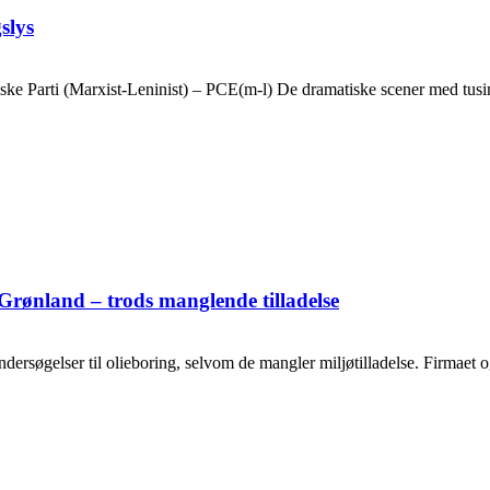
slys
ske Parti (Marxist-Leninist) – PCE(m-l) De dramatiske scener med tusin
Grønland – trods manglende tilladelse
ersøgelser til olieboring, selvom de mangler miljøtilladelse. Firmaet og o