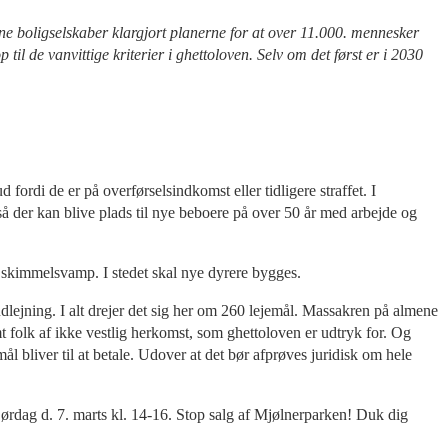
e boligselskaber klargjort planerne for at over 11.000. mennesker
p til de vanvittige kriterier i ghettoloven. Selv om det først er i 2030
ordi de er på overførselsindkomst eller tidligere straffet. I
så der kan blive plads til nye beboere på over 50 år med arbejde og
a skimmelsvamp. I stedet skal nye dyrere bygges.
dlejning. I alt drejer det sig her om 260 lejemål. Massakren på almene
t folk af ikke vestlig herkomst, som ghettoloven er udtryk for. Og
ål bliver til at betale. Udover at det bør afprøves juridisk om hele
rdag d. 7. marts kl. 14-16. Stop salg af Mjølnerparken! Duk dig