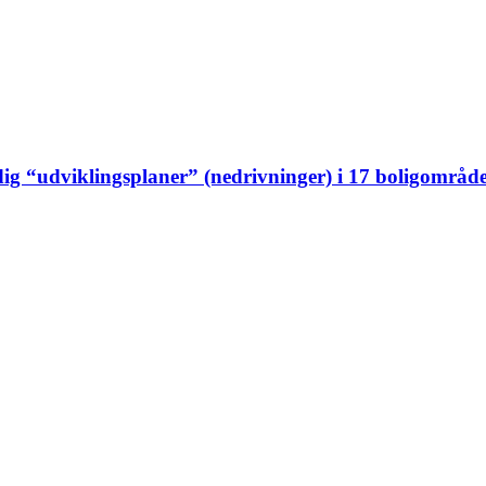
adig “udviklingsplaner” (nedrivninger) i 17 boligområd