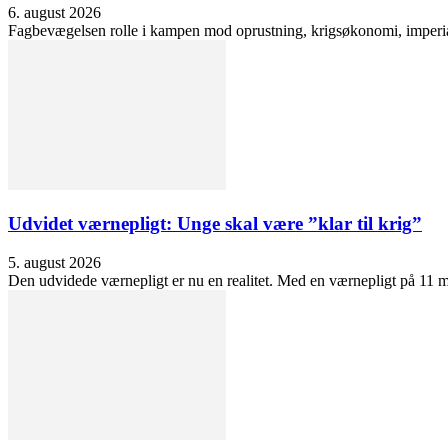
6. august 2026
Fagbevægelsen rolle i kampen mod oprustning, krigsøkonomi, imperialis
Udvidet værnepligt: Unge skal være ”klar til krig”
5. august 2026
Den udvidede værnepligt er nu en realitet. Med en værnepligt på 11 må