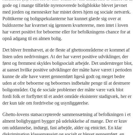
gode og i mange tilfælde nyrenoverede boligblokke blevet jævnet
med jorden og mennesker har mistet deres hjem og sociale netværk.
Politikerne og boligspekulanterne har kunnet glæde sig over at
buldozerne har kværnet sig igennem kvartererne, men intet i loven
har været positivt for beboerne eller for befolkningens chance for at
opnå adgang til en almen bolig.
Det bliver fremhævet, at de fleste af ghettoområderne er kommet af
listen uden nedrivninger. At der har været positive udviklinger, der
først og fremmest skyldes boligsocialt arbejde. Det understreger blot,
at uanset hvilke positive udviklinger der måtte have været i perioden
kunne de alle have været gennemført ligeså godt og meget bedre
uden at ofre beboerne og beboernes indbetalte penge til at destruere
boligområder. Og de sociale problemer der måtte være væk blot
fordi folk er forflyttet til et andet område eksisterer stadigvæk, her er
der kun tale om fordrivelse og usynliggørelse.
Ghetto-lovens statsaccepterede sammensætning af befolkningen i et
alment boligbyggeri bygger på udelukkelse af mange. Der er krav
om uddannelse, indtægt, fast arbejde, alder og etnicitet. En klar
diskrimination klassemæssigt og socialt er blevet gennemført, en