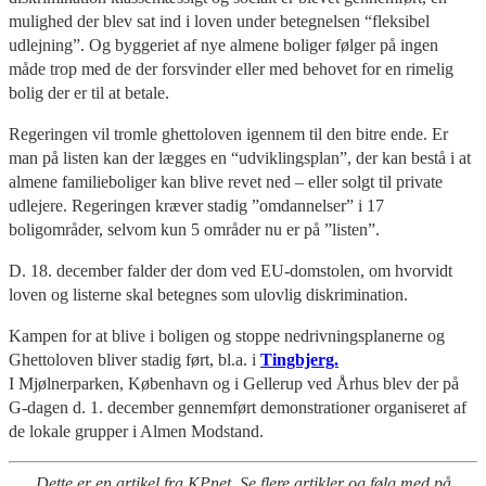
mulighed der blev sat ind i loven under betegnelsen “fleksibel
udlejning”. Og byggeriet af nye almene boliger følger på ingen
måde trop med de der forsvinder eller med behovet for en rimelig
bolig der er til at betale.
Regeringen vil tromle ghettoloven igennem til den bitre ende. Er
man på listen kan der lægges en “udviklingsplan”, der kan bestå i at
almene familieboliger kan blive revet ned – eller solgt til private
udlejere. Regeringen kræver stadig ”omdannelser” i 17
boligområder, selvom kun 5 områder nu er på ”listen”.
D. 18. december falder der dom ved EU-domstolen, om hvorvidt
loven og listerne skal betegnes som ulovlig diskrimination.
Kampen for at blive i boligen og stoppe nedrivningsplanerne og
Ghettoloven bliver stadig ført, bl.a. i
Tingbjerg.
I Mjølnerparken, København og i Gellerup ved Århus blev der på
G-dagen d. 1. december gennemført demonstrationer organiseret af
de lokale grupper i Almen Modstand.
Dette er en artikel fra KPnet. Se flere artikler og følg med på