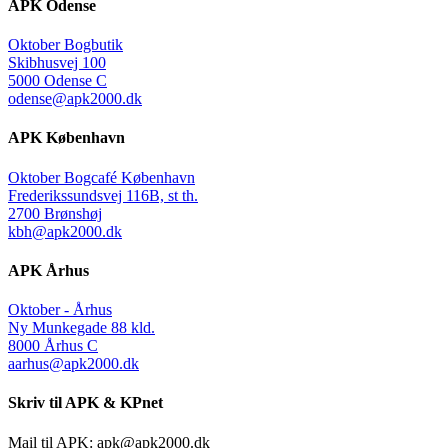
APK Odense
Oktober Bogbutik
Skibhusvej 100
5000 Odense C
odense@apk2000.dk
APK København
Oktober Bogcafé København
Frederikssundsvej 116B, st th.
2700 Brønshøj
kbh@apk2000.dk
APK Århus
Oktober - Århus
Ny Munkegade 88 kld.
8000 Århus C
aarhus@apk2000.dk
Skriv til APK & KPnet
Mail til APK:
apk@apk2000.dk