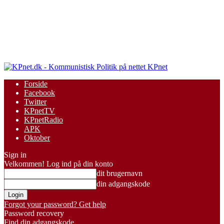
KPnet
Forside
Facebook
Twitter
KPnetTV
KPnetRadio
APK
Oktober
Sign in
Velkommen! Log ind på din konto
dit brugernavn
din adgangskode
Forgot your password? Get help
Password recovery
Find din adgangskode