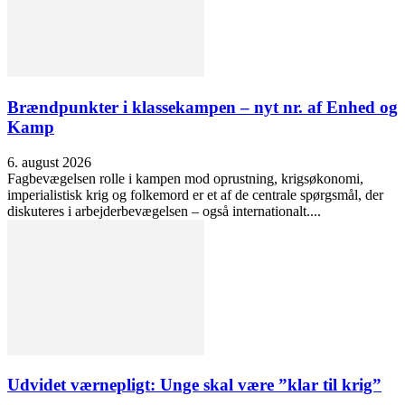
Brændpunkter i klassekampen – nyt nr. af Enhed og
Kamp
6. august 2026
Fagbevægelsen rolle i kampen mod oprustning, krigsøkonomi,
imperialistisk krig og folkemord er et af de centrale spørgsmål, der
diskuteres i arbejderbevægelsen – også internationalt....
Udvidet værnepligt: Unge skal være ”klar til krig”