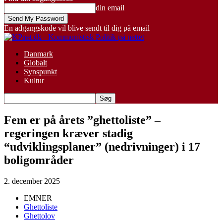
din email
En adgangskode vil blive sendt til dig på email
Danmark
Globalt
Synspunkt
Kultur
Fem er på årets ”ghettoliste” –
regeringen kræver stadig
“udviklingsplaner” (nedrivninger) i 17
boligområder
2. december 2025
EMNER
Ghettoliste
Ghettolov