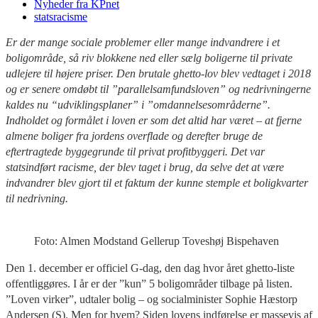
Nyheder fra KPnet
statsracisme
Er der mange sociale problemer eller mange indvandrere i et
boligområde, så riv blokkene ned eller sælg boligerne til private
udlejere til højere priser. Den brutale ghetto-lov blev vedtaget i 2018
og er senere omdøbt til ”parallelsamfundsloven” og nedrivningerne
kaldes nu “udviklingsplaner” i ”omdannelsesområderne”.
Indholdet og formålet i loven er som det altid har været – at fjerne
almene boliger fra jordens overflade og derefter bruge de
eftertragtede byggegrunde til privat profitbyggeri. Det var
statsindført racisme, der blev taget i brug, da selve det at være
indvandrer blev gjort til et faktum der kunne stemple et boligkvarter
til nedrivning.
Foto: Almen Modstand Gellerup Toveshøj Bispehaven
Den 1. december er officiel G-dag, den dag hvor året ghetto-liste
offentliggøres. I år er der ”kun” 5 boligområder tilbage på listen.
”Loven virker”, udtaler bolig – og socialminister Sophie Hæstorp
Andersen (S). Men for hvem? Siden lovens indførelse er massevis af