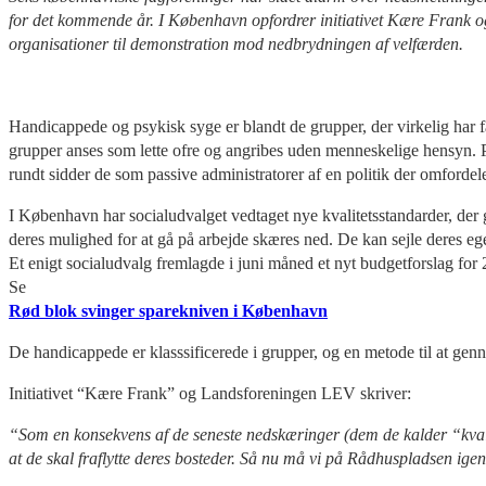
for det kommende år. I København opfordrer initiativet Kære Frank og
organisationer til demonstration mod nedbrydningen af velfærden.
Handicappede og psykisk syge er blandt de grupper, der virkelig har få
grupper anses som lette ofre og angribes uden menneskelige hensyn. P
rundt sidder de som passive administratorer af en politik der omfordel
I København har socialudvalget vedtaget nye kvalitetsstandarder, der 
deres mulighed for at gå på arbejde skæres ned. De kan sejle deres eg
Et enigt socialudvalg fremlagde i juni måned et nyt budgetforslag for 
Se
Rød blok svinger sparekniven i København
De handicappede er klasssificerede i grupper, og en metode til at genn
Initiativet “Kære Frank” og Landsforeningen LEV skriver:
“Som en konsekvens af de seneste nedskæringer (dem de kalder “kvalitet
at de skal fraflytte deres bosteder. Så nu må vi på Rådhuspladsen igen