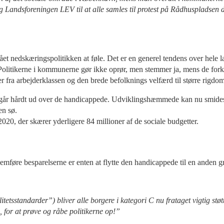
 Landsforeningen LEV til at alle samles til protest på Rådhuspladsen d
et nedskæringspolitikken at føle. Det er en generel tendens over hele la
olitikerne i kommunerne gør ikke oprør, men stemmer ja, mens de forkla
er fra arbejderklassen og den brede befolknings velfærd til større rigdo
går hårdt ud over de handicappede. Udviklingshæmmede kan nu smides ud 
en sø.
2020, der skærer yderligere 84 millioner af de sociale budgetter.
emføre besparelserne er enten at flytte den handicappede til en anden gr
sstandarder”) bliver alle borgere i kategori C nu frataget vigtig støtte
, for at prøve og råbe politikerne op!”