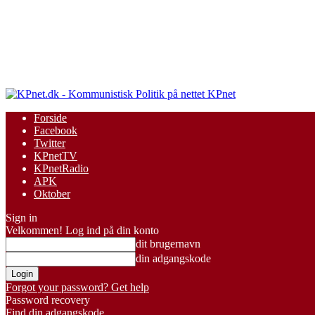
KPnet
Forside
Facebook
Twitter
KPnetTV
KPnetRadio
APK
Oktober
Sign in
Velkommen! Log ind på din konto
dit brugernavn
din adgangskode
Forgot your password? Get help
Password recovery
Find din adgangskode