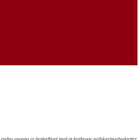
 endnu engang er beskæftiget med at fastlægge nedskæringsbudgetter