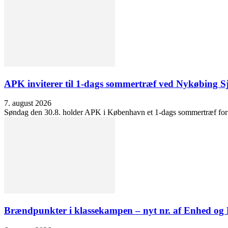
APK inviterer til 1-dags sommertræf ved Nykøbing S
7. august 2026
Søndag den 30.8. holder APK i København et 1-dags sommertræf for at 
Brændpunkter i klassekampen – nyt nr. af Enhed o