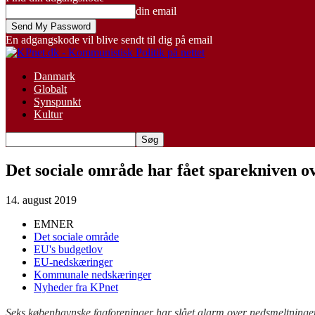
din email
En adgangskode vil blive sendt til dig på email
Danmark
Globalt
Synspunkt
Kultur
Det sociale område har fået sparekniven o
14. august 2019
EMNER
Det sociale område
EU's budgetlov
EU-nedskæringer
Kommunale nedskæringer
Nyheder fra KPnet
Seks københavnske fagforeninger har slået alarm over nedsmeltning