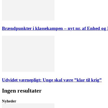
Brændpunkter i klassekampen – nyt nr. af Enhed o
Udvidet værnepligt: Unge skal være ”klar til krig”
Ingen resultater
Nyheder