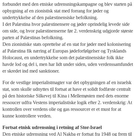
forbundet med den etniske udrensningskampagne og blev starten på
opbygning af en zionistisk stat med forrang for jøder og
undertrykkelse af den palæstinensiske befolkning.
I det Palæstina hvor palæstinensere og jøder oprindelig levede side
om side, og hvor palæstinenserne før 2. verdenskrig udgjorde største
parten af Palæstinas befolkning.
Den zionistiske stats oprettelse af en stat for jøder med kolonisering
af Palæstina fik næring af Europas jødeforfølgelser og Tysklands
Holocaust, en undertrykkelse som det palæstinensiske folk ikke
havde lod og del i, men har lidt under siden, uden verdenssamfundet
er skredet ind med sanktioner.
For de vestlige imperialistmagter var det opbygningen af en israelsk
stat, som skulle udnyttes til fortsat at have et solidt fodfæste centralt
på den historiske Silkevej til Kina i Mellemøsten med dets enorme
ressoucer udfra Vestens imperialistiske logik efter 2. verdenskrig: At
kontrollen over verdens olie og gas ressourcer er et must for at
kunne kontrollere verden.
Fortsat etnisk udrensning i retning af Stor-Israel
Den etniske udrensning ved Al Nakba er fortsat fra 1948 og frem til