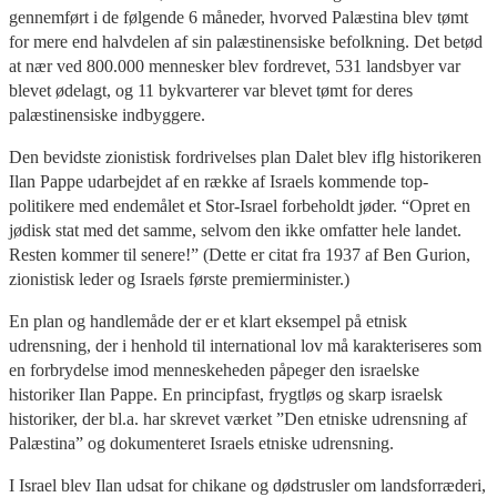
gennemført i de følgende 6 måneder, hvorved Palæstina blev tømt
for mere end halvdelen af sin palæstinensiske befolkning. Det betød
at nær ved 800.000 mennesker blev fordrevet, 531 landsbyer var
blevet ødelagt, og 11 bykvarterer var blevet tømt for deres
palæstinensiske indbyggere.
Den bevidste zionistisk fordrivelses plan Dalet blev iflg historikeren
Ilan Pappe udarbejdet af en række af Israels kommende top-
politikere med endemålet et Stor-Israel forbeholdt jøder. “Opret en
jødisk stat med det samme, selvom den ikke omfatter hele landet.
Resten kommer til senere!” (Dette er citat fra 1937 af Ben Gurion,
zionistisk leder og Israels første premierminister.)
En plan og handlemåde der er et klart eksempel på etnisk
udrensning, der i henhold til international lov må karakteriseres som
en forbrydelse imod menneskeheden påpeger den israelske
historiker Ilan Pappe. En principfast, frygtløs og skarp israelsk
historiker, der bl.a. har skrevet værket ”Den etniske udrensning af
Palæstina” og dokumenteret Israels etniske udrensning.
I Israel blev Ilan udsat for chikane og dødstrusler om landsforræderi,