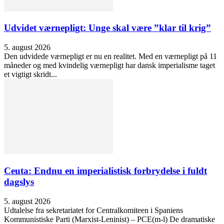
Udvidet værnepligt: Unge skal være ”klar til krig”
5. august 2026
Den udvidede værnepligt er nu en realitet. Med en værnepligt på 11
måneder og med kvindelig værnepligt har dansk imperialisme taget
et vigtigt skridt...
Ceuta: Endnu en imperialistisk forbrydelse i fuldt
dagslys
5. august 2026
Udtalelse fra sekretariatet for Centralkomiteen i Spaniens
Kommunistiske Parti (Marxist-Leninist) – PCE(m-l) De dramatiske