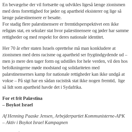
En bevægelse der vil fortsætte og udvikles ligeså længe zionismen
med dens forrettighed for jøder og apartheid eksisterer og lige så
længe palæstinensere er besatte.
For stadig flere palæstinensere er fremtidsperspektivet een ikke
religiøs stat, en sekulær stat hvor palæstinensere og jøder har samme
rettigheder og med respekt for deres nationale identitet.
Her 70 år efter staten Israels oprettelse må man konkludere at
zionismen med dens racisme og apartheid ser frygtindgydende ud –
men jo mere den tager form og udstilles for hele verden, vil den hos
befolkningerne møde modstand og solidariteten med
palæstinensernes kamp for nationale rettigheder kan ikke undgå at
vokse – På sigt har en sådan racistisk stat ikke nogen fremtid, lige
så lidt som apartheid havde det i Sydafrika.
For et frit Palæstina
– Boykot Israel
Af Henning Paaske Jensen, Arbejderpartiet Kommunisterne-APK
– Aktiv i Boykot Israel Kampagnen