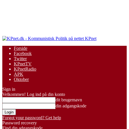
KPnet
Forside
Facebook
Twitter
KPnetTV
KPnetRadio
APK
Oktober
Sign in
Velkommen! Log ind på din konto
dit brugernavn
din adgangskode
Forgot your password? Get help
Password recovery
Find din adgangskode