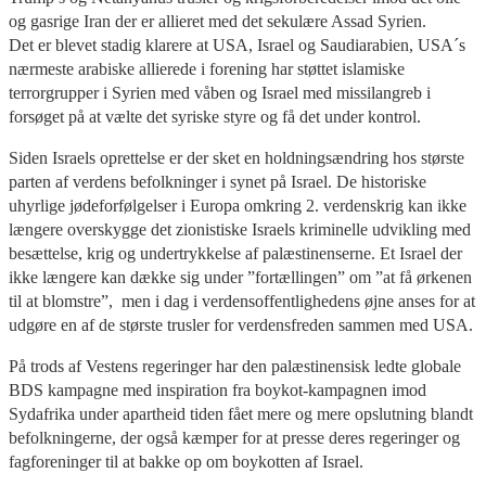
og gasrige Iran der er allieret med det sekulære Assad Syrien.
Det er blevet stadig klarere at USA, Israel og Saudiarabien, USA´s
nærmeste arabiske allierede i forening har støttet islamiske
terrorgrupper i Syrien med våben og Israel med missilangreb i
forsøget på at vælte det syriske styre og få det under kontrol.
Siden Israels oprettelse er der sket en holdningsændring hos største
parten af verdens befolkninger i synet på Israel. De historiske
uhyrlige jødeforfølgelser i Europa omkring 2. verdenskrig kan ikke
længere overskygge det zionistiske Israels kriminelle udvikling med
besættelse, krig og undertrykkelse af palæstinenserne. Et Israel der
ikke længere kan dække sig under ”fortællingen” om ”at få ørkenen
til at blomstre”, men i dag i verdensoffentlighedens øjne anses for at
udgøre en af de største trusler for verdensfreden sammen med USA.
På trods af Vestens regeringer har den palæstinensisk ledte globale
BDS kampagne med inspiration fra boykot-kampagnen imod
Sydafrika under apartheid tiden fået mere og mere opslutning blandt
befolkningerne, der også kæmper for at presse deres regeringer og
fagforeninger til at bakke op om boykotten af Israel.