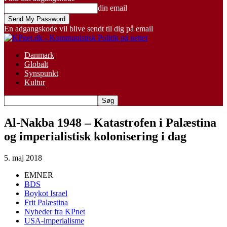
din email
En adgangskode vil blive sendt til dig på email
Danmark
Globalt
Synspunkt
Kultur
Al-Nakba 1948 – Katastrofen i Palæstina
og imperialistisk kolonisering i dag
5. maj 2018
EMNER
BDS
Boykot Israel
Frit Palæstina
Nyheder fra KPnet
USA-imperialisme