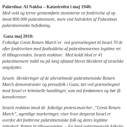
Palæstina: Al Nakba – Katastrofen i maj 1948:
Med vold og terror gennemførte zionisterne en fordrivelse af op
imod 800.000 palæstinensere, mere end halvdelen af Palæstinas
palæstinensiske befolkning.
Gaza maj 2018:
Folkelige Great Return March´er ved grænsehegnet til Israel 70 år
efter fordrivelsen med fastholdelse af palæstinensernes legitime ret
til tilbagevenden. Israels reaktion: Med koldt blod er 41
palæstinensere indtil nu på lang afstand blevet likvideret af israelske
snigskytter.
Israels likvideringer af de ubevæbnede palæstinensiske Return
March demonstranter og pressefolk i Gaza, tæt ved grænsehegnet
mod Israel er kriminelle handlinger, som må fordømmes og bør få
konsekvenser.
Israels reaktion imod de folkelige protest-marcher ,”Great Return
March”, ugentlige markeringer, viser hvor desperat Israel er
overfor det fordrevne palæstinensiske folk og deres legitime
rettighed: Retten til tilbagevenden. – En bred palæstinensisk folkelig