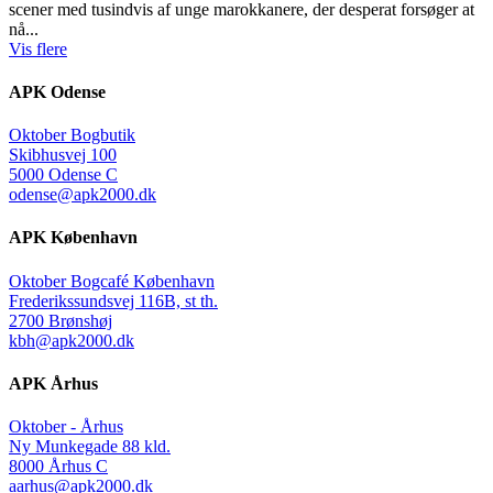
scener med tusindvis af unge marokkanere, der desperat forsøger at
nå...
Vis flere
APK Odense
Oktober Bogbutik
Skibhusvej 100
5000 Odense C
odense@apk2000.dk
APK København
Oktober Bogcafé København
Frederikssundsvej 116B, st th.
2700 Brønshøj
kbh@apk2000.dk
APK Århus
Oktober - Århus
Ny Munkegade 88 kld.
8000 Århus C
aarhus@apk2000.dk