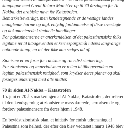
kampagne med Great Return March´er op til 70 årsdagen for Al
Nakba, det arabiske navn for Katastrofen.
Bemærkelseværdigt, men kendetegnende er de vestlige landes
manglende harme og mgl. entydig fordømmelse af disse overlagte
og dokumenterede kriminelle handlinger.
For palæstinenserne er anerkendelsen af det palæstinensiske folks
legitime ret til tilbagevenden et kernespørgsmål i deres langvarige
nationale kamp, en ret der ikke kan sælges ud af.
Zionisme er en form for racisme og racediskriminering.
For zionismen og imperialismen er retten til tilbagevenden en
legitim palæstinensisk rettighed, som krydser deres planer og skal
forsøges undertrykt med alle midler.
70 år siden Al-Nakba – Katastrofen
15. juni er 70 års markeringen af Al Nakba, Katastrofen, der referer
til den kendsgerning at zionisterne massakrerede, terroriserede og
fordrev palæstinensere fra deres hjem i 1948.
En bevidst zionistisk plan, et initiativ for etnisk udrensning af
Palæstina som helhed, der efter den blev vedtaget i marts 1948 blev