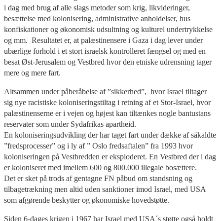
i dag med brug af alle slags metoder som krig, likvideringer,
besættelse med kolonisering, administrative anholdelser, hus
konfiskationer og økonomisk udsultning og kulturel undertrykkelse
og mm. Resultatet er, at palæstinensere i Gaza i dag lever under
ubærlige forhold i et stort israelsk kontrolleret fængsel og med en
besat Øst-Jerusalem og Vestbred hvor den etniske udrensning tager
mere og mere fart.
Altsammen under påberåbelse af ”sikkerhed”, hvor Israel tiltager
sig nye racistiske koloniseringstiltag i retning af et Stor-Israel, hvor
palæstinenserne er i vejen og højest kan tiltænkes nogle bantustans
reservater som under Sydafrikas apartheid.
En koloniseringsudvikling der har taget fart under dække af såkaldte
”fredsprocesser” og i ly af ” Oslo fredsaftalen” fra 1993 hvor
koloniseringen på Vestbredden er eksploderet. En Vestbred der i dag
er koloniseret med imellem 600 og 800.000 illegale bosættere.
Det er sket på trods af gentagne FN påbud om standsning og
tilbagetrækning men altid uden sanktioner imod Israel, med USA
som afgørende beskytter og økonomiske hovedstøtte.
Siden 6-dages krigen i 1967 har Israel med USA´s støtte også holdt