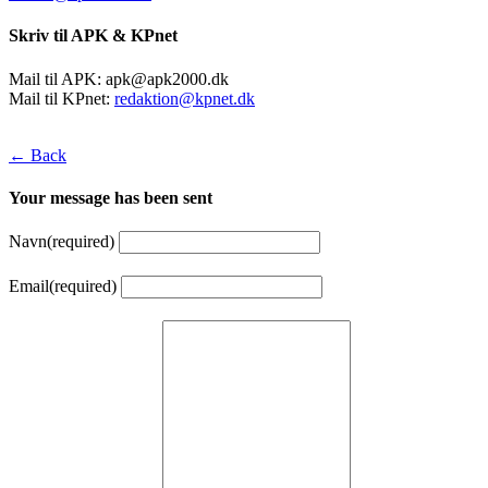
Skriv til APK & KPnet
Mail til APK:
apk@apk2000.dk
Mail til KPnet:
redaktion@kpnet.dk
← Back
Your message has been sent
Navn
(required)
Email
(required)