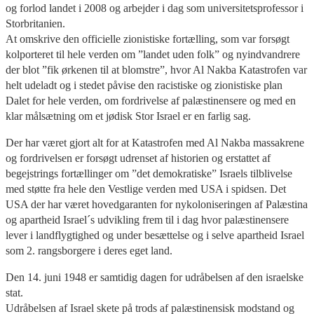
og forlod landet i 2008 og arbejder i dag som universitetsprofessor i
Storbritanien.
At omskrive den officielle zionistiske fortælling, som var forsøgt
kolporteret til hele verden om ”landet uden folk” og nyindvandrere
der blot ”fik ørkenen til at blomstre”, hvor Al Nakba Katastrofen var
helt udeladt og i stedet påvise den racistiske og zionistiske plan
Dalet for hele verden, om fordrivelse af palæstinensere og med en
klar målsætning om et jødisk Stor Israel er en farlig sag.
Der har været gjort alt for at Katastrofen med Al Nakba massakrene
og fordrivelsen er forsøgt udrenset af historien og erstattet af
begejstrings fortællinger om ”det demokratiske” Israels tilblivelse
med støtte fra hele den Vestlige verden med USA i spidsen. Det
USA der har været hovedgaranten for nykoloniseringen af Palæstina
og apartheid Israel´s udvikling frem til i dag hvor palæstinensere
lever i landflygtighed og under besættelse og i selve apartheid Israel
som 2. rangsborgere i deres eget land.
Den 14. juni 1948 er samtidig dagen for udråbelsen af den israelske
stat.
Udråbelsen af Israel skete på trods af palæstinensisk modstand og