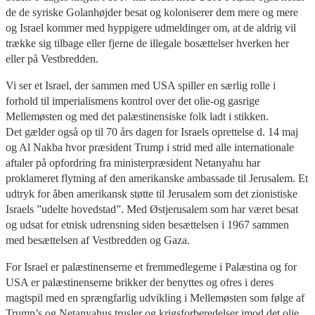
de de syriske Golanhøjder besat og koloniserer dem mere og mere
og Israel kommer med hyppigere udmeldinger om, at de aldrig vil
trække sig tilbage eller fjerne de illegale bosættelser hverken her
eller på Vestbredden.
Vi ser et Israel, der sammen med USA spiller en særlig rolle i
forhold til imperialismens kontrol over det olie-og gasrige
Mellemøsten og med det palæstinensiske folk ladt i stikken.
Det gælder også op til 70 års dagen for Israels oprettelse d. 14 maj
og Al Nakba hvor præsident Trump i strid med alle internationale
aftaler på opfordring fra ministerpræsident Netanyahu har
proklameret flytning af den amerikanske ambassade til Jerusalem. Et
udtryk for åben amerikansk støtte til Jerusalem som det zionistiske
Israels ”udelte hovedstad”. Med Østjerusalem som har været besat
og udsat for etnisk udrensning siden besættelsen i 1967 sammen
med besættelsen af Vestbredden og Gaza.
For Israel er palæstinenserne et fremmedlegeme i Palæstina og for
USA er palæstinenserne brikker der benyttes og ofres i deres
magtspil med en sprængfarlig udvikling i Mellemøsten som følge af
Trump’s og Netanyahus trusler og krigsforberedelser imod det olie