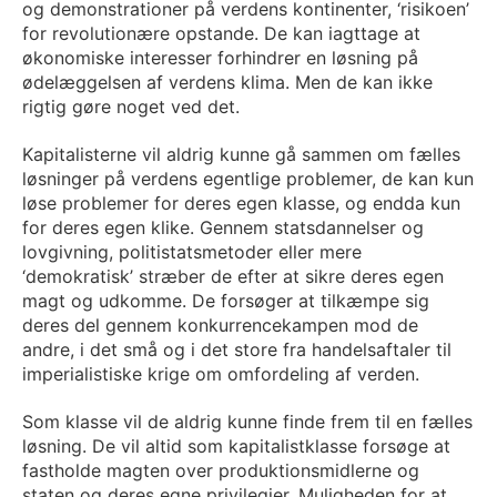
og demonstrationer på verdens kontinenter, ‘risikoen’
for revolutionære opstande. De kan iagttage at
økonomiske interesser forhindrer en løsning på
ødelæggelsen af verdens klima. Men de kan ikke
rigtig gøre noget ved det.
Kapitalisterne vil aldrig kunne gå sammen om fælles
løsninger på verdens egentlige problemer, de kan kun
løse problemer for deres egen klasse, og endda kun
for deres egen klike. Gennem statsdannelser og
lovgivning, politistatsmetoder eller mere
‘demokratisk’ stræber de efter at sikre deres egen
magt og udkomme. De forsøger at tilkæmpe sig
deres del gennem konkurrencekampen mod de
andre, i det små og i det store fra handelsaftaler til
imperialistiske krige om omfordeling af verden.
Som klasse vil de aldrig kunne finde frem til en fælles
løsning. De vil altid som kapitalistklasse forsøge at
fastholde magten over produktionsmidlerne og
staten og deres egne privilegier. Muligheden for at