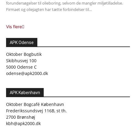
forundersøgelser til olieboring, selvom de mangler miljøtilladelse.
Firmaet og oliejagten har tætte forbindelser til...
Vis flere
APK Odense
Oktober Bogbutik
Skibhusvej 100
5000 Odense C
odense@apk2000.dk
APK København
Oktober Bogcafé København
Frederikssundsvej 116B, st th.
2700 Brønshøj
kbh@apk2000.dk