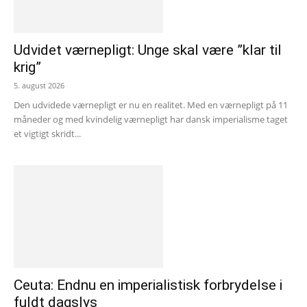
Udvidet værnepligt: Unge skal være ”klar til
krig”
5. august 2026
Den udvidede værnepligt er nu en realitet. Med en værnepligt på 11
måneder og med kvindelig værnepligt har dansk imperialisme taget
et vigtigt skridt...
Ceuta: Endnu en imperialistisk forbrydelse i
fuldt dagslys