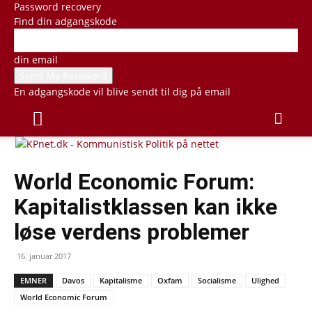
Password recovery
Find din adgangskode
din email
En adgangskode vil blive sendt til dig på email
World Economic Forum:
Kapitalistklassen kan ikke
løse verdens problemer
16. januar 2017
EMNER
Davos
Kapitalisme
Oxfam
Socialisme
Ulighed
World Economic Forum