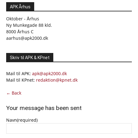
APK Århus
Oktober - Århus
Ny Munkegade 88 kld.
8000 Århus C
aarhus@apk2000.dk
Skriv til APK & KPnet
Mail til APK:
apk@apk2000.dk
Mail til KPnet:
redaktion@kpnet.dk
← Back
Your message has been sent
Navn
(required)