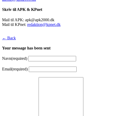
Skriv til APK & KPnet
Mail til APK:
apk@apk2000.dk
Mail til KPnet:
redaktion@kpnet.dk
← Back
Your message has been sent
Navn
(required)
Email
(required)