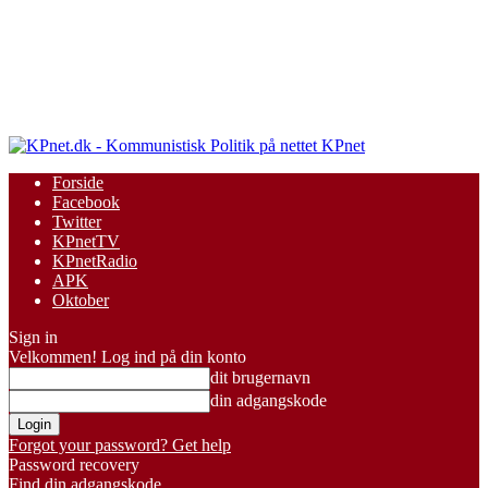
KPnet
Forside
Facebook
Twitter
KPnetTV
KPnetRadio
APK
Oktober
Sign in
Velkommen! Log ind på din konto
dit brugernavn
din adgangskode
Forgot your password? Get help
Password recovery
Find din adgangskode