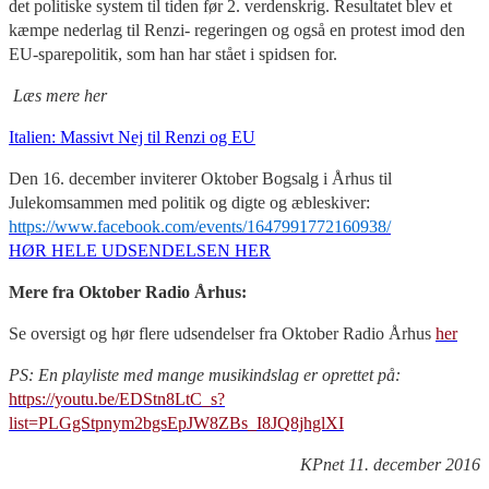
det politiske system til tiden før 2. verdenskrig. Resultatet blev et
kæmpe nederlag til Renzi- regeringen og også en protest imod den
EU-sparepolitik, som han har stået i spidsen for.
Læs mere her
Italien: Massivt Nej til Renzi og EU
Den 16. december inviterer Oktober Bogsalg i Århus til
Julekomsammen med politik og digte og æbleskiver:
https://www.facebook.com/events/1647991772160938/
HØR HELE UDSENDELSEN HER
Mere fra Oktober Radio Århus:
Se oversigt og hør flere udsendelser fra Oktober Radio Århus
her
PS: En playliste med mange musikindslag er oprettet på:
https://youtu.be/EDStn8LtC_s?
list=PLGgStpnym2bgsEpJW8ZBs_I8JQ8jhglXI
KPnet 11. december 2016