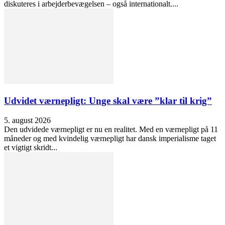
diskuteres i arbejderbevægelsen – også internationalt....
Udvidet værnepligt: Unge skal være ”klar til krig”
5. august 2026
Den udvidede værnepligt er nu en realitet. Med en værnepligt på 11
måneder og med kvindelig værnepligt har dansk imperialisme taget
et vigtigt skridt...