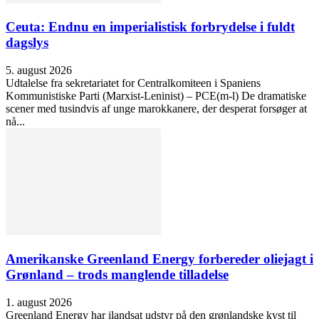
Ceuta: Endnu en imperialistisk forbrydelse i fuldt
dagslys
5. august 2026
Udtalelse fra sekretariatet for Centralkomiteen i Spaniens
Kommunistiske Parti (Marxist-Leninist) – PCE(m-l) De dramatiske
scener med tusindvis af unge marokkanere, der desperat forsøger at
nå...
Amerikanske Greenland Energy forbereder oliejagt i
Grønland – trods manglende tilladelse
1. august 2026
Greenland Energy har ilandsat udstyr på den grønlandske kyst til