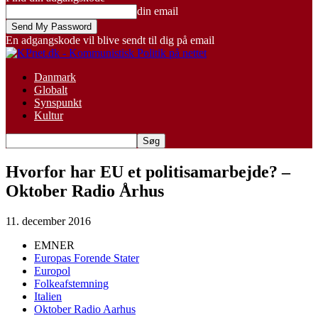
din email
En adgangskode vil blive sendt til dig på email
Danmark
Globalt
Synspunkt
Kultur
Hvorfor har EU et politisamarbejde? –
Oktober Radio Århus
11. december 2016
EMNER
Europas Forende Stater
Europol
Folkeafstemning
Italien
Oktober Radio Aarhus