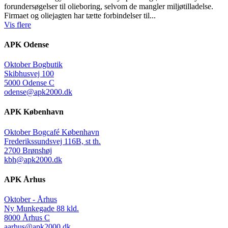
forundersøgelser til olieboring, selvom de mangler miljøtilladelse.
Firmaet og oliejagten har tætte forbindelser til...
Vis flere
APK Odense
Oktober Bogbutik
Skibhusvej 100
5000 Odense C
odense@apk2000.dk
APK København
Oktober Bogcafé København
Frederikssundsvej 116B, st th.
2700 Brønshøj
kbh@apk2000.dk
APK Århus
Oktober - Århus
Ny Munkegade 88 kld.
8000 Århus C
aarhus@apk2000.dk