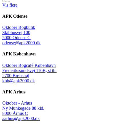
Vis flere
APK Odense
Oktober Bogbutik
Skibhusvej 100
5000 Odense C
odense@apk2000.dk
APK København
Oktober Bogcafé København
Frederikssundsvej 116B, st th.
2700 Brønshøj
kbh@apk2000.dk
APK Århus
Oktober - Århus
Ny Munkegade 88 kld.
8000 Århus C
aarhus@apk2000.dk