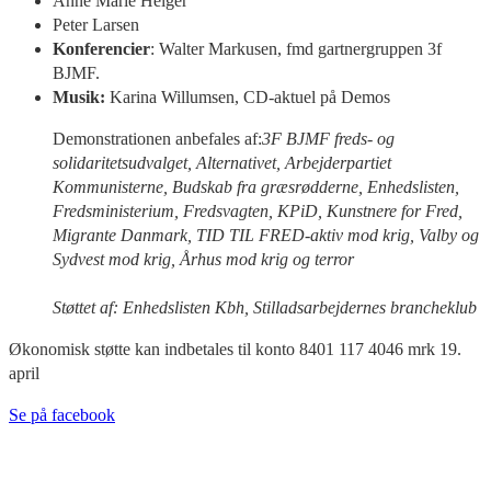
Anne Marie Helger
Peter Larsen
Konferencier
: Walter Markusen, fmd gartnergruppen 3f
BJMF.
Musik:
Karina Willumsen, CD-aktue
l på Demos
Demonstrationen anbefales af:
3F BJMF freds- og
solidaritetsudvalget, Alternativet, Arbejderpartiet
Kommunisterne, Budskab fra græsrødderne, Enhedslisten,
Fredsministerium, Fredsvagten, KPiD, Kunstnere for Fred,
Migrante Danmark, TID TIL FRED-aktiv mod krig, Valby og
Sydvest mod krig, Århus mod krig og terror
Støttet af: Enhedslisten Kbh, Stilladsarbejdernes brancheklub
Økonomisk støtte kan indbetales til konto 8401 117 4046 mrk 19.
april
Se på facebook