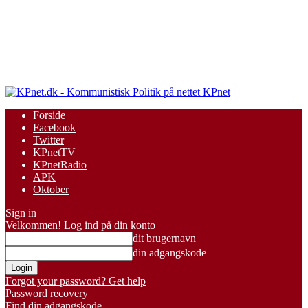
KPnet
Forside
Facebook
Twitter
KPnetTV
KPnetRadio
APK
Oktober
Sign in
Velkommen! Log ind på din konto
dit brugernavn
din adgangskode
Forgot your password? Get help
Password recovery
Find din adgangskode