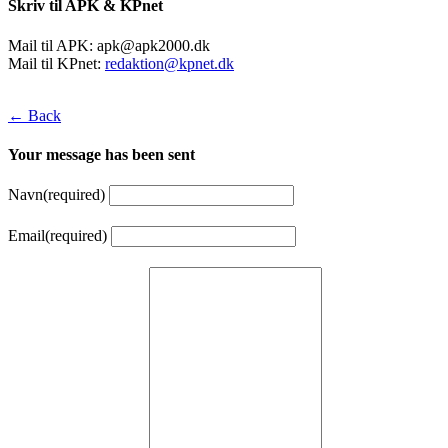
Skriv til APK & KPnet
Mail til APK:
apk@apk2000.dk
Mail til KPnet:
redaktion@kpnet.dk
← Back
Your message has been sent
Navn
(required)
Email
(required)