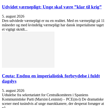
Udvidet værnepligt: Unge skal være ”klar til krig”
5. august 2026
Den udvidede værnepligt er nu en realitet. Med en værnepligt på 11
måneder og med kvindelig værnepligt har dansk imperialisme taget
et vigtigt skridt...
Ceuta: Endnu en imperialistisk forbrydelse i fuldt
dagslys
5. august 2026
Udtalelse fra sekretariatet for Centralkomiteen i Spaniens
Kommunistiske Parti (Marxist-Leninist) – PCE(m-l) De dramatiske
scener med tusindvis af unge marokkanere, der desperat forsøger at
nå...