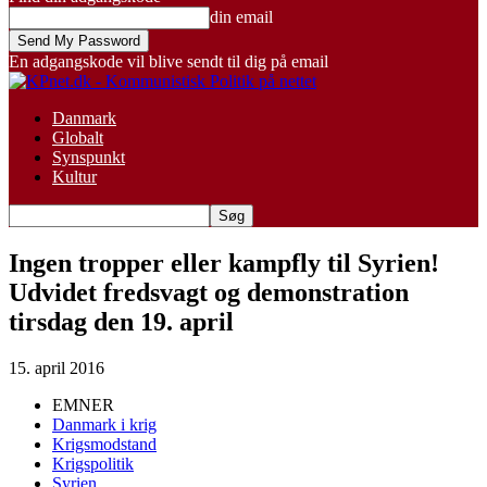
din email
En adgangskode vil blive sendt til dig på email
Danmark
Globalt
Synspunkt
Kultur
Ingen tropper eller kampfly til Syrien!
Udvidet fredsvagt og demonstration
tirsdag den 19. april
15. april 2016
EMNER
Danmark i krig
Krigsmodstand
Krigspolitik
Syrien