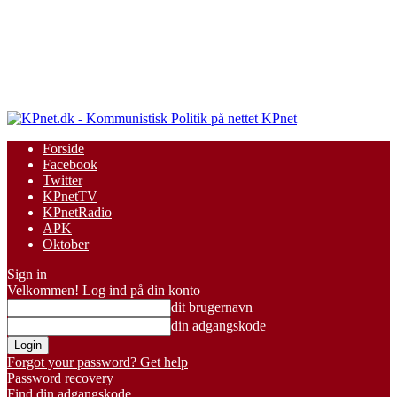
KPnet
Forside
Facebook
Twitter
KPnetTV
KPnetRadio
APK
Oktober
Sign in
Velkommen! Log ind på din konto
dit brugernavn
din adgangskode
Forgot your password? Get help
Password recovery
Find din adgangskode