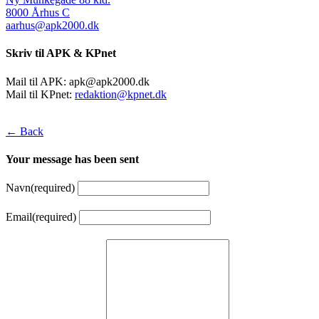
8000 Århus C
aarhus@apk2000.dk
Skriv til APK & KPnet
Mail til APK:
apk@apk2000.dk
Mail til KPnet:
redaktion@kpnet.dk
← Back
Your message has been sent
Navn
(required)
Email
(required)