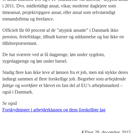
i 2011. Dvs. midlertidigt ansat, vikar, moderne daglejere som
timeansat, projekt/opgave ansat, eller ansat som selvstændigt
enmandsfirma og freelance.
Officielt får 60 procent af de ”atypisk ansatte” i Danmark ikke
pension, feriefridage, tilbudt kurser og uddannelse og har ikke en
tillidsrepræsentant.
De har sværere ved at få dagpenge, løn under sygdom,
sygedagpenge og løn under barsel.
Stadig flere kan ikke leve af lønnen fra et job, men må stykke deres
indtægt sammen af flere forskellige job. Begreber som
arbejdende
fattige
og
workfare
er blevet en fast del af EU’s arbejdsmarked –
også i Danmark.
Se også
Forskydninger i arbejderklassen og dens forskellige lag
KPnet 29. december 2015