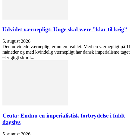
Udvidet værnepligt: Unge skal være ”klar til krig”
5. august 2026
Den udvidede værnepligt er nu en realitet. Med en værnepligt på 11
måneder og med kvindelig værnepligt har dansk imperialisme taget
et vigtigt skridt...
Ceuta: Endnu en imperialistisk forbrydelse i fuldt
dagslys
5. august 2026