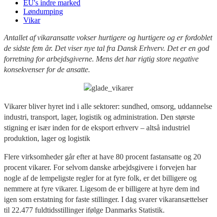
EU's indre marked
Løndumping
Vikar
Antallet af vikaransatte vokser hurtigere og hurtigere og er fordoblet
de sidste fem år. Det viser nye tal fra Dansk Erhverv. Det er en god
forretning for arbejdsgiverne. Mens det har rigtig store negative
konsekvenser for de ansatte.
Vikarer bliver hyret ind i alle sektorer: sundhed, omsorg, uddannelse
industri, transport, lager, logistik og administration. Den største
stigning er især inden for de eksport erhverv – altså industriel
produktion, lager og logistik
Flere virksomheder går efter at have 80 procent fastansatte og 20
procent vikarer. For selvom danske arbejdsgivere i forvejen har
nogle af de lempeligste regler for at fyre folk, er det billigere og
nemmere at fyre vikarer. Ligesom de er billigere at hyre dem ind
igen som erstatning for faste stillinger. I dag svarer vikaransættelser
til 22.477 fuldtidsstillinger ifølge Danmarks Statistik.