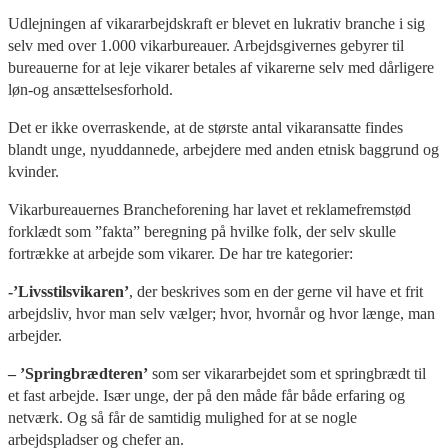
Udlejningen af vikararbejdskraft er blevet en lukrativ branche i sig
selv med over 1.000 vikarbureauer. Arbejdsgivernes gebyrer til
bureauerne for at leje vikarer betales af vikarerne selv med dårligere
løn-og ansættelsesforhold.
Det er ikke overraskende, at de største antal vikaransatte findes
blandt unge, nyuddannede, arbejdere med anden etnisk baggrund og
kvinder.
Vikarbureauernes Brancheforening har lavet et reklamefremstød
forklædt som ”fakta” beregning på hvilke folk, der selv skulle
fortrække at arbejde som vikarer. De har tre kategorier:
-’Livsstilsvikaren’
, der beskrives som en der gerne vil have et frit
arbejdsliv, hvor man selv vælger; hvor, hvornår og hvor længe, man
arbejder.
– ’Springbrædteren’
som ser vikararbejdet som et springbrædt til
et fast arbejde. Især unge, der på den måde får både erfaring og
netværk. Og så får de samtidig mulighed for at se nogle
arbejdspladser og chefer an.