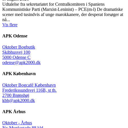
Udtalelse fra sekretariatet for Centralkomiteen i Spaniens
Kommunistiske Parti (Marxist-Leninist) – PCE(m-l) De dramatiske
scener med tusindvis af unge marokkanere, der desperat forsøger at
nå...
Vis flere
APK Odense
Oktober Bogbutik
Skibhusvej 100
5000 Odense C
odense@apk2000.dk
APK København
Oktober Bogcafé København
Frederikssundsvej 116B, st th.
2700 Brønshøj
kbh@apk2000.dk
APK Århus
Oktober - Århus
Ny Munkegade 88 kld.