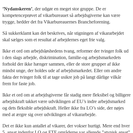
’Nydanskeren’
, der udgør en meget stor gruppe. De er
kompetenceprøvet af vikarbureauet så arbejdsgiverne kan være
trygge, hedder det fra Vikarbureauernes Brancheforening.
Så sukkerklamt kan det beskrives, når stigningen af vikararbejdet
skal sælges som et resultat af arbejdernes eget frie valg.
Ikke et ord om arbejdsløshedens tvang, reformer der tvinger folk ud
i den slags arbejde, diskrimination, familie-og arbejdsmarkedets
forhold der ikke hænger sammen, eller de store grupper af ikke
mindst unge, der holdes ude af arbejdsmarkedet. Eller om andre
fakta der tvinger folk til at tage usikre job på langt dårlige vilkår
frem for faste job.
Ikke et ord om at arbejdsgiverne får stadig mere fleksibel og billigere
arbejdskraft takket være udviklingen af EU’s indre arbejdsmarked
og dets fleksible arbejdskraft. Heller ikke fra LO’s side, der nøjes
med at ærgre sig over udviklingen af vikararbejde.
Det er ikke kun antallet af vikarer, der vokser hurtigt. Mere end hver
5. ansat indenfor LO og FTF områderne var allerede ”atypisk ansat”