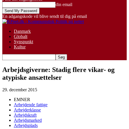
din email
En adgangskode vil blive sendt til dig på email
Danmark
Globalt
Synspunkt
Kultur
Arbejdsgiverne: Stadig flere vikar- og
atypiske ansættelser
29. december 2015
EMNER
Arbejdende fattige
Arbejderklasse
Arbejdskraft
Arbejdsmarked
Arbejdsplads