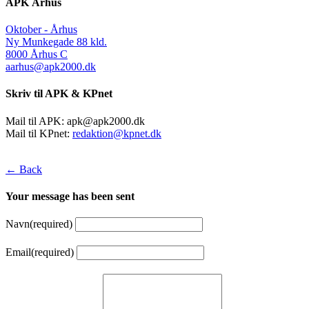
APK Århus
Oktober - Århus
Ny Munkegade 88 kld.
8000 Århus C
aarhus@apk2000.dk
Skriv til APK & KPnet
Mail til APK:
apk@apk2000.dk
Mail til KPnet:
redaktion@kpnet.dk
← Back
Your message has been sent
Navn
(required)
Email
(required)