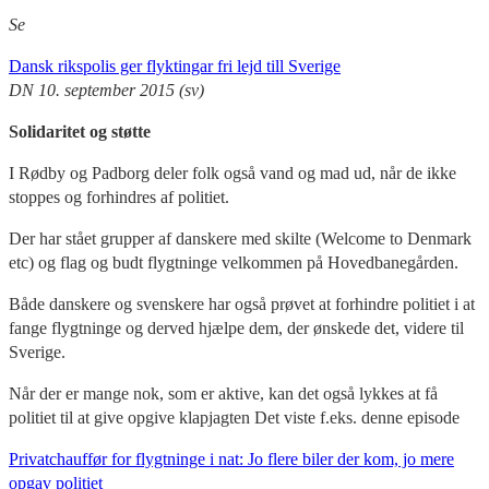
Se
Dansk rikspolis ger flyktingar fri lejd till Sverige
DN 10. september 2015 (sv)
Solidaritet og støtte
I Rødby og Padborg deler folk også vand og mad ud, når de ikke
stoppes og forhindres af politiet.
Der har stået grupper af danskere med skilte (Welcome to Denmark
etc) og flag og budt flygtninge velkommen på Hovedbanegården.
Både danskere og svenskere har også prøvet at forhindre politiet i at
fange flygtninge og derved hjælpe dem, der ønskede det, videre til
Sverige.
Når der er mange nok, som er aktive, kan det også lykkes at få
politiet til at give opgive klapjagten Det viste f.eks. denne episode
Privatchauffør for flygtninge i nat: Jo flere biler der kom, jo mere
opgav politiet