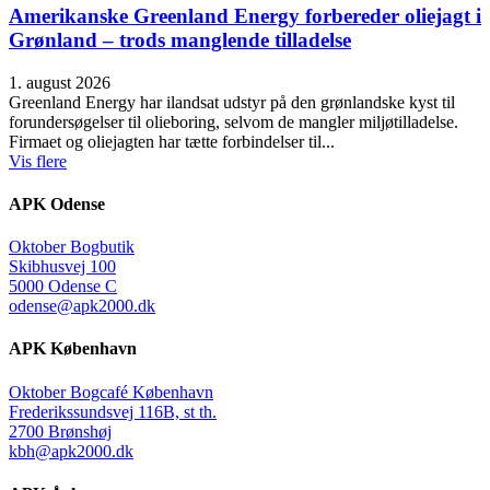
Amerikanske Greenland Energy forbereder oliejagt i
Grønland – trods manglende tilladelse
1. august 2026
Greenland Energy har ilandsat udstyr på den grønlandske kyst til
forundersøgelser til olieboring, selvom de mangler miljøtilladelse.
Firmaet og oliejagten har tætte forbindelser til...
Vis flere
APK Odense
Oktober Bogbutik
Skibhusvej 100
5000 Odense C
odense@apk2000.dk
APK København
Oktober Bogcafé København
Frederikssundsvej 116B, st th.
2700 Brønshøj
kbh@apk2000.dk