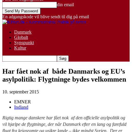
din email
En adgangskode vil blive sendt til dig på email
Danmark
Globalt
Synspunkt
Kultur
Har fået nok af både Danmarks og EU’s
asylpolitik: Flygtninge bydes velkommen
10. september 2015
EMNER
Indland
Rigtig mange danskere har fået nok af den officielle asylpolitik og
vil hjælpe de flygtninge, der når Danmark efter en lang og farefuld
flugt fra krigsramte og usikre lande – ikke mindst Syrien. Der er