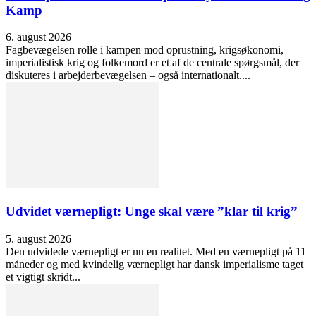
Kamp
6. august 2026
Fagbevægelsen rolle i kampen mod oprustning, krigsøkonomi,
imperialistisk krig og folkemord er et af de centrale spørgsmål, der
diskuteres i arbejderbevægelsen – også internationalt....
Udvidet værnepligt: Unge skal være ”klar til krig”
5. august 2026
Den udvidede værnepligt er nu en realitet. Med en værnepligt på 11
måneder og med kvindelig værnepligt har dansk imperialisme taget
et vigtigt skridt...