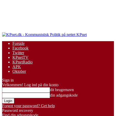
KPnet
Forside
Facebook
Twitter
KPnetTV
KPnetRadio
APK
Oktober
Sign in
Velkommen! Log ind på din konto
dit brugernavn
din adgangskode
Forgot your password? Get help
Password recovery
Find din adgangskode