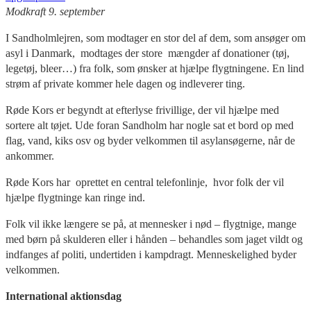
Modkraft
9. september
I Sandholmlejren, som modtager en stor del af dem, som ansøger om
asyl i Danmark, modtages der store mængder af donationer (tøj,
legetøj, bleer…) fra folk, som ønsker at hjælpe flygtningene. En lind
strøm af private kommer hele dagen og indleverer ting.
Røde Kors er begyndt at efterlyse frivillige, der vil hjælpe med
sortere alt tøjet. Ude foran Sandholm har nogle sat et bord op med
flag, vand, kiks osv og byder velkommen til asylansøgerne, når de
ankommer.
Røde Kors har oprettet en central telefonlinje, hvor folk der vil
hjælpe flygtninge kan ringe ind.
Folk vil ikke længere se på, at mennesker i nød – flygtnige, mange
med børn på skulderen eller i hånden – behandles som jaget vildt og
indfanges af politi, undertiden i kampdragt. Menneskelighed byder
velkommen.
International aktionsdag