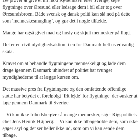
De prøver at give et lift mod København eller Sverige, sejle
flygtninge over Øresund eller ledsage dem i bil eller tog over
Øresundsbroen. Både svensk og dansk politi kan slå ned på dette
som ’menneskesmugling’, og gør det i nogle tilfælde.
Mange har også givet mad og husly og skjult mennesker på flugt.
Det er en civil ulydighedsaktion i en for Danmark helt usædvanlig
skala.
Kravet om at behandle flygtningene menneskeligt og lade dem
drage igennem Danmark uhindret af politiet har tvunget
myndighederne til at lægge kursen om.
Det massive pres fra flygtningene og den omfattende offentlige
støtte har betydet et foreløbigt ‘frit lejde’ for flygtninge, der ønsker at
tage gennem Danmark til Sverige.
– Vi kan ikke frihedsberøve så mange mennesker, siger Rigspolitiets
chef Jens Henrik Højberg: – Vi kan ikke tilbageholde dem, som ikke
søger asyl og det ser heller ikke ud, som om vi kan sende dem
tilbage.