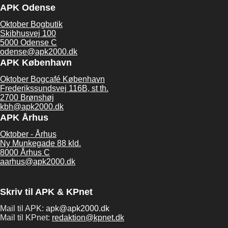
APK Odense
Oktober Bogbutik
Skibhusvej 100
5000 Odense C
odense@apk2000.dk
APK København
Oktober Bogcafé København
Frederikssundsvej 116B, st th.
2700 Brønshøj
kbh@apk2000.dk
APK Århus
Oktober - Århus
Ny Munkegade 88 kld.
8000 Århus C
aarhus@apk2000.dk
Skriv til APK & KPnet
Mail til APK:
apk@apk2000.dk
Mail til KPnet:
redaktion@kpnet.dk