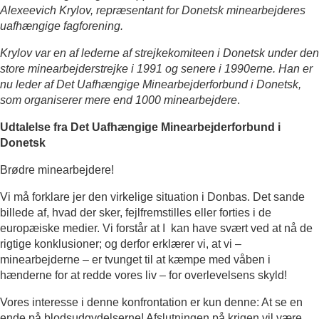
Alexeevich Krylov, repræsentant for Donetsk minearbejderes
uafhængige fagforenin
g
.
Krylov var en af lederne af strejkekomiteen i Donetsk under den
store minearbejderstrejke i 1991 og senere i 1990erne. Han er
nu leder af Det Uafhængige Minearbejderforbund i Donetsk,
som organiserer mere end 1000 minearbejdere
.
Udtalelse fra Det Uafhængige Minearbejderforbund i
Donetsk
Brødre minearbejdere!
Vi må forklare jer den virkelige situation i Donbas. Det sande
billede af, hvad der sker, fejlfremstilles eller forties i de
europæiske medier. Vi forstår at I kan have svært ved at nå de
rigtige konklusioner; og derfor erklærer vi, at vi –
minearbejderne – er tvunget til at kæmpe med våben i
hænderne for at redde vores liv – for overlevelsens skyld!
Vores interesse i denne konfrontation er kun denne: At se en
ende på blodsudgydelserne! Afslutningen på krigen vil være