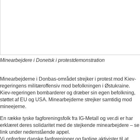
Minearbejdere i Donetsk i protestdemonstration
Minearbejderne i Donbas-området strejker i protest mod Kiev-
regeringens militæroffensiv mod befolkningen i Østukraine.
Kiev-regeringen bombarderer og dræber sin egen befolkning,
støttet af EU og USA. Minearbejderne strejker samtidig mod
mineejerne.
En række tyske fagforeningsfolk fra IG-Metall og ver.di er har
erklæret deres solidaritet med de stejkende minearbejdere – se
link under nedenstående appel.
Vi opfordrer danske fagforeninger og faglige aktivister til at