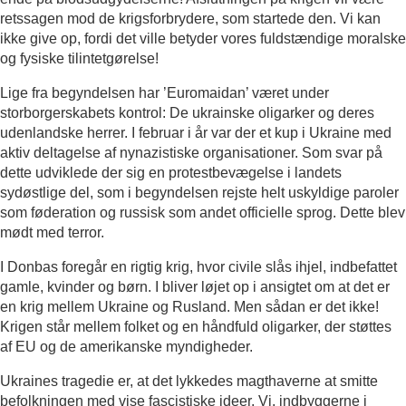
retssagen mod de krigsforbrydere, som startede den. Vi kan
ikke give op, fordi det ville betyder vores fuldstændige moralske
og fysiske tilintetgørelse!
Lige fra begyndelsen har ’Euromaidan’ været under
storborgerskabets kontrol: De ukrainske oligarker og deres
udenlandske herrer. I februar i år var der et kup i Ukraine med
aktiv deltagelse af nynazistiske organisationer. Som svar på
dette udviklede der sig en protestbevægelse i landets
sydøstlige del, som i begyndelsen rejste helt uskyldige paroler
som føderation og russisk som andet officielle sprog. Dette blev
mødt med terror.
I Donbas foregår en rigtig krig, hvor civile slås ihjel, indbefattet
gamle, kvinder og børn. I bliver løjet op i ansigtet om at det er
en krig mellem Ukraine og Rusland. Men sådan er det ikke!
Krigen står mellem folket og en håndfuld oligarker, der støttes
af EU og de amerikanske myndigheder.
Ukraines tragedie er, at det lykkedes magthaverne at smitte
befolkningen med vise fascistiske ideer. Vi, indbyggerne i