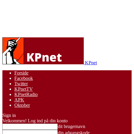
KPnet
Forside
Facebook
Twitter
KPnetTV
KPnetRadio
APK
Oktober
Sign in
Velkommen! Log ind på din konto
dit brugernavn
din adgangskode