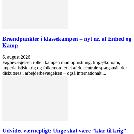
Brændpunkter i klassekampen – nyt nr. af Enhed og
Kamp
6. august 2026
Fagbevægelsen rolle i kampen mod oprustning, krigsøkonomi,
imperialistisk krig og folkemord er et af de centrale spørgsmål, der
diskuteres i arbejderbevægelsen – også internationalt....
Udvidet værnepligt: Unge skal være ”klar til krig”