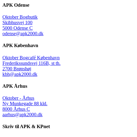
APK Odense
Oktober Bogbutik
Skibhusvej 100
5000 Odense C
odense@apk2000.dk
APK København
Oktober Bogcafé København
Frederikssundsvej 116B, st th.
2700 Brønshøj
kbh@apk2000.dk
APK Århus
Oktober - Århus
Ny Munkegade 88 kld.
8000 Århus C
aarhus@apk2000.dk
Skriv til APK & KPnet