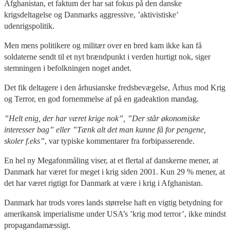
Afghanistan, et faktum der har sat fokus på den danske
krigsdeltagelse og Danmarks aggressive, ’aktivistiske’
udenrigspolitik.
Men mens politikere og militær over en bred kam ikke kan få
soldaterne sendt til et nyt brændpunkt i verden hurtigt nok, siger
stemningen i befolkningen noget andet.
Det fik deltagere i den århusianske fredsbevægelse, Århus mod Krig
og Terror, en god fornemmelse af på en gadeaktion mandag.
”Helt enig, der har været krige nok”, ”Der står økonomiske
interesser bag” eller ”Tænk alt det man kunne få for pengene,
skoler f.eks”
, var typiske kommentarer fra forbipasserende.
En hel ny Megafonmåling viser, at et flertal af danskerne mener, at
Danmark har været for meget i krig siden 2001. Kun 29 % mener, at
det har været rigtigt for Danmark at være i krig i Afghanistan.
Danmark har trods vores lands størrelse haft en vigtig betydning for
amerikansk imperialisme under USA’s ’krig mod terror’, ikke mindst
propagandamæssigt.