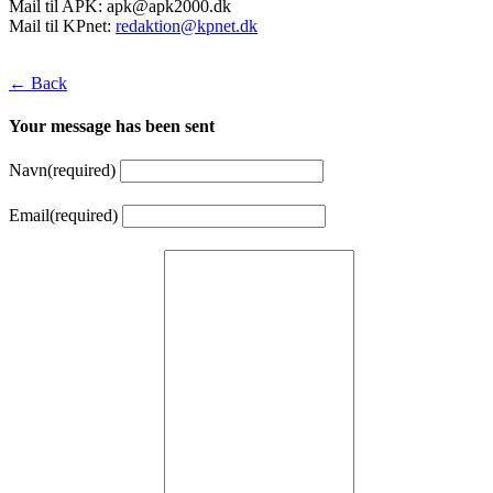
Mail til APK:
apk@apk2000.dk
Mail til KPnet:
redaktion@kpnet.dk
← Back
Your message has been sent
Navn
(required)
Email
(required)