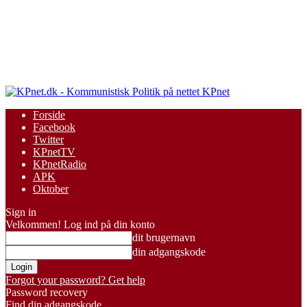
KPnet
Forside
Facebook
Twitter
KPnetTV
KPnetRadio
APK
Oktober
Sign in
Velkommen! Log ind på din konto
dit brugernavn
din adgangskode
Forgot your password? Get help
Password recovery
Find din adgangskode