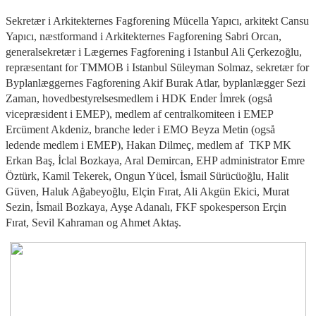
Sekretær i Arkitekternes Fagforening Mücella Yapıcı, arkitekt Cansu
Yapıcı, næstformand i Arkitekternes Fagforening Sabri Orcan,
generalsekretær i Lægernes Fagforening i Istanbul Ali Çerkezoğlu,
repræsentant for TMMOB i Istanbul Süleyman Solmaz, sekretær for
Byplanlæggernes Fagforening Akif Burak Atlar, byplanlægger Sezi
Zaman, hovedbestyrelsesmedlem i HDK Ender İmrek (også
vicepræsident i EMEP), medlem af centralkomiteen i EMEP
Ercüment Akdeniz, branche leder i EMO Beyza Metin (også
ledende medlem i EMEP), Hakan Dilmeç, medlem af TKP MK
Erkan Baş, İclal Bozkaya, Aral Demircan, EHP administrator Emre
Öztürk, Kamil Tekerek, Ongun Yücel, İsmail Sürücüoğlu, Halit
Güven, Haluk Ağabeyoğlu, Elçin Fırat, Ali Akgün Ekici, Murat
Sezin, İsmail Bozkaya, Ayşe Adanalı, FKF spokesperson Erçin
Fırat, Sevil Kahraman og Ahmet Aktaş.