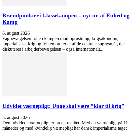
Brændpunkter i klassekampen – nyt nr. af Enhed og
Kamp
6. august 2026
Fagbevægelsen rolle i kampen mod oprustning, krigsøkonomi,
imperialistisk krig og folkemord er et af de centrale spørgsmål, der
diskuteres i arbejderbevægelsen – også internationalt....
Udvidet værnepligt: Unge skal være ”klar til krig”
5. august 2026
Den udvidede værnepligt er nu en realitet. Med en værnepligt på 11
måneder og med kvindelig værnepligt har dansk imperialisme taget