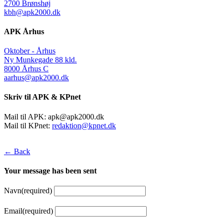
2700 Brønshøj
kbh@apk2000.dk
APK Århus
Oktober - Århus
Ny Munkegade 88 kld.
8000 Århus C
aarhus@apk2000.dk
Skriv til APK & KPnet
Mail til APK:
apk@apk2000.dk
Mail til KPnet:
redaktion@kpnet.dk
← Back
Your message has been sent
Navn
(required)
Email
(required)