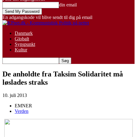
din email
En adgangskode vil blive sendt til dig på email
Danmark
Globalt
Synspunkt
Kultur
De anholdte fra Taksim Solidaritet må
løslades straks
10. juli 2013
EMNER
Verden