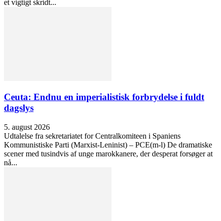
et vigtigt skridt...
Ceuta: Endnu en imperialistisk forbrydelse i fuldt
dagslys
5. august 2026
Udtalelse fra sekretariatet for Centralkomiteen i Spaniens
Kommunistiske Parti (Marxist-Leninist) – PCE(m-l) De dramatiske
scener med tusindvis af unge marokkanere, der desperat forsøger at
nå...