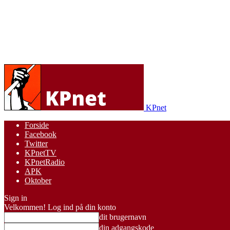
KPnet
Forside
Facebook
Twitter
KPnetTV
KPnetRadio
APK
Oktober
Sign in
Velkommen! Log ind på din konto
dit brugernavn
din adgangskode