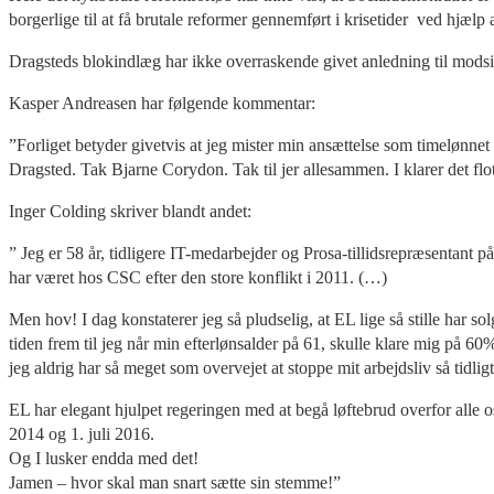
borgerlige til at få brutale reformer gennemført i krisetider ved hjælp a
Dragsteds blokindlæg har ikke overraskende givet anledning til modsi
Kasper Andreasen har følgende kommentar:
”Forliget betyder givetvis at jeg mister min ansættelse som timelønnet 
Dragsted. Tak Bjarne Corydon. Tak til jer allesammen. I klarer det flo
Inger Colding skriver blandt andet:
” Jeg er 58 år, tidligere IT-medarbejder og Prosa-tillidsrepræsentant 
har været hos CSC efter den store konflikt i 2011. (…)
Men hov! I dag konstaterer jeg så pludselig, at EL lige så stille har solg
tiden frem til jeg når min efterlønsalder på 61, skulle klare mig på 60
jeg aldrig har så meget som overvejet at stoppe mit arbejdsliv så tidligt
EL har elegant hjulpet regeringen med at begå løftebrud overfor alle o
2014 og 1. juli 2016.
Og I lusker endda med det!
Jamen – hvor skal man snart sætte sin stemme!”