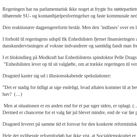
Regeringen har nu parlamentarisk ikke noget at frygte fra støtteparti
tilhørende SU- og kontanthjælpesforringelser og faste kommunale n
Den reaktionære dagpengereform består. Men den ’indfases’ over en 
I forhold til regeringens udspil fik Enhedslisten fjernet finansiering
danskundervisningen af voksne indvandrere og samtidig fandt man frem
I et blokindlæg på Modkraft har Enhedslistens spindoktor Pelle Dragst
”Enhedslisten lever op til sit valgløfte, om at trække regeringen til ven
Dragsted kaster sig ud i illusionsskabende spekulationer:
”Det er stadig for tidligt at sige endeligt, hvad aftalen kommer til at 
hav? (…)
Men at situationen er en anden end for et par uger siden, er oplagt. (
Dermed er chancerne for et valg før jul blevet mindre, end de var før 
Dragsted leverer på samme tid et forsvar for den konkrete reformistisk
Hele det nyliberale reformforløb har ikke vist, at Socialdemokratiet er