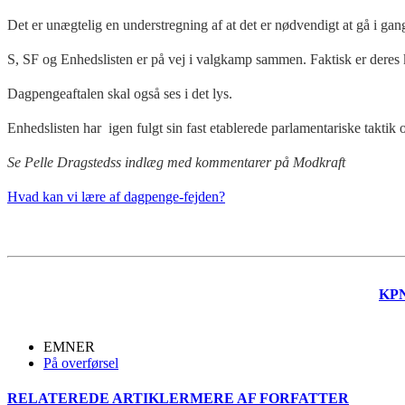
Det er unægtelig en understregning af at det er nødvendigt at gå i gang
S, SF og Enhedslisten er på vej i valgkamp sammen. Faktisk er deres 
Dagpengeaftalen skal også ses i det lys.
Enhedslisten har igen fulgt sin fast etablerede parlamentariske taktik 
Se Pelle Dragstedss indlæg med kommentarer på Modkraft
Hvad kan vi lære af dagpenge-fejden?
KP
EMNER
På overførsel
RELATEREDE ARTIKLER
MERE AF FORFATTER