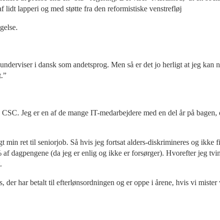
f lidt lapperi og med støtte fra den reformistiske venstrefløj
gelse.
underviser i dansk som andetsprog. Men så er det jo herligt at jeg kan n
t.”
på CSC. Jeg er en af de mange IT-medarbejdere med en del år på bagen, de
t min ret til seniorjob. Så hvis jeg fortsat alders-diskrimineres og ikke fin
% af dagpengene (da jeg er enlig og ikke er forsørger). Hvorefter jeg tv
.
s, der har betalt til efterlønsordningen og er oppe i årene, hvis vi mist