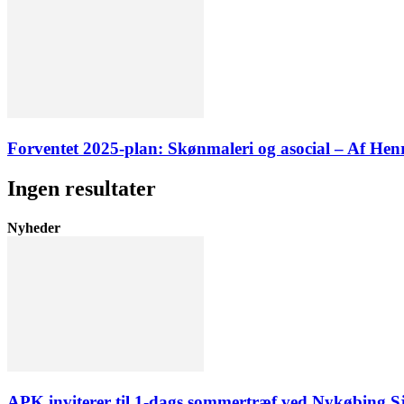
Forventet 2025-plan: Skønmaleri og asocial – Af He
Ingen resultater
Nyheder
APK inviterer til 1-dags sommertræf ved Nykøbing S