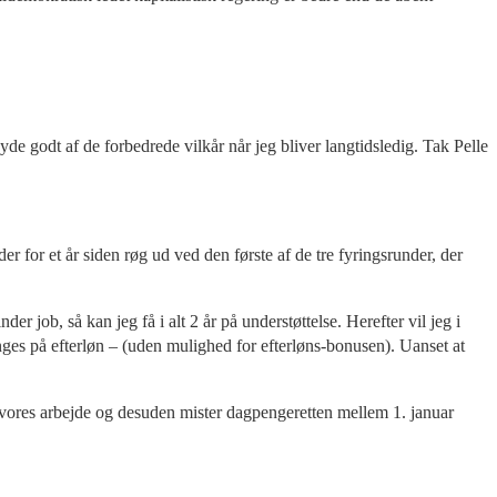
yde godt af de forbedrede vilkår når jeg bliver langtidsledig. Tak Pelle
r for et år siden røg ud ved den første af de tre fyringsrunder, der
der job, så kan jeg få i alt 2 år på understøttelse. Herefter vil jeg i
inges på efterløn – (uden mulighed for efterløns-bonusen). Uanset at
er vores arbejde og desuden mister dagpengeretten mellem 1. januar