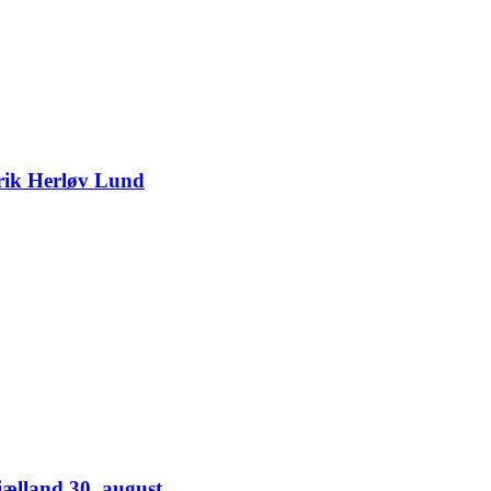
nrik Herløv Lund
jælland 30. august