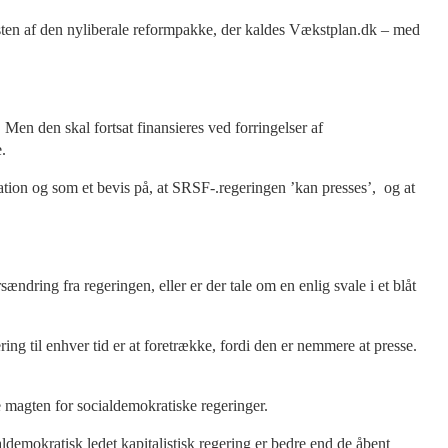
resten af den nyliberale reformpakke, der kaldes Vækstplan.dk – med
 Men den skal fortsat finansieres ved forringelser af
.
ation og som et bevis på, at SRSF-.regeringen ’kan presses’, og at
ændring fra regeringen, eller er der tale om en enlig svale i et blåt
ing til enhver tid er at foretrække, fordi den er nemmere at presse.
re magten for socialdemokratiske regeringer.
aldemokratisk ledet kapitalistisk regering er bedre end de åbent