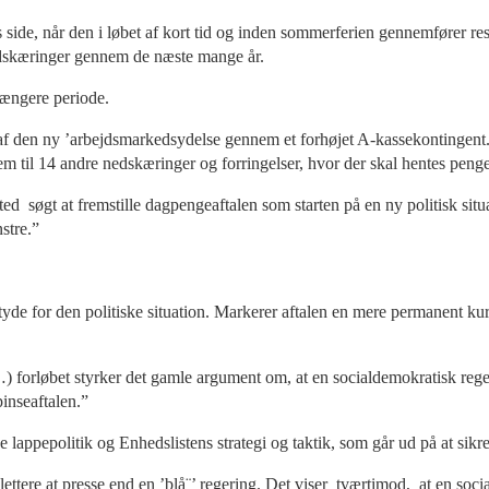
ets side, når den i løbet af kort tid og inden sommerferien gennemfører 
edskæringer gennem de næste mange år.
længere periode.
en af den ny ’arbejdsmarkedsydelse gennem et forhøjet A-kassekontingent.
 til 14 andre nedskæringer og forringelser, hvor der skal hentes penge
ed søgt at fremstille dagpengeaftalen som starten på en ny politisk situ
stre.”
betyde for den politiske situation. Markerer aftalen en mere permanent kurs
…) forløbet styrker det gamle argument om, at en socialdemokratisk reger
pinseaftalen.”
e lappepolitik og Enhedslistens strategi og taktik, som går ud på at sik
 lettere at presse end en ’blå¨’ regering. Det viser tværtimod, at en soci