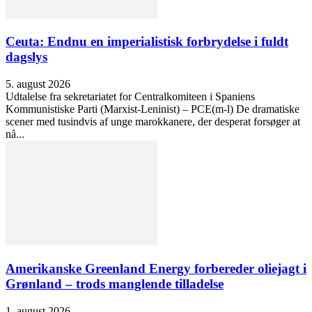
Ceuta: Endnu en imperialistisk forbrydelse i fuldt
dagslys
5. august 2026
Udtalelse fra sekretariatet for Centralkomiteen i Spaniens
Kommunistiske Parti (Marxist-Leninist) – PCE(m-l) De dramatiske
scener med tusindvis af unge marokkanere, der desperat forsøger at
nå...
Amerikanske Greenland Energy forbereder oliejagt i
Grønland – trods manglende tilladelse
1. august 2026