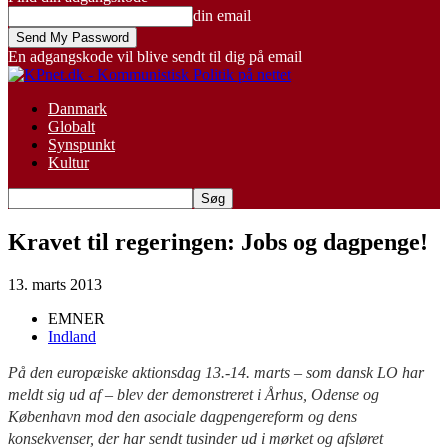
din email
En adgangskode vil blive sendt til dig på email
Danmark
Globalt
Synspunkt
Kultur
Kravet til regeringen: Jobs og dagpenge!
13. marts 2013
EMNER
Indland
På den europæiske aktionsdag 13.-14. marts – som dansk LO har
meldt sig ud af – blev der demonstreret i Århus, Odense og
København mod den asociale dagpengereform og dens
konsekvenser, der har sendt tusinder ud i mørket og afsløret