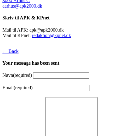
8000 Århus C
aarhus@apk2000.dk
Skriv til APK & KPnet
Mail til APK:
apk@apk2000.dk
Mail til KPnet:
redaktion@kpnet.dk
← Back
Your message has been sent
Navn
(required)
Email
(required)