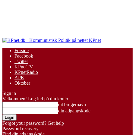
KPnet
Forside
Facebook
Twitter
KPnetTV
KPnetRadio
APK
Oktober
Sign in
Velkommen! Log ind på din konto
dit brugernavn
din adgangskode
Forgot your password? Get help
Password recovery
Find din adgangskode