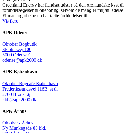
Greenland Energy har ilandsat udstyr på den grønlandske kyst til
forundersøgelser til olieboring, selvom de mangler miljøtilladelse.
Firmaet og oliejagten har tætte forbindelser til...
Vis flere
APK Odense
Oktober Bogbutik
Skibhusvej 100
5000 Odense C
odense@apk2000.dk
APK København
Oktober Bogcafé København
Frederikssundsvej 116B, st th.
2700 Brønshøj
kbh@apk2000.dk
APK Århus
Oktober - Århus
Ny Munkegade 88 kld.