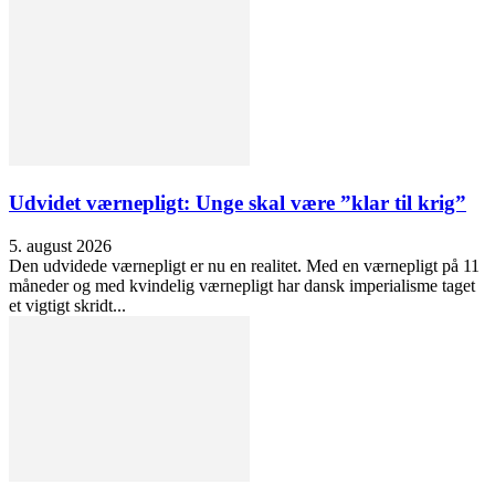
Udvidet værnepligt: Unge skal være ”klar til krig”
5. august 2026
Den udvidede værnepligt er nu en realitet. Med en værnepligt på 11
måneder og med kvindelig værnepligt har dansk imperialisme taget
et vigtigt skridt...