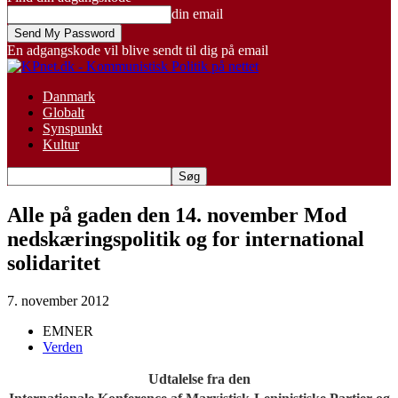
din email
En adgangskode vil blive sendt til dig på email
Danmark
Globalt
Synspunkt
Kultur
Alle på gaden den 14. november Mod
nedskæringspolitik og for international
solidaritet
7. november 2012
EMNER
Verden
Udtalelse fra den