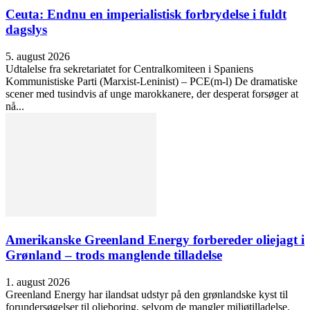
Ceuta: Endnu en imperialistisk forbrydelse i fuldt
dagslys
5. august 2026
Udtalelse fra sekretariatet for Centralkomiteen i Spaniens
Kommunistiske Parti (Marxist-Leninist) – PCE(m-l) De dramatiske
scener med tusindvis af unge marokkanere, der desperat forsøger at
nå...
Amerikanske Greenland Energy forbereder oliejagt i
Grønland – trods manglende tilladelse
1. august 2026
Greenland Energy har ilandsat udstyr på den grønlandske kyst til
forundersøgelser til olieboring, selvom de mangler miljøtilladelse.