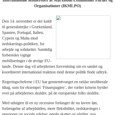
Internationale Konference af Marxistisk-Leninistiske Partier og
Organisationer (IKMLPO)
Den 14. november er der kaldt
til generalstrejke i Grækenland,
Spanien, Portugal, Italien,
Cypern og Malta mod
nedskærings-politiken, for
arbejde og solidaritet. Samtidig
forberedes vigtige
mobiliseringer i de øvrige EU-
lande. Denne dag vil arbejdernes forventning om en samlet og
koordineret international reaktion mod denne politik finde udtryk.
Regeringscheferne i EU har gennemtvunget en række neoliberale
tiltag, som for eksempel ’Finanspagten’, der vælter krisens byrder
over på arbejdernes skuldre, på de europæiske folks skuldre.
Med udsigten til en ny recession forlanger de nu lavere løn,
forlængelse af arbejdstiden, mere fleksibilitet, nedskæringer i
pensioner og sociale ydelser, øgede skatter og afgifter, nye