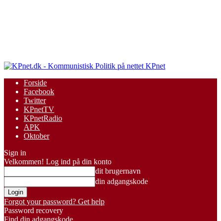
KPnet
Forside
Facebook
Twitter
KPnetTV
KPnetRadio
APK
Oktober
Sign in
Velkommen! Log ind på din konto
dit brugernavn
din adgangskode
Forgot your password? Get help
Password recovery
Find din adgangskode