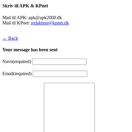
Skriv til APK & KPnet
Mail til APK:
apk@apk2000.dk
Mail til KPnet:
redaktion@kpnet.dk
← Back
Your message has been sent
Navn
(required)
Email
(required)