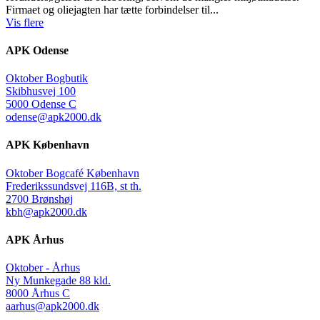
Firmaet og oliejagten har tætte forbindelser til...
Vis flere
APK Odense
Oktober Bogbutik
Skibhusvej 100
5000 Odense C
odense@apk2000.dk
APK København
Oktober Bogcafé København
Frederikssundsvej 116B, st th.
2700 Brønshøj
kbh@apk2000.dk
APK Århus
Oktober - Århus
Ny Munkegade 88 kld.
8000 Århus C
aarhus@apk2000.dk