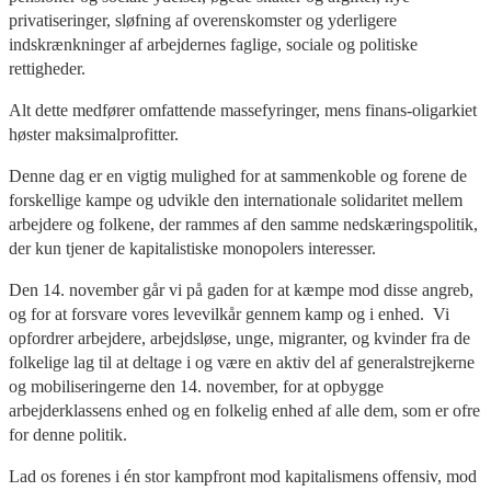
privatiseringer, sløfning af overenskomster og yderligere
indskrænkninger af arbejdernes faglige, sociale og politiske
rettigheder.
Alt dette medfører omfattende massefyringer, mens finans-oligarkiet
høster maksimalprofitter.
Denne dag er en vigtig mulighed for at sammenkoble og forene de
forskellige kampe og udvikle den internationale solidaritet mellem
arbejdere og folkene, der rammes af den samme nedskæringspolitik,
der kun tjener de kapitalistiske monopolers interesser.
Den 14. november går vi på gaden for at kæmpe mod disse angreb,
og for at forsvare vores levevilkår gennem kamp og i enhed. Vi
opfordrer arbejdere, arbejdsløse, unge, migranter, og kvinder fra de
folkelige lag til at deltage i og være en aktiv del af generalstrejkerne
og mobiliseringerne den 14. november, for at opbygge
arbejderklassens enhed og en folkelig enhed af alle dem, som er ofre
for denne politik.
Lad os forenes i én stor kampfront mod kapitalismens offensiv, mod