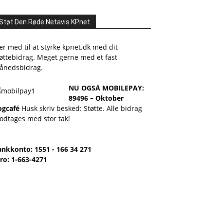
Støt Den Røde Netavis KPnet
r med til at styrke kpnet.dk med dit
øttebidrag. Meget gerne med et fast
ånedsbidrag.
NU OGSÅ MOBILEPAY:
89496 – Oktober
ogcafé
Husk skriv besked: Støtte. Alle bidrag
odtages med stor tak!
ankkonto: 1551 - 166 34 271
ro: 1-663-4271