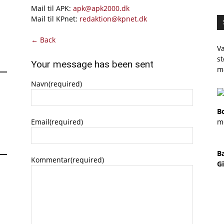
Mail til APK:
apk@apk2000.dk
Mail til KPnet:
redaktion@kpnet.dk
← Back
Væ
st
Your message has been sent
m
Navn
(required)
B
Email
(required)
m
B
Kommentar
(required)
Gi