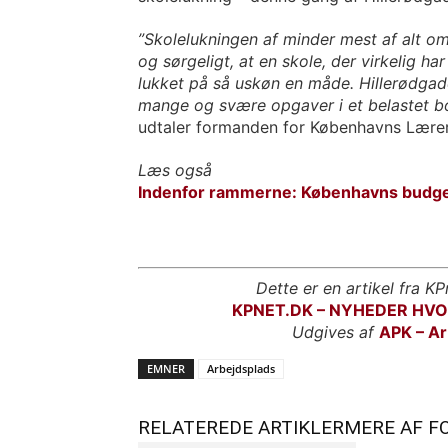
”Skolelukningen af minder mest af alt 
og sørgeligt, at en skole, der virkelig ha
lukket på så uskøn en måde. Hillerødgad
mange og svære opgaver i et belastet bol
udtaler formanden for Københavns Lærerf
Læs også
Indenfor rammerne: Københavns budge
Dette er en artikel fra KP
KPNET.DK – NYHEDER HV
Udgives af
APK – Ar
EMNER
Arbejdsplads
RELATEREDE ARTIKLER
MERE AF F