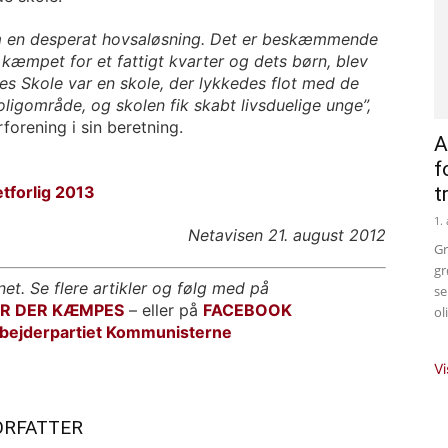
om en desperat hovsaløsning. Det er beskæmmende
r kæmpet for et fattigt kvarter og dets børn, blev
es Skole var en skole, der lykkedes flot med de
igområde, og skolen fik skabt livsduelige unge”,
orening i sin beretning.
A
f
tforlig 2013
t
1.
Netavisen 21. august 2012
Gr
gr
net. Se flere artikler og følg med på
se
OR DER KÆMPES
– eller på
FACEBOOK
ol
bejderpartiet Kommunisterne
Vi
ORFATTER