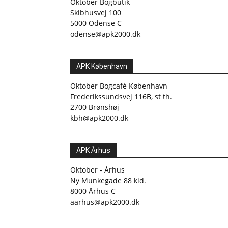
Oktober Bogbutik
Skibhusvej 100
5000 Odense C
odense@apk2000.dk
APK København
Oktober Bogcafé København
Frederikssundsvej 116B, st th.
2700 Brønshøj
kbh@apk2000.dk
APK Århus
Oktober - Århus
Ny Munkegade 88 kld.
8000 Århus C
aarhus@apk2000.dk