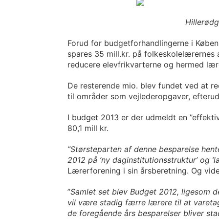
Hillerød
Forud for budgetforhandlingerne i Køben
spares 35 mill.kr. på folkeskolelærernes a
reducere elevfrikvarterne og hermed lær
De resterende mio. blev fundet ved at r
til områder som vejlederopgaver, efteru
I budget 2013 er der udmeldt en ”effekt
80,1 mill kr.
”Størsteparten af denne besparelse hent
2012 på ’ny daginstitutionsstruktur’ og ’
Lærerforening i sin årsberetning. Og vide
”
Samlet set blev Budget 2012, ligesom de
vil være stadig færre lærere til at varet
de foregående års besparelser bliver st