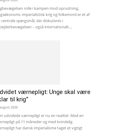
gbevægelsen rolle i kampen mod oprustning,
igsøkonomi, imperialistisk krig og folkemord er et af
 centrale spørgsmål, der diskuteres i
bejderbevægelsen – også internationalt....
dvidet værnepligt: Unge skal være
klar til krig”
 august 2026
n udvidede værnepligt er nu en realitet. Med en
rnepligt på 11 måneder og med kvindelig
rnepligt har dansk imperialisme taget et vigtigt