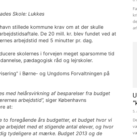
Fa
gades Skole: Lukkes
kr
de
havn stillede kommune krav om at der skulle
ar
rbejdstidsaftale. De 20 mill. kr. blev fundet ved at
ernes arbejdstid med 5 minutter pr. dag.
educere skolernes i forvejen meget sparsomme tid
ddannelse, pædagogisk råd og lejrskoler.
ivisering” i Børne- og Ungdoms Forvaltningen på
es med helårsvirkning af besparelser fra budget
U
lærernes arbejdstid”,
siger Københavns
”
re at:
5.
 to foregående års budgetter, et budget hvor vi
De
age arbejdet med et stigende antal elever, og hvor
væ
væ
adig tydeligere at mærke.
Budget 2013 og de