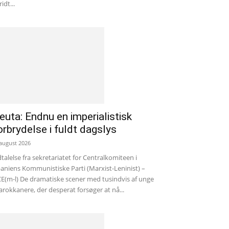
ridt...
euta: Endnu en imperialistisk
orbrydelse i fuldt dagslys
 august 2026
talelse fra sekretariatet for Centralkomiteen i
aniens Kommunistiske Parti (Marxist-Leninist) –
E(m-l) De dramatiske scener med tusindvis af unge
rokkanere, der desperat forsøger at nå...