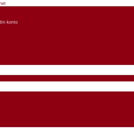
net
din konto