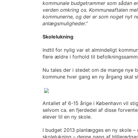
kommunale budgetrammer som sådan er ty
verden omkring os. Kommuneaftalen mell
kommunerne, og der er som noget nyt 
anlægsmuligheder.”
Skolelukning
Indtil for nylig var et almindeligt komm
flere ældre i forhold til befolkningssamm
Nu tales der i stedet om de mange nye b
kommune hver gang en ny årgang skal start
Antallet af 6-15 årige i København vil s
selvom ca. en fjerdedel af disse forventes 
elever til en ny skole.
I budget 2013 planlægges en ny skole –
skolelukning – denne gang af Hillerødgad