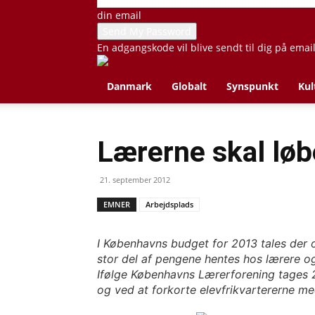
din email
En adgangskode vil blive sendt til dig på emai
Danmark
Globalt
Synspunkt
Kul
Lærerne skal løb
21. september 2012
EMNER
Arbejdsplads
I Københavns budget for 2013 tales der o
stor del af pengene hentes hos lærere og
Ifølge Københavns Lærerforening tages 20
og ved at forkorte elevfrikvartererne m