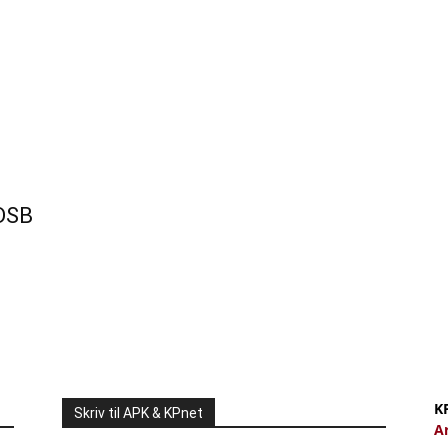
 DSB
K
Skriv til APK & KPnet
A