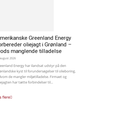
merikanske Greenland Energy
orbereder oliejagt i Grønland –
rods manglende tilladelse
 august 2026
eenland Energy har ilandsat udstyr på den
ønlandske kyst til forundersøgelser til olieboring,
lvom de mangler miljøtilladelse. Firmaet og
iejagten har tætte forbindelser til...
s flere