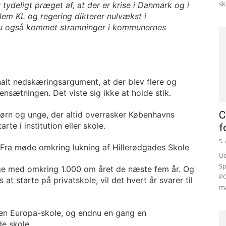
sk
deligt præget af, at der er krise i Danmark og i
em KL og regering dikterer nulvækst i
nu også kommet stramninger i kommunernes
unalt nedskæringsargument, at der blev flere og
ensætningen. Det viste sig ikke at holde stik.
C
ørn og unge, der altid overrasker Københavns
e i institution eller skole.
f
5.
Fra møde omkring lukning af Hillerødgades Skole
Ud
Sp
tige med omkring 1.000 om året de næste fem år. Og
PC
at starte på privatskole, vil det hvert år svarer til
ma
 en Europa-skole, og endnu en gang en
e skole.