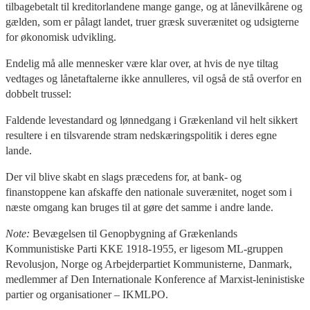
tilbagebetalt til kreditorlandene mange gange, og at lånevilkårene og
gælden, som er pålagt landet, truer græsk suverænitet og udsigterne
for økonomisk udvikling.
Endelig må alle mennesker være klar over, at hvis de nye tiltag
vedtages og lånetaftalerne ikke annulleres, vil også de stå overfor en
dobbelt trussel:
Faldende levestandard og lønnedgang i Grækenland vil helt sikkert
resultere i en tilsvarende stram nedskæringspolitik i deres egne
lande.
Der vil blive skabt en slags præcedens for, at bank- og
finanstoppene kan afskaffe den nationale suverænitet, noget som i
næste omgang kan bruges til at gøre det samme i andre lande.
Note:
Bevægelsen til Genopbygning af Grækenlands
Kommunistiske Parti KKE 1918-1955, er ligesom ML-gruppen
Revolusjon, Norge og Arbejderpartiet Kommunisterne, Danmark,
medlemmer af Den Internationale Konference af Marxist-leninistiske
partier og organisationer – IKMLPO.