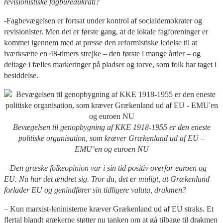
revisionistiske fagbureaukrati?
-Fagbevægelsen er fortsat under kontrol af socialdemokrater og
revisionister. Men det er første gang, at de lokale fagforeninger er
kommet igennem med at presse den reformistiske ledelse til at
iværksætte en 48-timers strejke – den første i mange årtier – og
deltage i fælles markeringer på pladser og torve, som folk har taget i
besiddelse.
Bevægelsen til genopbygning af KKE 1918-1955 er den eneste
politiske organisation, som kræver Grækenland ud af EU –
EMU’en og euroen NU
– Den græske folkeopinion var i sin tid positiv overfor euroen og
EU. Nu har det ændret sig. Tror du, det er muligt, at Grækenland
forlader EU og genindfører sin tidligere valuta, drakmen?
– Kun marxist-leninisterne kræver Grækenland ud af EU straks. Et
flertal blandt grækerne støtter nu tanken om at gå tilbage til drakmen