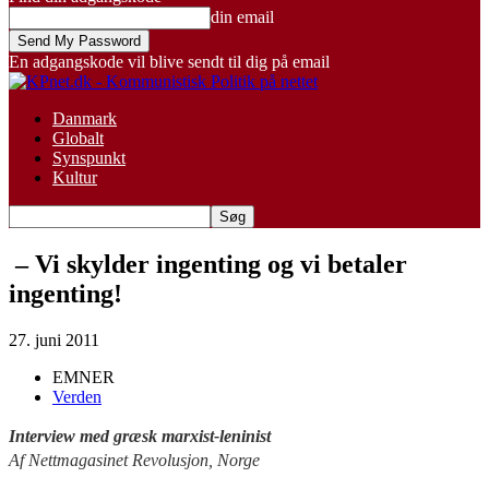
din email
En adgangskode vil blive sendt til dig på email
Danmark
Globalt
Synspunkt
Kultur
– Vi skylder ingenting og vi betaler
ingenting!
27. juni 2011
EMNER
Verden
Interview med græsk marxist-leninist
Af Nettmagasinet Revolusjon, Norge