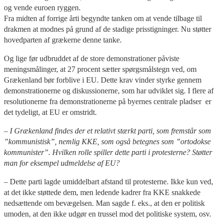
og vende euroen ryggen.
Fra midten af forrige årti begyndte tanken om at vende tilbage til
drakmen at modnes på grund af de stadige prisstigninger. Nu støtter
hovedparten af grækerne denne tanke.
Og lige før udbruddet af de store demonstrationer påviste
meningsmålinger, at 27 procent sætter spørgsmålstegn ved, om
Grækenland bør forblive i EU. Dette krav vinder styrke gennem
demonstrationerne og diskussionerne, som har udviklet sig. I flere af
resolutionerne fra demonstrationerne på byernes centrale pladser er
det tydeligt, at EU er omstridt.
– I Grækenland findes der et relativt stærkt parti, som fremstår som
”kommunistisk”, nemlig KKE, som også betegnes som ”ortodokse
kommunister”. Hvilken rolle spiller dette parti i protesterne? Støtter
man for eksempel udmeldelse af EU?
– Dette parti lagde umiddelbart afstand til protesterne. Ikke kun ved,
at det ikke støttede dem, men ledende kadrer fra KKE snakkede
nedsættende om bevægelsen. Man sagde f. eks., at den er politisk
umoden, at den ikke udgør en trussel mod det politiske system, osv.