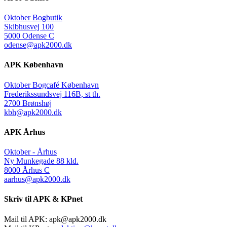
Oktober Bogbutik
Skibhusvej 100
5000 Odense C
odense@apk2000.dk
APK København
Oktober Bogcafé København
Frederikssundsvej 116B, st th.
2700 Brønshøj
kbh@apk2000.dk
APK Århus
Oktober - Århus
Ny Munkegade 88 kld.
8000 Århus C
aarhus@apk2000.dk
Skriv til APK & KPnet
Mail til APK:
apk@apk2000.dk