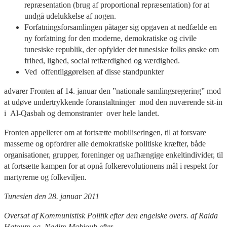
repræsentation (brug af proportional repræsentation) for at
undgå udelukkelse af nogen.
Forfatningsforsamlingen påtager sig opgaven at nedfælde en
ny forfatning for den moderne, demokratiske og civile
tunesiske republik, der opfylder det tunesiske folks ønske om
frihed, lighed, social retfærdighed og værdighed.
Ved offentliggørelsen af disse standpunkter
advarer Fronten af 14. januar den ”nationale samlingsregering” mod
at udøve undertrykkende foranstaltninger mod den nuværende sit-in
i Al-Qasbah og demonstranter over hele landet.
Fronten appellerer om at fortsætte mobiliseringen, til at forsvare
masserne og opfordrer alle demokratiske politiske kræfter, både
organisationer, grupper, foreninger og uafhængige enkeltindivider, til
at fortsætte kampen for at opnå folkerevolutionens mål i respekt for
martyrerne og folkeviljen.
Tunesien den 28. januar 2011
Oversat af Kommunistisk Politik efter den engelske overs. af Raida
Hatoum og Nadim Mahjoub
efte
r