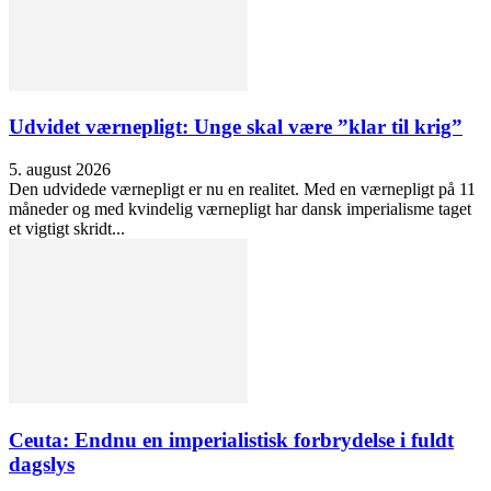
Udvidet værnepligt: Unge skal være ”klar til krig”
5. august 2026
Den udvidede værnepligt er nu en realitet. Med en værnepligt på 11
måneder og med kvindelig værnepligt har dansk imperialisme taget
et vigtigt skridt...
Ceuta: Endnu en imperialistisk forbrydelse i fuldt
dagslys