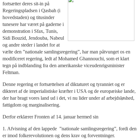
fortsætter deres sit-in på
Regeringspladsen i Qasbah (i
hovedstaden) og titusinder
tunesere har været på gaderne i
demonstration i Sfax, Tunis,
Sidi Bouzid, Jendouba, Nabeul
og andre steder i landet for at
vælte den ”nationale samlingsregering”, har man påtvunget os en
modificeret regering, ledt af Mohamed Ghannouchi, som et klart
tegn på indblanding fra den amerikanske viceudenrigsminister
Feltman.
Denne regering er fortsættelsen af diktaturet og tyranniet og er
dikteret af de imperialistiske kræfter i USA og de europæiske lande,
der har bragt vores land ud i det, vi nu lider under af arbejdsløshed,
fattigdom og marginalisering.
Derfor erklærer Fronten af 14. januar hermed sin
1. Afvisning af den lappede ”nationale samlingsregering”, fordi den
er imod folkerevolutionen og dens krav og forventninger.