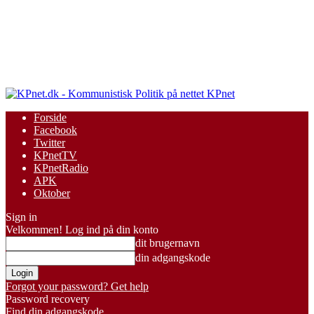
KPnet
Forside
Facebook
Twitter
KPnetTV
KPnetRadio
APK
Oktober
Sign in
Velkommen! Log ind på din konto
dit brugernavn
din adgangskode
Forgot your password? Get help
Password recovery
Find din adgangskode