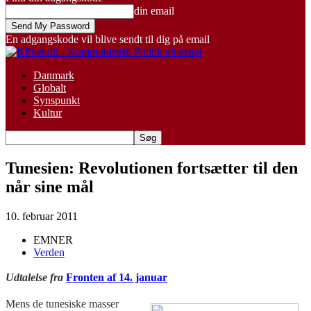
din email
En adgangskode vil blive sendt til dig på email
Danmark
Globalt
Synspunkt
Kultur
Tunesien: Revolutionen fortsætter til den
når sine mål
10. februar 2011
EMNER
Verden
Udtalelse fra
Fronten af 14. januar
Mens de tunesiske masser