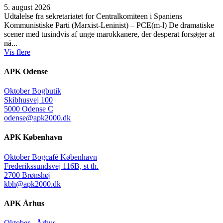
5. august 2026
Udtalelse fra sekretariatet for Centralkomiteen i Spaniens
Kommunistiske Parti (Marxist-Leninist) – PCE(m-l) De dramatiske
scener med tusindvis af unge marokkanere, der desperat forsøger at
nå...
Vis flere
APK Odense
Oktober Bogbutik
Skibhusvej 100
5000 Odense C
odense@apk2000.dk
APK København
Oktober Bogcafé København
Frederikssundsvej 116B, st th.
2700 Brønshøj
kbh@apk2000.dk
APK Århus
Oktober - Århus