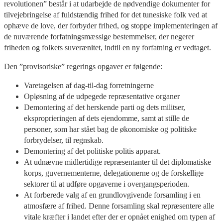
revolutionen” består i at udarbejde de nødvendige dokumenter for
tilvejebringelse af fuldstændig frihed for det tunesiske folk ved at
ophæve de love, der forbyder frihed, og stoppe implementeringen af
de nuværende forfatningsmæssige bestemmelser, der negerer
friheden og folkets suverænitet, indtil en ny forfatning er vedtaget.
Den ”provisoriske” regerings opgaver er følgende:
Varetagelsen af dag-til-dag forretningerne
Opløsning af de udpegede repræsentative organer
Demontering af det herskende parti og dets militser,
eksproprieringen af dets ejendomme, samt at stille de
personer, som har stået bag de økonomiske og politiske
forbrydelser, til regnskab.
Demontering af det politiske politis apparat.
At udnævne midlertidige repræsentanter til det diplomatiske
korps, guvernementerne, delegationerne og de forskellige
sektorer til at udføre opgaverne i overgangsperioden.
At forberede valg af en grundlovgivende forsamling i en
atmosfære af frihed. Denne forsamling skal repræsentere alle
vitale kræfter i landet efter der er opnået enighed om typen af