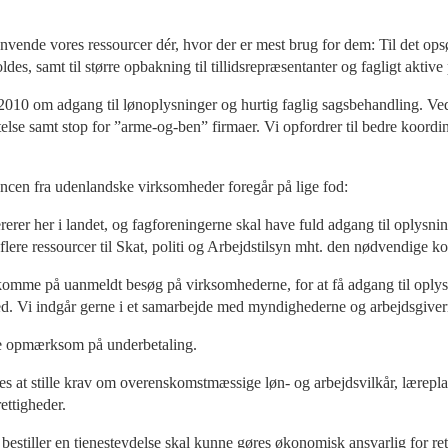
 anvende vores ressourcer dér, hvor der er mest brug for dem: Til det op
s, samt til større opbakning til tillidsrepræsentanter og fagligt aktive
n 2010 om adgang til lønoplysninger og hurtig faglig sagsbehandling.
lse samt stop for ”arme-og-ben” firmaer. Vi opfordrer til bedre koordin
rencen fra udenlandske virksomheder foregår på lige fod:
ererer her i landet, og fagforeningerne skal have fuld adgang til oplysni
lere ressourcer til Skat, politi og Arbejdstilsyn mht. den nødvendige ko
 komme på uanmeldt besøg på virksomhederne, for at få adgang til oplysn
ked. Vi indgår gerne i et samarbejde med myndighederne og arbejdsgive
gøre opmærksom på underbetaling.
es at stille krav om overenskomstmæssige løn- og arbejdsvilkår, lærepla
ettigheder.
r bestiller en tjenesteydelse skal kunne gøres økonomisk ansvarlig for