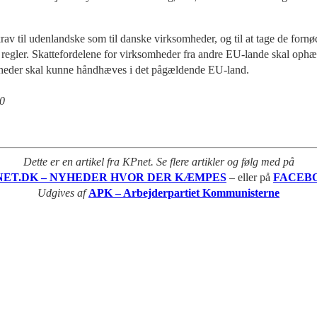
 krav til udenlandske som til danske virksomheder, og til at tage de fornød
eds regler. Skattefordelene for virksomheder fra andre EU-lande skal op
omheder skal kunne håndhæves i det pågældende EU-land.
10
Dette er en artikel fra KPnet. Se flere artikler og følg med på
NET.DK – NYHEDER HVOR DER KÆMPES
– eller på
FACEB
Udgives af
APK – Arbejderpartiet Kommunisterne