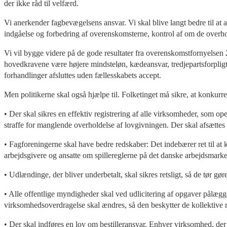
der ikke råd til velfærd.
Vi anerkender fagbevægelsens ansvar. Vi skal blive langt bedre til at
indgåelse og forbedring af overenskomsterne, kontrol af om de overholde
Vi vil bygge videre på de gode resultater fra overenskomstfornyelse
hovedkravene være højere mindsteløn, kædeansvar, tredjepartsforpligte
forhandlinger afsluttes uden fællesskabets accept.
Men politikerne skal også hjælpe til. Folketinget må sikre, at konkur
• Der skal sikres en effektiv registrering af alle virksomheder, som op
straffe for manglende overholdelse af lovgivningen. Der skal afsættes f
• Fagforeningerne skal have bedre redskaber: Det indebærer ret til at
arbejdsgivere og ansatte om spillereglerne på det danske arbejdsmar
• Udlændinge, der bliver underbetalt, skal sikres retsligt, så de tør 
• Alle offentlige myndigheder skal ved udlicitering af opgaver pålægg
virksomhedsoverdragelse skal ændres, så den beskytter de kollektive r
• Der skal indføres en lov om bestilleransvar. Enhver virksomhed, de