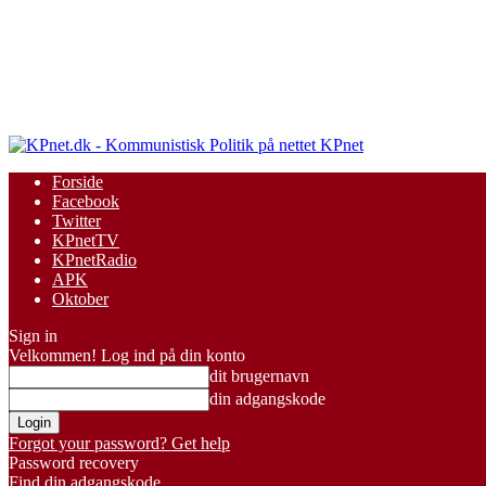
KPnet
Forside
Facebook
Twitter
KPnetTV
KPnetRadio
APK
Oktober
Sign in
Velkommen! Log ind på din konto
dit brugernavn
din adgangskode
Forgot your password? Get help
Password recovery
Find din adgangskode