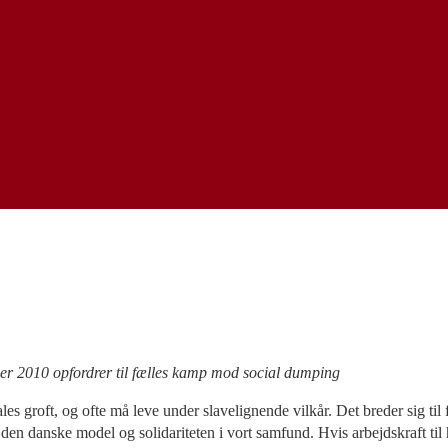
mber 2010 opfordrer til fælles kamp mod social dumping
 groft, og ofte må leve under slavelignende vilkår. Det breder sig til fl
en danske model og solidariteten i vort samfund. Hvis arbejdskraft til h