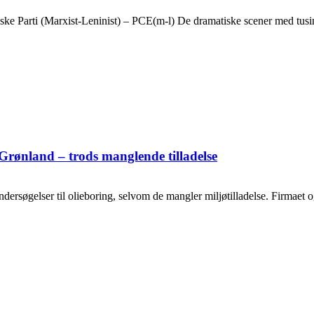
ske Parti (Marxist-Leninist) – PCE(m-l) De dramatiske scener med tusin
Grønland – trods manglende tilladelse
ersøgelser til olieboring, selvom de mangler miljøtilladelse. Firmaet og o