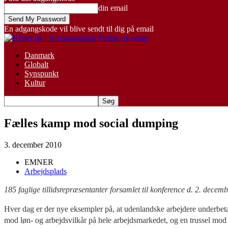
din email
En adgangskode vil blive sendt til dig på email
Danmark
Globalt
Synspunkt
Kultur
Fælles kamp mod social dumping
3. december 2010
EMNER
Arbejdsplads
185 faglige tillidsrepræsentanter forsamlet til konference d. 2. dece
Hver dag er der nye eksempler på, at udenlandske arbejdere underbetales
mod løn- og arbejdsvilkår på hele arbejdsmarkedet, og en trussel mod d