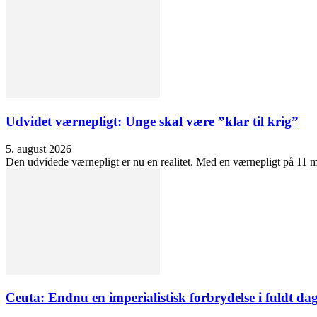
Udvidet værnepligt: Unge skal være ”klar til krig”
5. august 2026
Den udvidede værnepligt er nu en realitet. Med en værnepligt på 11 må
Ceuta: Endnu en imperialistisk forbrydelse i fuldt dag