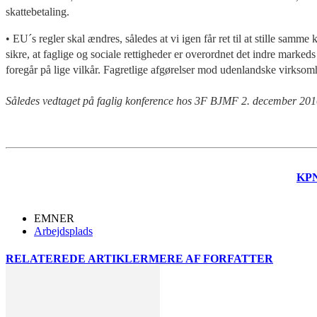
skattebetaling.
• EU´s regler skal ændres, således at vi igen får ret til at stille samme
sikre, at faglige og sociale rettigheder er overordnet det indre mark
foregår på lige vilkår. Fagretlige afgørelser mod udenlandske virks
Således vedtaget på faglig konference hos 3F BJMF 2. december 20
KP
EMNER
Arbejdsplads
RELATEREDE ARTIKLER
MERE AF FORFATTER