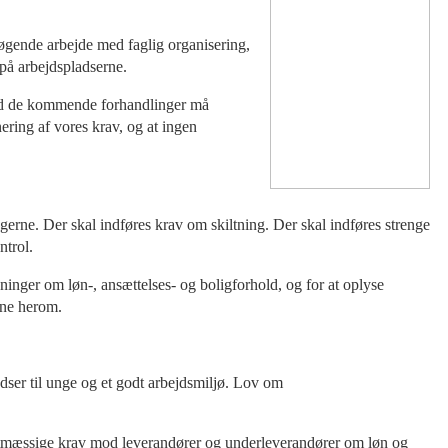
søgende arbejde med faglig organisering,
 på arbejdspladserne.
 Ved de kommende forhandlinger må
ering af vores krav, og at ingen
ngerne. Der skal indføres krav om skiltning. Der skal indføres strenge
ntrol.
inger om løn-, ansættelses- og boligforhold, og for at oplyse
rne herom.
dser til unge og et godt arbejdsmiljø. Lov om
 retmæssige krav mod leverandører og underleverandører om løn og