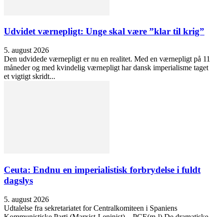
Udvidet værnepligt: Unge skal være ”klar til krig”
5. august 2026
Den udvidede værnepligt er nu en realitet. Med en værnepligt på 11
måneder og med kvindelig værnepligt har dansk imperialisme taget
et vigtigt skridt...
Ceuta: Endnu en imperialistisk forbrydelse i fuldt
dagslys
5. august 2026
Udtalelse fra sekretariatet for Centralkomiteen i Spaniens
Kommunistiske Parti (Marxist-Leninist) – PCE(m-l) De dramatiske