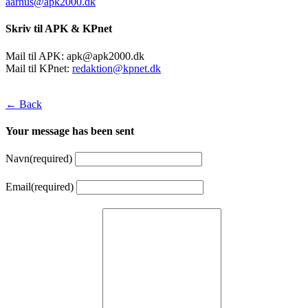
aarhus@apk2000.dk
Skriv til APK & KPnet
Mail til APK:
apk@apk2000.dk
Mail til KPnet:
redaktion@kpnet.dk
← Back
Your message has been sent
Navn
(required)
Email
(required)