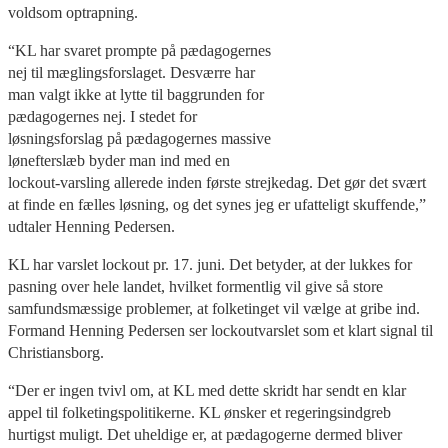
voldsom optrapning.
“KL har svaret prompte på pædagogernes
nej til mæglingsforslaget. Desværre har
man valgt ikke at lytte til baggrunden for
pædagogernes nej. I stedet for
løsningsforslag på pædagogernes massive
lønefterslæb byder man ind med en
lockout-varsling allerede inden første strejkedag. Det gør det svært
at finde en fælles løsning, og det synes jeg er ufatteligt skuffende,”
udtaler Henning Pedersen.
KL har varslet lockout pr. 17. juni. Det betyder, at der lukkes for
pasning over hele landet, hvilket formentlig vil give så store
samfundsmæssige problemer, at folketinget vil vælge at gribe ind.
Formand Henning Pedersen ser lockoutvarslet som et klart signal til
Christiansborg.
“Der er ingen tvivl om, at KL med dette skridt har sendt en klar
appel til folketingspolitikerne. KL ønsker et regeringsindgreb
hurtigst muligt. Det uheldige er, at pædagogerne dermed bliver