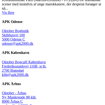
scener med tusindvis af unge marokkanere, der desperat forsøger at
nå...
Vis flere
APK Odense
Oktober Bogbutik
Skibhusvej 100
5000 Odense C
odense@apk2000.dk
APK København
Oktober Bogcafé København
Frederikssundsvej 116B, st th.
2700 Brønshøj
kbh@apk2000.dk
APK Århus
Oktober - Århus
Ny Munkegade 88 kld.
8000 Århus C