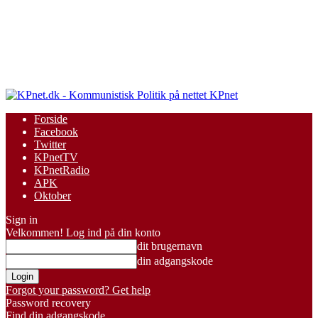
KPnet
Forside
Facebook
Twitter
KPnetTV
KPnetRadio
APK
Oktober
Sign in
Velkommen! Log ind på din konto
dit brugernavn
din adgangskode
Forgot your password? Get help
Password recovery
Find din adgangskode