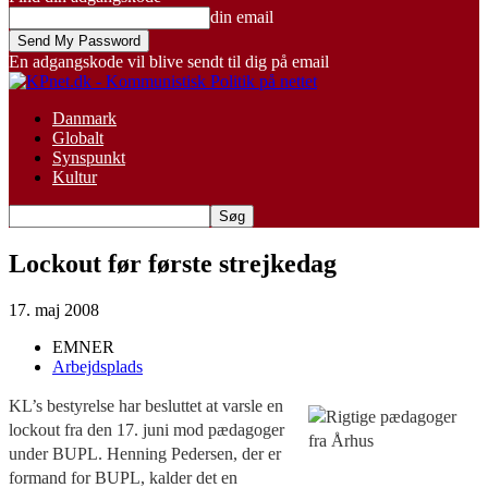
din email
En adgangskode vil blive sendt til dig på email
Danmark
Globalt
Synspunkt
Kultur
Lockout før første strejkedag
17. maj 2008
EMNER
Arbejdsplads
KL’s bestyrelse har besluttet at varsle en
lockout fra den 17. juni mod pædagoger
under BUPL. Henning Pedersen, der er
formand for BUPL, kalder det en