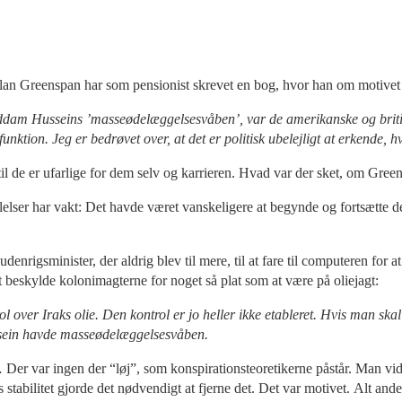
lan Greenspan har som pensionist skrevet en bog, hvor han om motivet f
Saddam Husseins ’masseødelæggelsesvåben’, var de amerikanske og bri
nktion. Jeg er bedrøvet over, at det er politisk ubelejligt at erkende, h
il de er ufarlige for dem selv og karrieren. Hvad var der sket, om Gree
elser har vakt: Det havde været vanskeligere at begynde og fortsætte de
denrigsminister, der aldrig blev til mere, til at fare til computeren for
at beskylde kolonimagterne for noget så plat som at være på oliejagt:
rol over Iraks olie. Den kontrol er jo heller ikke etableret. Hvis man sk
ssein havde masseødelæggelsesvåben.
… Der var ingen der “løj”, som konspirationsteoretikerne påstår. Man vi
ens stabilitet gjorde det nødvendigt at fjerne det. Det var motivet. Alt a