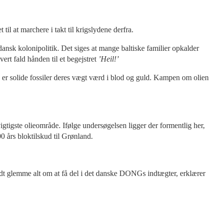
il at marchere i takt til krigslydene derfra.
dansk kolonipolitik. Det siges at mange baltiske familier opkalder
ert fald hånden til et begejstret
’Heil!’
er solide fossiler deres vægt værd i blod og guld. Kampen om olien
igste olieområde. Ifølge undersøgelsen ligger der formentlig her,
00 års bloktilskud til Grønland.
dt glemme alt om at få del i det danske DONGs indtægter, erklærer