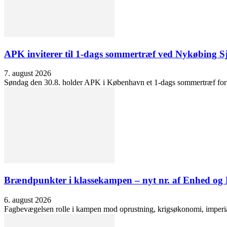
APK inviterer til 1-dags sommertræf ved Nykøbing S
7. august 2026
Søndag den 30.8. holder APK i København et 1-dags sommertræf for at 
Brændpunkter i klassekampen – nyt nr. af Enhed o
6. august 2026
Fagbevægelsen rolle i kampen mod oprustning, krigsøkonomi, imperialis