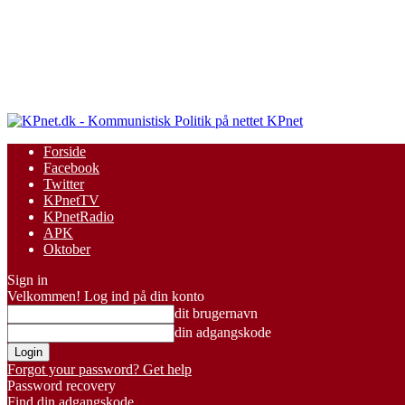
KPnet
Forside
Facebook
Twitter
KPnetTV
KPnetRadio
APK
Oktober
Sign in
Velkommen! Log ind på din konto
dit brugernavn
din adgangskode
Forgot your password? Get help
Password recovery
Find din adgangskode