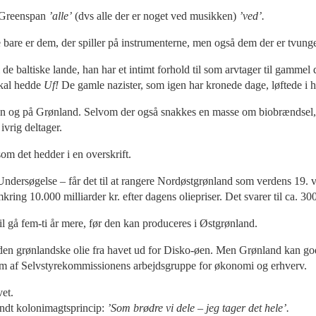
e Greenspan
’alle’
(dvs alle der er noget ved musikken)
’ved’.
 bare er dem, der spiller på instrumenterne, men også dem der er tvunget t
de baltiske lande, han har et intimt forhold til som arvtager til gammel 
 skal hedde
Uf!
De gamle nazister, som igen har kronede dage, løftede i hv
en og på Grønland. Selvom der også snakkes en masse om biobrændsel, 
vrig deltager.
som det hedder i en overskrift.
søgelse – får det til at rangere Nordøstgrønland som verdens 19. vigt
mkring 10.000 milliarder kr. efter dagens oliepriser. Det svarer til ca. 30
l gå fem-ti år mere, før den kan produceres i Østgrønland.
 den grønlandske olie fra havet ud for Disko-øen. Men Grønland kan go
em af Selvstyrekommissionens arbejdsgruppe for økonomi og erhverv.
et.
endt kolonimagtsprincip:
’Som brødre vi dele – jeg tager det hele’.