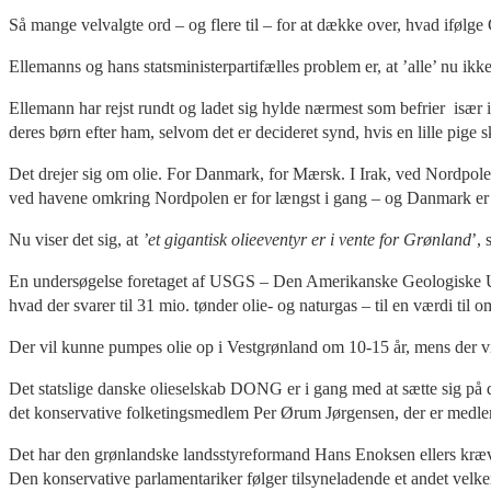
Så mange velvalgte ord – og flere til – for at dække over, hvad ifølg
Ellemanns og hans statsministerpartifælles problem er, at ’alle’ nu ikke
Ellemann har rejst rundt og ladet sig hylde nærmest som befrier især i 
deres børn efter ham, selvom det er decideret synd, hvis en lille pige
Det drejer sig om olie. For Danmark, for Mærsk. I Irak, ved Nordpol
ved havene omkring Nordpolen er for længst i gang – og Danmark er i
Nu viser det sig, at
’et gigantisk olieeventyr er i vente for Grønland
’, 
En undersøgelse foretaget af USGS – Den Amerikanske Geologiske Under
hvad der svarer til 31 mio. tønder olie- og naturgas – til en værdi til o
Der vil kunne pumpes olie op i Vestgrønland om 10-15 år, mens der vi
Det statslige danske olieselskab DONG er i gang med at sætte sig på
det konservative folketingsmedlem Per Ørum Jørgensen, der er medl
Det har den grønlandske landsstyreformand Hans Enoksen ellers kræv
Den konservative parlamentariker følger tilsyneladende et andet velk