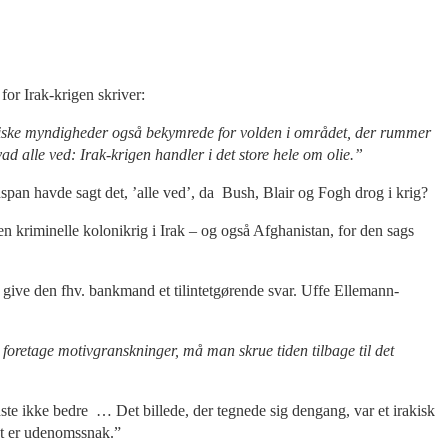
or Irak-krigen skriver:
tiske myndigheder også bekymrede for volden i området, der rummer
vad alle ved: Irak-krigen handler i det store hele om olie.”
nspan havde sagt det, ’alle ved’, da Bush, Blair og Fogh drog i krig?
n kriminelle kolonikrig i Irak – og også Afghanistan, for den sags
 at give den fhv. bankmand et tilintetgørende svar. Uffe Ellemann-
al foretage motivgranskninger, må man skrue tiden tilbage til det
dste ikke bedre … Det billede, der tegnede sig dengang, var et irakisk
ndet er udenomssnak.”