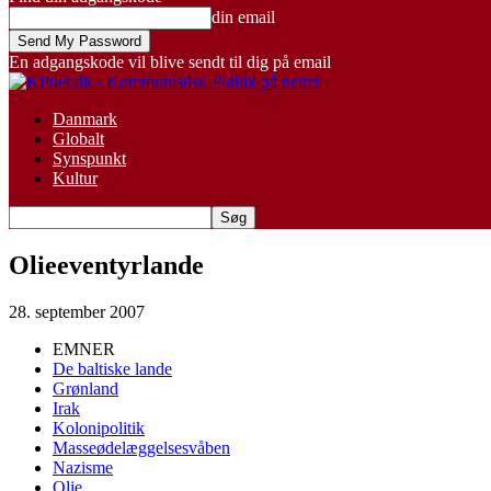
din email
En adgangskode vil blive sendt til dig på email
Danmark
Globalt
Synspunkt
Kultur
Olieeventyrlande
28. september 2007
EMNER
De baltiske lande
Grønland
Irak
Kolonipolitik
Masseødelæggelsesvåben
Nazisme
Olie