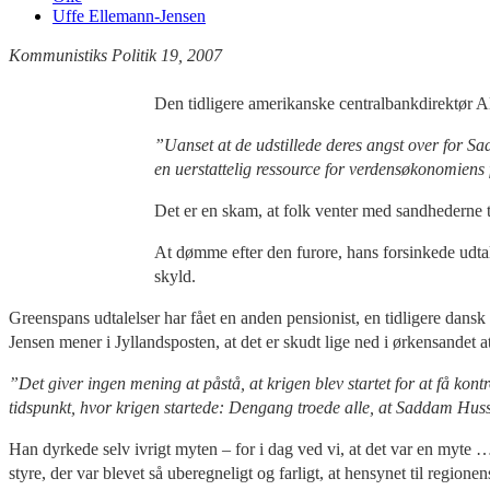
Uffe Ellemann-Jensen
Kommunistiks Politik 19, 2007
Den tidligere amerikanske centralbankdirektør A
”Uanset at de udstillede deres angst over for 
en uerstattelig ressource for verdensøkonomiens fu
Det er en skam, at folk venter med sandhederne t
At dømme efter den furore, hans forsinkede udtal
skyld.
Greenspans udtalelser har fået en anden pensionist, en tidligere dansk u
Jensen mener i Jyllandsposten, at det er skudt lige ned i ørkensandet 
”Det giver ingen mening at påstå, at krigen blev startet for at få kont
tidspunkt, hvor krigen startede: Dengang troede alle, at Saddam Hu
Han dyrkede selv ivrigt myten – for i dag ved vi, at det var en myte 
styre, der var blevet så uberegneligt og farligt, at hensynet til region