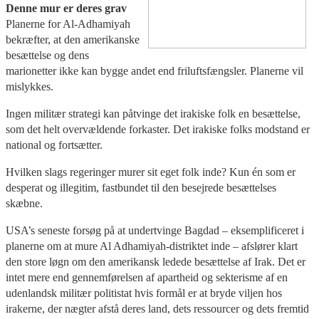
Denne mur er deres grav
Planerne for Al-Adhamiyah
bekræfter, at den amerikanske
besættelse og dens
marionetter ikke kan bygge andet end friluftsfængsler. Planerne vil
mislykkes.
Ingen militær strategi kan påtvinge det irakiske folk en besættelse,
som det helt overvældende forkaster. Det irakiske folks modstand er
national og fortsætter.
Hvilken slags regeringer murer sit eget folk inde? Kun én som er
desperat og illegitim, fastbundet til den besejrede besættelses
skæbne.
USA’s seneste forsøg på at undertvinge Bagdad – eksemplificeret i
planerne om at mure Al Adhamiyah-distriktet inde – afslører klart
den store løgn om den amerikansk ledede besættelse af Irak. Det er
intet mere end gennemførelsen af apartheid og sekterisme af en
udenlandsk militær politistat hvis formål er at bryde viljen hos
irakerne, der nægter afstå deres land, dets ressourcer og dets fremtid