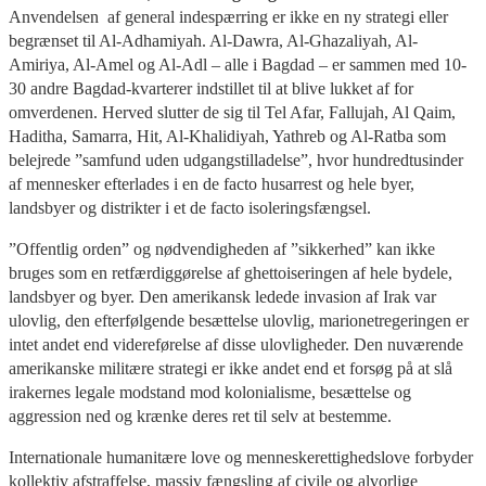
Anvendelsen af general indespærring er ikke en ny strategi eller
begrænset til Al-Adhamiyah. Al-Dawra, Al-Ghazaliyah, Al-
Amiriya, Al-Amel og Al-Adl – alle i Bagdad – er sammen med 10-
30 andre Bagdad-kvarterer indstillet til at blive lukket af for
omverdenen. Herved slutter de sig til Tel Afar, Fallujah, Al Qaim,
Haditha, Samarra, Hit, Al-Khalidiyah, Yathreb og Al-Ratba som
belejrede ”samfund uden udgangstilladelse”, hvor hundredtusinder
af mennesker efterlades i en de facto husarrest og hele byer,
landsbyer og distrikter i et de facto isoleringsfængsel.
”Offentlig orden” og nødvendigheden af ”sikkerhed” kan ikke
bruges som en retfærdiggørelse af ghettoiseringen af hele bydele,
landsbyer og byer. Den amerikansk ledede invasion af Irak var
ulovlig, den efterfølgende besættelse ulovlig, marionetregeringen er
intet andet end videreførelse af disse ulovligheder. Den nuværende
amerikanske militære strategi er ikke andet end et forsøg på at slå
irakernes legale modstand mod kolonialisme, besættelse og
aggression ned og krænke deres ret til selv at bestemme.
Internationale humanitære love og menneskerettighedslove forbyder
kollektiv afstraffelse, massiv fængsling af civile og alvorlige