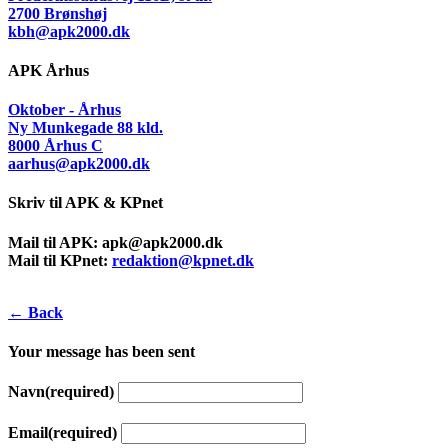
2700 Brønshøj
kbh@apk2000.dk
APK Århus
Oktober - Århus
Ny Munkegade 88 kld.
8000 Århus C
aarhus@apk2000.dk
Skriv til APK & KPnet
Mail til APK:
apk@apk2000.dk
Mail til KPnet:
redaktion@kpnet.dk
← Back
Your message has been sent
Navn
(required)
Email
(required)