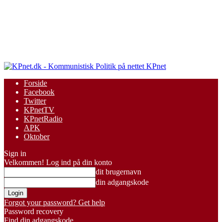
KPnet
Forside
Facebook
Twitter
KPnetTV
KPnetRadio
APK
Oktober
Sign in
Velkommen! Log ind på din konto
dit brugernavn
din adgangskode
Forgot your password? Get help
Password recovery
Find din adgangskode