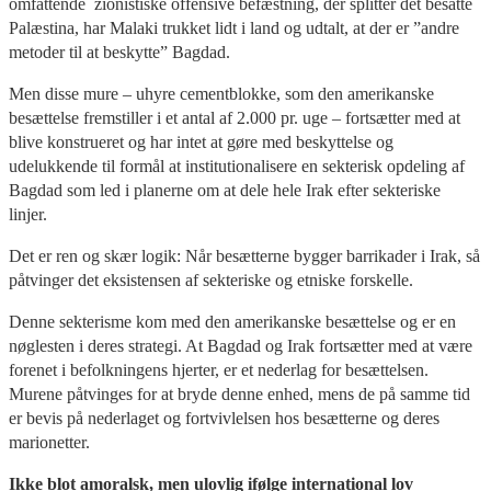
omfattende zionistiske offensive befæstning, der splitter det besatte
Palæstina, har Malaki trukket lidt i land og udtalt, at der er ”andre
metoder til at beskytte” Bagdad.
Men disse mure – uhyre cementblokke, som den amerikanske
besættelse fremstiller i et antal af 2.000 pr. uge – fortsætter med at
blive konstrueret og har intet at gøre med beskyttelse og
udelukkende til formål at institutionalisere en sekterisk opdeling af
Bagdad som led i planerne om at dele hele Irak efter sekteriske
linjer.
Det er ren og skær logik: Når besætterne bygger barrikader i Irak, så
påtvinger det eksistensen af sekteriske og etniske forskelle.
Denne sekterisme kom med den amerikanske besættelse og er en
nøglesten i deres strategi. At Bagdad og Irak fortsætter med at være
forenet i befolkningens hjerter, er et nederlag for besættelsen.
Murene påtvinges for at bryde denne enhed, mens de på samme tid
er bevis på nederlaget og fortvivlelsen hos besætterne og deres
marionetter.
Ikke blot amoralsk, men ulovlig ifølge international lov