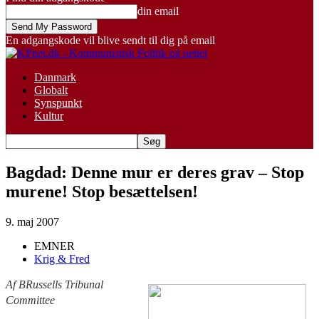
din email
En adgangskode vil blive sendt til dig på email
Danmark
Globalt
Synspunkt
Kultur
Bagdad: Denne mur er deres grav – Stop
murene! Stop besættelsen!
9. maj 2007
EMNER
Krig & Fred
Af BRussells Tribunal
Committee