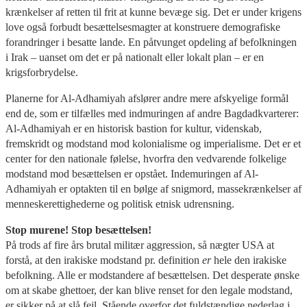
krænkelser af retten til frit at kunne bevæge sig. Det er under krigens
love også forbudt besættelsesmagter at konstruere demografiske
forandringer i besatte lande. En påtvunget opdeling af befolkningen
i Irak – uanset om det er på nationalt eller lokalt plan – er en
krigsforbrydelse.
Planerne for Al-Adhamiyah afslører andre mere afskyelige formål
end de, som er tilfælles med indmuringen af andre Bagdadkvarterer:
Al-Adhamiyah er en historisk bastion for kultur, videnskab,
fremskridt og modstand mod kolonialisme og imperialisme. Det er et
center for den nationale følelse, hvorfra den vedvarende folkelige
modstand mod besættelsen er opstået. Indemuringen af Al-
Adhamiyah er optakten til en bølge af snigmord, massekrænkelser af
menneskerettighederne og politisk etnisk udrensning.
Stop murene!
Stop besættelsen
!
På trods af fire års brutal militær aggression, så nægter USA at
forstå, at den irakiske modstand pr. definition
er
hele den irakiske
befolkning. Alle er modstandere af besættelsen. Det desperate ønske
om at skabe ghettoer, der kan blive renset for den legale modstand,
er sikker på at slå fejl. Stående overfor det fuldstændige nederlag i