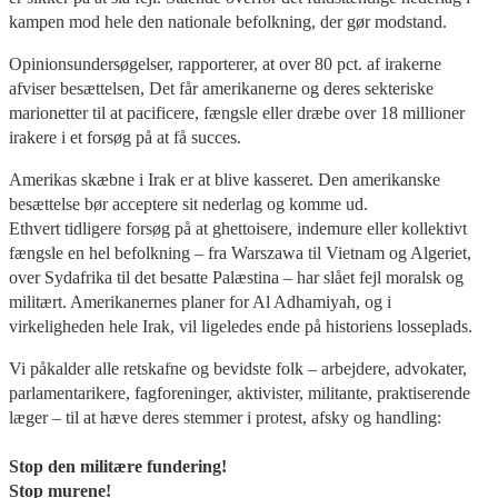
kampen mod hele den nationale befolkning, der gør modstand.
Opinionsundersøgelser, rapporterer, at over 80 pct. af irakerne
afviser besættelsen, Det får amerikanerne og deres sekteriske
marionetter til at pacificere, fængsle eller dræbe over 18 millioner
irakere i et forsøg på at få succes.
Amerikas skæbne i Irak er at blive kasseret. Den amerikanske
besættelse bør acceptere sit nederlag og komme ud.
Ethvert tidligere forsøg på at ghettoisere, indemure eller kollektivt
fængsle en hel befolkning – fra Warszawa til Vietnam og Algeriet,
over Sydafrika til det besatte Palæstina – har slået fejl moralsk og
militært. Amerikanernes planer for Al Adhamiyah, og i
virkeligheden hele Irak, vil ligeledes ende på historiens losseplads.
Vi påkalder alle retskafne og bevidste folk – arbejdere, advokater,
parlamentarikere, fagforeninger, aktivister, militante, praktiserende
læger – til at hæve deres stemmer i protest, afsky og handling:
Stop den militære fundering!
Stop murene!