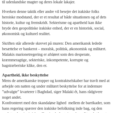
til udenlandske magter og deres lokale lakajer.
Hverken denne taktik eller andre vil besejre det irakiske folks
heroiske modstand, der er et resultat af både situationen og af dets
historie, kultur og fremskridt. Sekterisme og apartheid kan ikke
bryde den geopolitiske irakiske enhed, der er en historisk, social,
økonomisk og kulturel realitet.
Skriften står allerede skrevet på muren: Den amerikansk ledede
besættelse er bankerot – moralsk, politisk, økonomisk og militært.
Malakis marionetregering er afsløret som den desperate,
kræmmeragtige, sekteriske, inkompetente, korrupte og
bagstræberiske klike, den er.
Apartheid, ikke beskyttelse
Mens de amerikanske tropper og kontraktselskaber har travlt med at
arbejde om natten og under militært beskyttelse for at indemure
”udvalgte” kvarterer i Baghdad, siger Malaki ét, hans rådgivere
noget andet.
Konfronteret med den skandaløse lighed mellem de barrikader, som
hans regering spærrer den irakiske befolkning inde bag, og den