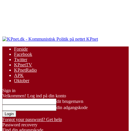
KPnet
Forside
Facebook
Twitter
KPnetTV
KPnetRadio
APK
Oktober
Sign in
Velkommen! Log ind på din konto
dit brugernavn
din adgangskode
Forgot your password? Get help
Password recovery
Find din adgangskode