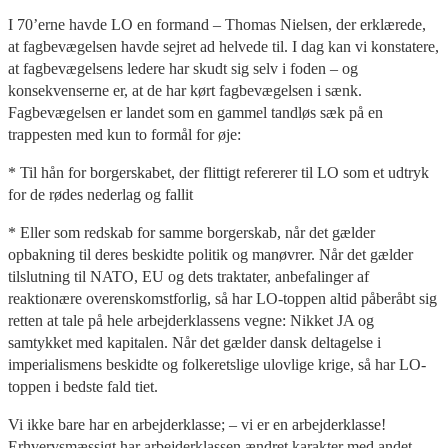
I 70’erne havde LO en formand – Thomas Nielsen, der erklærede,
at fagbevægelsen havde sejret ad helvede til. I dag kan vi konstatere,
at fagbevægelsens ledere har skudt sig selv i foden – og
konsekvenserne er, at de har kørt fagbevægelsen i sænk.
Fagbevægelsen er landet som en gammel tandløs sæk på en
trappesten med kun to formål for øje:
* Til hån for borgerskabet, der flittigt refererer til LO som et udtryk
for de rødes nederlag og fallit
* Eller som redskab for samme borgerskab, når det gælder
opbakning til deres beskidte politik og manøvrer. Når det gælder
tilslutning til NATO, EU og dets traktater, anbefalinger af
reaktionære overenskomstforlig, så har LO-toppen altid påberåbt sig
retten at tale på hele arbejderklassens vegne: Nikket JA og
samtykket med kapitalen. Når det gælder dansk deltagelse i
imperialismens beskidte og folkeretslige ulovlige krige, så har LO-
toppen i bedste fald tiet.
Vi ikke bare har en arbejderklasse; – vi er en arbejderklasse!
Erhvervsmæssigt har arbejderklassen ændret karakter med andet