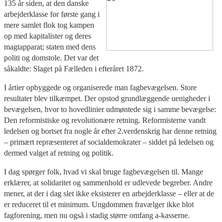
135 år siden, at den danske
arbejderklasse for første gang i
mere samlet flok tog kampen
op med kapitalister og deres
magtapparat; staten med dens
politi og domstole. Det var det
såkaldte: Slaget på Fælleden i efteråret 1872.
I årtier opbyggede og organiserede man fagbevægelsen. Store
resultater blev tilkæmpet. Der opstod grundlæggende uenigheder i
bevægelsen, hvor to hovedlinier udmøntede sig i samme bevægelse:
Den reformistiske og revolutionære retning. Reformisterne vandt
ledelsen og bortset fra nogle år efter 2.verdenskrig har denne retning
– primært repræsenteret af socialdemokrater – siddet på ledelsen og
dermed valget af retning og politik.
I dag spørger folk, hvad vi skal bruge fagbevægelsen til. Mange
erklærer, at solidaritet og sammenhold er udlevede begreber. Andre
mener, at der i dag slet ikke eksisterer en arbejderklasse – eller at de
er reduceret til et minimum. Ungdommen fravælger ikke blot
fagforening, men nu også i stadig større omfang a-kasserne.