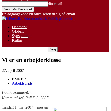
din email
En adgangskode vil blive sendt til dig på email
Danmark
Globalt
Synspunkt
Kultur
Vi er en arbejderklasse
27. april 2007
EMNER
Arbejdsplads
Faglig kommentar
Kommunistisk Politik 9, 2007
Tirsdag 1. maj 2007 – næsten