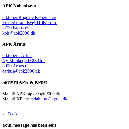
APK København
Oktober Bogcafé København
Frederikssundsvej 116B, st th.
2700 Brønshøj
kbh@apk2000.dk
APK Århus
Oktober - Århus
Ny Munkegade 88 kld.
8000 Århus C
aarhus@apk2000.dk
Skriv til APK & KPnet
Mail til APK:
apk@apk2000.dk
Mail til KPnet:
redaktion@kpnet.dk
← Back
Your message has been sent