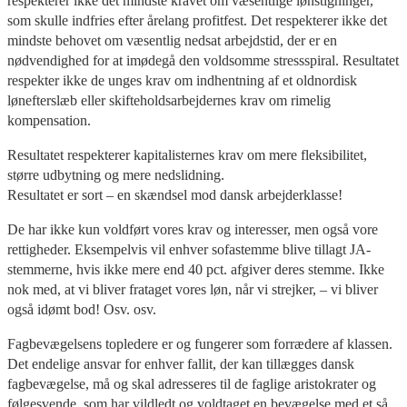
respekterer ikke det mindste kravet om væsentlige lønstigninger,
som skulle indfries efter årelang profitfest. Det respekterer ikke det
mindste behovet om væsentlig nedsat arbejdstid, der er en
nødvendighed for at imødegå den voldsomme stressspiral. Resultatet
respekter ikke de unges krav om indhentning af et oldnordisk
lønefterslæb eller skifteholdsarbejdernes krav om rimelig
kompensation.
Resultatet respekterer kapitalisternes krav om mere fleksibilitet,
større udbytning og mere nedslidning.
Resultatet er sort – en skændsel mod dansk arbejderklasse!
De har ikke kun voldført vores krav og interesser, men også vore
rettigheder. Eksempelvis vil enhver sofastemme blive tillagt JA-
stemmerne, hvis ikke mere end 40 pct. afgiver deres stemme. Ikke
nok med, at vi bliver frataget vores løn, når vi strejker, – vi bliver
også idømt bod! Osv. osv.
Fagbevægelsens topledere er og fungerer som forrædere af klassen.
Det endelige ansvar for enhver fallit, der kan tillægges dansk
fagbevægelse, må og skal adresseres til de faglige aristokrater og
følgesvende, som har vildledt og voldtaget en bevægelse med et så