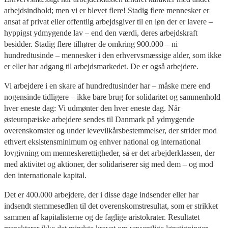
arbejdsindhold; men vi er blevet flere! Stadig flere mennesker er
ansat af privat eller offentlig arbejdsgiver til en løn der er lavere –
hyppigst ydmygende lav – end den værdi, deres arbejdskraft
besidder. Stadig flere tilhører de omkring 900.000 – ni
hundredtusinde – mennesker i den erhvervsmæssige alder, som ikke
er eller har adgang til arbejdsmarkedet. De er også arbejdere.
Vi arbejdere i en skare af hundredtusinder har – måske mere end
nogensinde tidligere – ikke bare brug for solidaritet og sammenhold
hver eneste dag: Vi udmønter den hver eneste dag. Når
østeuropæiske arbejdere sendes til Danmark på ydmygende
overenskomster og under levevilkårsbestemmelser, der strider mod
ethvert eksistensminimum og enhver national og international
lovgivning om menneskerettigheder, så er det arbejderklassen, der
med aktivitet og aktioner, der solidariserer sig med dem – og mod
den internationale kapital.
Det er 400.000 arbejdere, der i disse dage indsender eller har
indsendt stemmesedlen til det overenskomstresultat, som er strikket
sammen af kapitalisterne og de faglige aristokrater. Resultatet