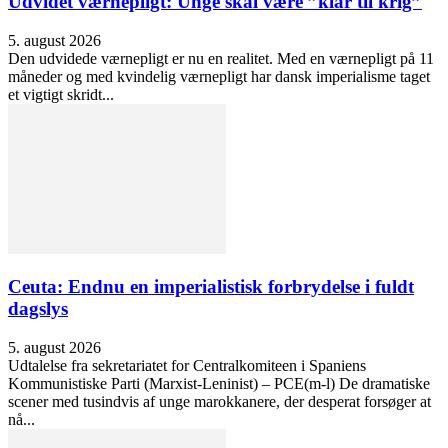
Udvidet værnepligt: Unge skal være ”klar til krig”
5. august 2026
Den udvidede værnepligt er nu en realitet. Med en værnepligt på 11
måneder og med kvindelig værnepligt har dansk imperialisme taget
et vigtigt skridt...
Ceuta: Endnu en imperialistisk forbrydelse i fuldt
dagslys
5. august 2026
Udtalelse fra sekretariatet for Centralkomiteen i Spaniens
Kommunistiske Parti (Marxist-Leninist) – PCE(m-l) De dramatiske
scener med tusindvis af unge marokkanere, der desperat forsøger at
nå...