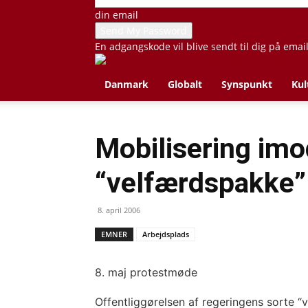
din email
En adgangskode vil blive sendt til dig på emai
Danmark
Globalt
Synspunkt
Kul
Mobilisering imo
“velfærdspakke”
8. april 2006
EMNER
Arbejdsplads
8. maj protestmøde
Offentliggørelsen af regeringens sorte “