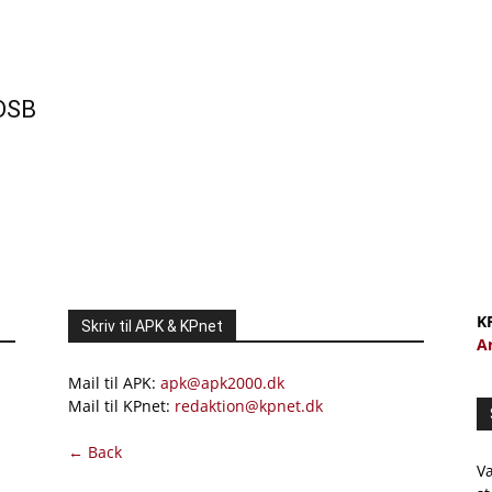
 DSB
K
Skriv til APK & KPnet
A
Mail til APK:
apk@apk2000.dk
Mail til KPnet:
redaktion@kpnet.dk
← Back
Væ