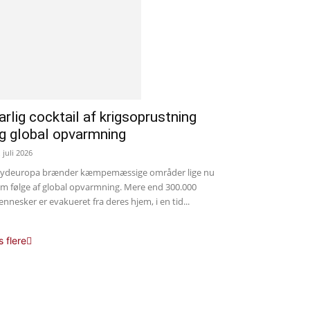
arlig cocktail af krigsoprustning
g global opvarmning
. juli 2026
Sydeuropa brænder kæmpemæssige områder lige nu
m følge af global opvarmning. Mere end 300.000
nnesker er evakueret fra deres hjem, i en tid...
s flere