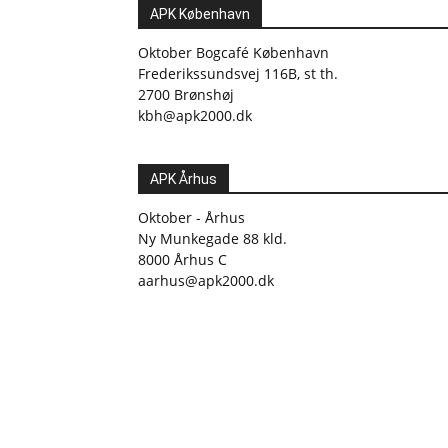
APK København
Oktober Bogcafé København
Frederikssundsvej 116B, st th.
2700 Brønshøj
kbh@apk2000.dk
APK Århus
Oktober - Århus
Ny Munkegade 88 kld.
8000 Århus C
aarhus@apk2000.dk