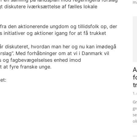
ma
ligt diskutere iværksættelse af fælles lokale
fra den aktionerende ungdom og tillidsfolk op, der
initiativer og aktioner igang for at få trukket
år diskuteret, hvordan man her og nu kan imødegå
rslag”. Med forhåbninger om at vi i Danmark vil
ms og fagbevægelselses enhed imod
t at fyre franske unge.
A
f
et:
t
1.
Gr
gr
se
ol