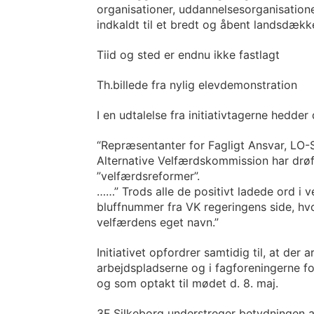
organisationer, uddannelsesorganisation
indkaldt til et bredt og åbent landsdæ
Tiid og sted er endnu ikke fastlagt
Th.billede fra nylig elevdemonstration
I en udtalelse fra initiativtagerne hedder d
“Repræsentanter for Fagligt Ansvar, LO
Alternative Velfærdskommission har drøft
”velfærdsreformer”.
……” Trods alle de positivt ladede ord i v
bluffnummer fra VK regeringens side, hv
velfærdens eget navn.”
Initiativet opfordrer samtidig til, at de
arbejdspladserne og i fagforeningerne fo
og som optakt til mødet d. 8. maj.
3F Silkeborg understreger betydningen a