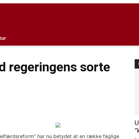
l
tur
d regeringens sorte
U
”
velfærdsreform” har nu betydet at en række faglige
5.