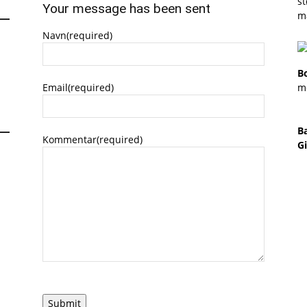
st
Your message has been sent
m
Navn
(required)
B
Email
(required)
m
B
Kommentar
(required)
Gi
Submit