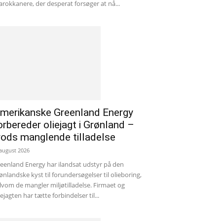
rokkanere, der desperat forsøger at nå...
merikanske Greenland Energy
orbereder oliejagt i Grønland –
rods manglende tilladelse
 august 2026
eenland Energy har ilandsat udstyr på den
ønlandske kyst til forundersøgelser til olieboring,
lvom de mangler miljøtilladelse. Firmaet og
iejagten har tætte forbindelser til...