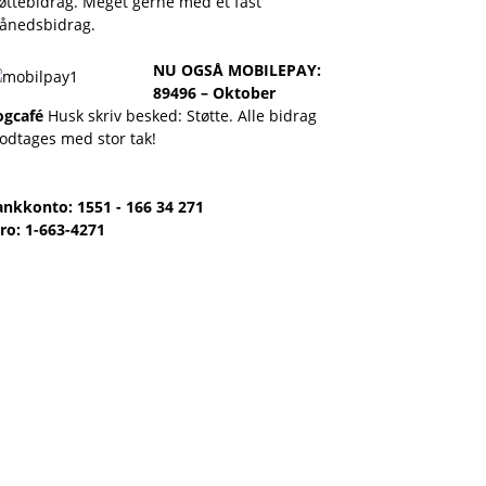
øttebidrag. Meget gerne med et fast
ånedsbidrag.
NU OGSÅ MOBILEPAY:
89496 – Oktober
ogcafé
Husk skriv besked: Støtte. Alle bidrag
odtages med stor tak!
ankkonto: 1551 - 166 34 271
ro: 1-663-4271