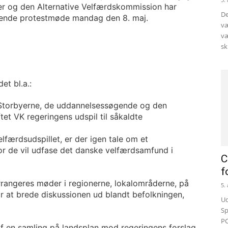
er og den Alternative Velfærdskommission har
De
kkende protestmøde mandag den 8. maj.
væ
væ
sk
et bl.a.:
-Storbyerne, de uddannelsessøgende og den
et VK regeringens udspil til såkaldte
elfærdsudspillet, er der igen tale om et
or de vil udfase det danske velfærdsamfund i
C
f
r arrangeres møder i regionerne, lokalområderne, på
5.
r at brede diskussionen ud blandt befolkningen,
Ud
Sp
PC
f en samling på landsplan mod regeringens forslag