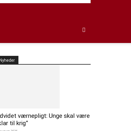
Nyheder
dvidet værnepligt: Unge skal være
klar til krig”
 august 2026