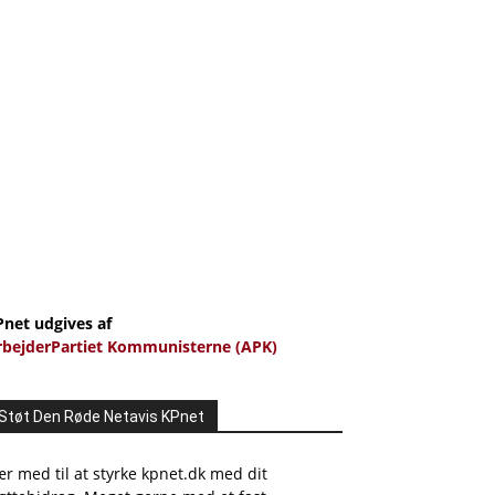
Pnet udgives af
rbejderPartiet Kommunisterne (APK)
Støt Den Røde Netavis KPnet
r med til at styrke kpnet.dk med dit