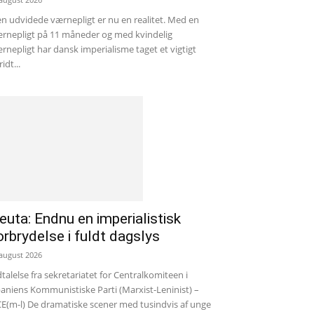
n udvidede værnepligt er nu en realitet. Med en
rnepligt på 11 måneder og med kvindelig
rnepligt har dansk imperialisme taget et vigtigt
ridt...
euta: Endnu en imperialistisk
orbrydelse i fuldt dagslys
 august 2026
talelse fra sekretariatet for Centralkomiteen i
aniens Kommunistiske Parti (Marxist-Leninist) –
E(m-l) De dramatiske scener med tusindvis af unge