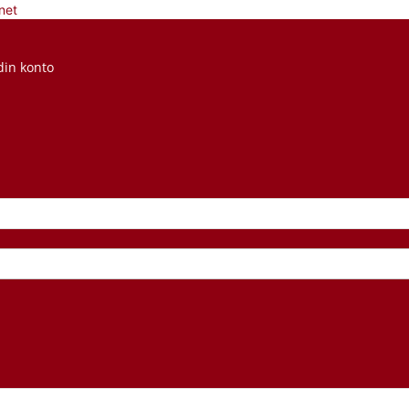
net
din konto