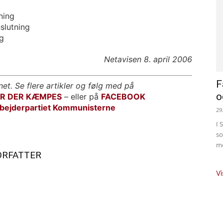
ning
slutning
g
Netavisen 8. april 2006
F
net. Se flere artikler og følg med på
o
OR DER KÆMPES
– eller på
FACEBOOK
bejderpartiet Kommunisterne
29
I 
so
me
ORFATTER
Vi