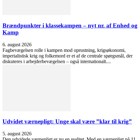
Brændpunkter i klassekampen – nyt nr. af Enhed og
Kamp
6. august 2026
Fagbevægelsen rolle i kampen mod oprustning, krigsøkonomi,
imperialistisk krig og folkemord er et af de centrale spørgsmål, der
diskuteres i arbejderbevægelsen – også internationalt....
Udvidet værnepligt: Unge skal være ”klar til krig”
5. august 2026
Den udvidede værnepligt er nu en realitet. Med en værnepligt på 11