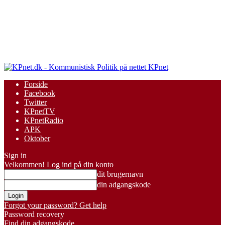
KPnet
Forside
Facebook
Twitter
KPnetTV
KPnetRadio
APK
Oktober
Sign in
Velkommen! Log ind på din konto
dit brugernavn
din adgangskode
Forgot your password? Get help
Password recovery
Find din adgangskode