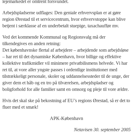
lejemarkedet er omtrent forsvundet.
Arbejdspladserne udflages: Den geniale erhvervsplan er at gøre
region Ørestad til et servicecentrum, hvor erhvervstoppe kan blive
betjent i særklasse af en underbetalt stuepige, taxachauffør mv.
Ved det kommende Kommunal og Regionsvalg må der
tilkendegives en anden retning:
Det københavnske flertal af arbejdere – arbejdende som arbejdsløse
– har ret til det dynamiske København, hvor billige og effektive
kollektive trafikmidler vil minimere privatbilismens helvede. Vi har
ret til, at vore aller yngste passes i ordentlige institutioner med
tilstrækkeligt personale, skoler og uddannelsessteder til de unge, der
giver dem et håb og en tro på tilværelsen, arbejdspladser og
boligforhold for alle familier samt en omsorg og pleje til vore ældre.
Hvis det skal ske på bekostning af EU’s regions Ørestad, så er det to
fluer med et smæk!
APK-København
Netavisen 30. september 2005