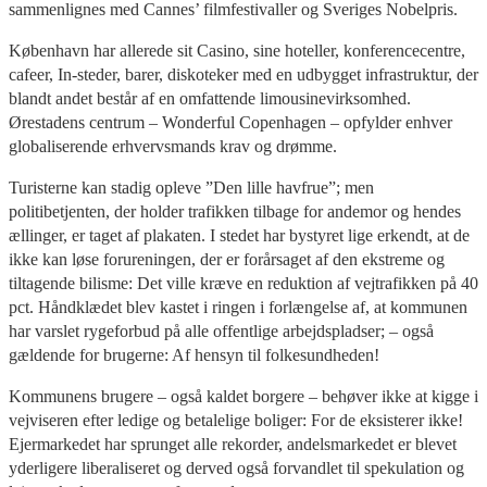
sammenlignes med Cannes’ filmfestivaller og Sveriges Nobelpris.
København har allerede sit Casino, sine hoteller, konferencecentre,
cafeer, In-steder, barer, diskoteker med en udbygget infrastruktur, der
blandt andet består af en omfattende limousinevirksomhed.
Ørestadens centrum – Wonderful Copenhagen – opfylder enhver
globaliserende erhvervsmands krav og drømme.
Turisterne kan stadig opleve ”Den lille havfrue”; men
politibetjenten, der holder trafikken tilbage for andemor og hendes
ællinger, er taget af plakaten. I stedet har bystyret lige erkendt, at de
ikke kan løse forureningen, der er forårsaget af den ekstreme og
tiltagende bilisme: Det ville kræve en reduktion af vejtrafikken på 40
pct. Håndklædet blev kastet i ringen i forlængelse af, at kommunen
har varslet rygeforbud på alle offentlige arbejdspladser; – også
gældende for brugerne: Af hensyn til folkesundheden!
Kommunens brugere – også kaldet borgere – behøver ikke at kigge i
vejviseren efter ledige og betalelige boliger: For de eksisterer ikke!
Ejermarkedet har sprunget alle rekorder, andelsmarkedet er blevet
yderligere liberaliseret og derved også forvandlet til spekulation og