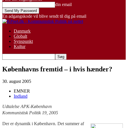
din email
En adgangskode vil blive sendt til dig på email
Danmark
Globalt
Synspunkt
Kultur
Københavns fremtid – i hvis hænder?
30. august 2005
EMNER
Indland
Udtalelse APK-København
Kommunistisk Politik 19, 2005
Der er dynamik i København. Det summer af