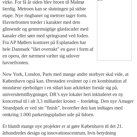
virke. For få år siden blev broen til Malmø
færdig. Metroen kan se slutningen på sidste
etape. Nye ringbaner og metroer tager form.
Havnefronten træder i karakter med dets
glinsende og gennemsigtige glasfacader med
kanaler eller søer med springvand ved foden.
Fra AP Møllers kontorer på Esplanaden har
hele Danmark ”fået overrakt” en gave i form af
en opera, der nærmest vælter sig udover
havnefronten.
New York, London, Paris med mange andre storbyer skal vide, at
København også kan. Ørestaden svulmer op i en kombination af
mondæne ejerboliger i en stilart kun arkitekter forstår sig på,
universitetstilbygninger, DR’s nye lokaler heri inkluderet en ny
koncertsal til i alt 3,3 milliarder kroner – foreløbig. Den nye Amager
Strandpark er ved sin ”finish”, hvorefter den kan indtages med
omkring 1.000 parkeringspladser ude på lidoen.
Et blandt mange nye projekter er at gøre København til det 21.
århundredes design og innovationscentrum, hvis betydning