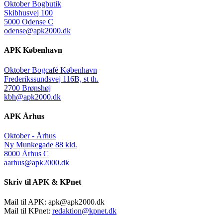
Oktober Bogbutik
Skibhusvej 100
5000 Odense C
odense@apk2000.dk
APK København
Oktober Bogcafé København
Frederikssundsvej 116B, st th.
2700 Brønshøj
kbh@apk2000.dk
APK Århus
Oktober - Århus
Ny Munkegade 88 kld.
8000 Århus C
aarhus@apk2000.dk
Skriv til APK & KPnet
Mail til APK:
apk@apk2000.dk
Mail til KPnet:
redaktion@kpnet.dk