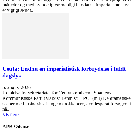
måneder og med kvindelig værnepligt har dansk imperialisme taget
et vigtigt skridt...
Ceuta: Endnu en imperialistisk forbrydelse i fuldt
dagslys
5. august 2026
Udtalelse fra sekretariatet for Centralkomiteen i Spaniens
Kommunistiske Parti (Marxist-Leninist) – PCE(m-l) De dramatiske
scener med tusindvis af unge marokkanere, der desperat forsøger at
nå...
Vis flere
APK Odense