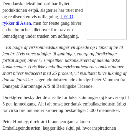
Den danske tekstilindustri har flyttet
produktionen østpå, slagterier har truet med
og realiseret en vis udflagning,
LEGO
rykker til Asien
, men for første gang bliver
en hel branche stillet over for krav om
lønnedgang under truslen om udflagning.
– En bølge af virksomhedslukninger vil speede op i løbet af tre til
fem år. Hvis vores udgifter til lønninger, energi og forsikringer
fortsat stiger, bliver vi simpelthen udkonkurreret af udenlandske
konkurrenter. Hvis ikke emballagevirksomhedernes omkostninger
snart bliver reduceret med 25 procent, vil resultatet blive lukning af
danske fabrikker
, siger administrerende direktør Peter Vammen fra
Danapak Kartonnage A/S til Berlingske Tidende.
Direktøren beskylder de ansatte for luksuslønninger og kræver op til
5 pct. lønnedgang. Alt i alt omsætter dansk emballageindustri årligt
for cirka fire milliarder kroner og beskæftiger 5.000 mennesker.
Peter Huntley, direktør i brancheorganisationen
Emballageindustrien, lægger ikke skjul på, hvor inspirationen