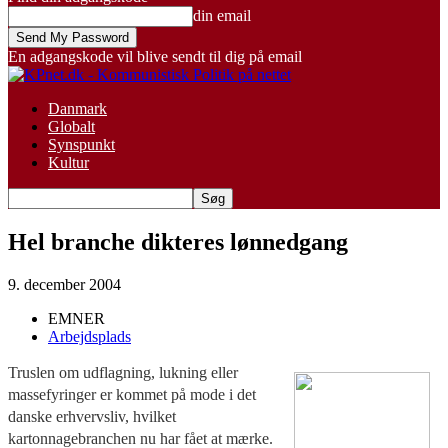
din email
En adgangskode vil blive sendt til dig på email
Danmark
Globalt
Synspunkt
Kultur
Hel branche dikteres lønnedgang
9. december 2004
EMNER
Arbejdsplads
Truslen om udflagning, lukning eller
massefyringer er kommet på mode i det
danske erhvervsliv, hvilket
kartonnagebranchen nu har fået at mærke.