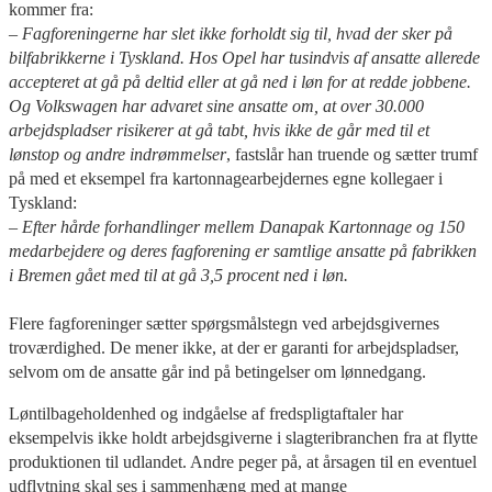
kommer fra:
– Fagforeningerne har slet ikke forholdt sig til, hvad der sker på
bilfabrikkerne i Tyskland. Hos Opel har tusindvis af ansatte allerede
accepteret at gå på deltid eller at gå ned i løn for at redde jobbene.
Og Volkswagen har advaret sine ansatte om, at over 30.000
arbejdspladser risikerer at gå tabt, hvis ikke de går med til et
lønstop og andre indrømmelser
, fastslår han truende og sætter trumf
på med et eksempel fra kartonnagearbejdernes egne kollegaer i
Tyskland:
– Efter hårde forhandlinger mellem Danapak Kartonnage og 150
medarbejdere og deres fagforening er samtlige ansatte på fabrikken
i Bremen gået med til at gå 3,5 procent ned i løn.
Flere fagforeninger sætter spørgsmålstegn ved arbejdsgivernes
troværdighed. De mener ikke, at der er garanti for arbejdspladser,
selvom om de ansatte går ind på betingelser om lønnedgang.
Løntilbageholdenhed og indgåelse af fredspligtaftaler har
eksempelvis ikke holdt arbejdsgiverne i slagteribranchen fra at flytte
produktionen til udlandet. Andre peger på, at årsagen til en eventuel
udflytning skal ses i sammenhæng med at mange