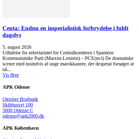
Ceuta: Endnu en imperialistisk forbrydelse i fuldt
dagslys
5. august 2026
Udtalelse fra sekretariatet for Centralkomiteen i Spaniens
Kommunistiske Parti (Marxist-Leninist) – PCE(m-l) De dramatiske
scener med tusindvis af unge marokkanere, der desperat forsøger at
nå...
Vis flere
APK Odense
Oktober Bogbutik
Skibhusvej 100
5000 Odense C
odense@apk2000.dk
APK København