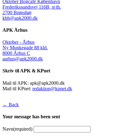
Oktober Bogcafé København
Frederikssundsvej 116B, st th.
2700 Brønshøj
kbh@apk2000.dk
APK Århus
Oktober - Århus
Ny Munkegade 88 kld.
8000 Århus C
aarhus@apk2000.dk
Skriv til APK & KPnet
Mail til APK:
apk@apk2000.dk
Mail til KPnet:
redaktion@kpnet.dk
← Back
Your message has been sent
Navn
(required)