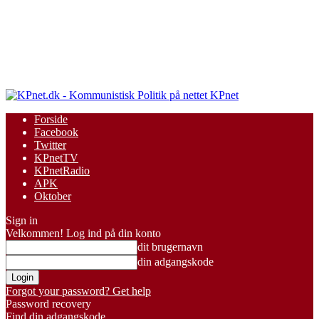
KPnet
Forside
Facebook
Twitter
KPnetTV
KPnetRadio
APK
Oktober
Sign in
Velkommen! Log ind på din konto
dit brugernavn
din adgangskode
Forgot your password? Get help
Password recovery
Find din adgangskode