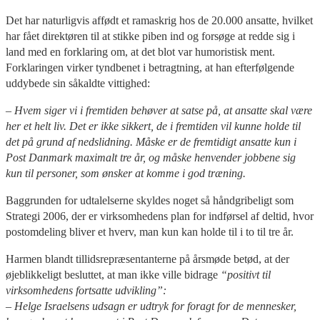
Det har naturligvis affødt et ramaskrig hos de 20.000 ansatte, hvilket
har fået direktøren til at stikke piben ind og forsøge at redde sig i
land med en forklaring om, at det blot var humoristisk ment.
Forklaringen virker tyndbenet i betragtning, at han efterfølgende
uddybede sin såkaldte vittighed:
– Hvem siger vi i fremtiden behøver at satse på, at ansatte skal være
her et helt liv. Det er ikke sikkert, de i fremtiden vil kunne holde til
det på grund af nedslidning. Måske er de fremtidigt ansatte kun i
Post Danmark maximalt tre år, og måske henvender jobbene sig
kun til personer, som ønsker at komme i god træning.
Baggrunden for udtalelserne skyldes noget så håndgribeligt som
Strategi 2006, der er virksomhedens plan for indførsel af deltid, hvor
postomdeling bliver et hverv, man kun kan holde til i to til tre år.
Harmen blandt tillidsrepræsentanterne på årsmøde betød, at der
øjeblikkeligt besluttet, at man ikke ville bidrage
“positivt til
virksomhedens fortsatte udvikling”:
– Helge Israelsens udsagn er udtryk for foragt for de mennesker,