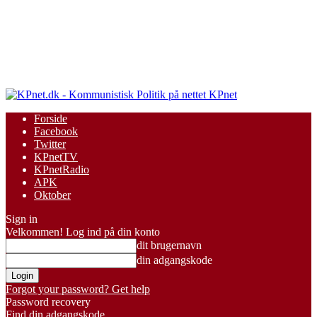
KPnet
Forside
Facebook
Twitter
KPnetTV
KPnetRadio
APK
Oktober
Sign in
Velkommen! Log ind på din konto
dit brugernavn
din adgangskode
Forgot your password? Get help
Password recovery
Find din adgangskode