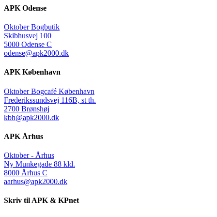
APK Odense
Oktober Bogbutik
Skibhusvej 100
5000 Odense C
odense@apk2000.dk
APK København
Oktober Bogcafé København
Frederikssundsvej 116B, st th.
2700 Brønshøj
kbh@apk2000.dk
APK Århus
Oktober - Århus
Ny Munkegade 88 kld.
8000 Århus C
aarhus@apk2000.dk
Skriv til APK & KPnet