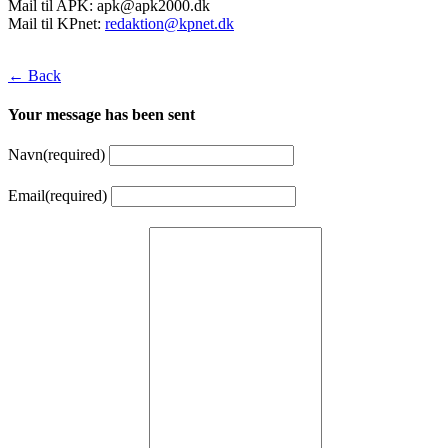
Mail til APK:
apk@apk2000.dk
Mail til KPnet:
redaktion@kpnet.dk
← Back
Your message has been sent
Navn
(required)
Email
(required)