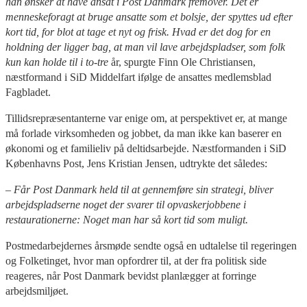
han ønsker at have ansat i Post Danmark fremover. Det er
menneskeforagt at bruge ansatte som et bolsje, der spyttes ud efter
kort tid, for blot at tage et nyt og frisk. Hvad er det dog for en
holdning der ligger bag, at man vil lave arbejdspladser, som folk
kun kan holde til i to-tre
år, spurgte Finn Ole Christiansen,
næstformand i SiD Middelfart ifølge de ansattes medlemsblad
Fagbladet.
Tillidsrepræsentanterne var enige om, at perspektivet er, at mange
må forlade virksomheden og jobbet, da man ikke kan baserer en
økonomi og et familieliv på deltidsarbejde. Næstformanden i SiD
Københavns Post, Jens Kristian Jensen, udtrykte det således:
– Får Post Danmark held til at gennemføre sin strategi, bliver
arbejdspladserne noget der svarer til opvaskerjobbene i
restaurationerne: Noget man har så kort tid som muligt.
Postmedarbejdernes årsmøde sendte også en udtalelse til regeringen
og Folketinget, hvor man opfordrer til, at der fra politisk side
reageres, når Post Danmark bevidst planlægger at forringe
arbejdsmiljøet.