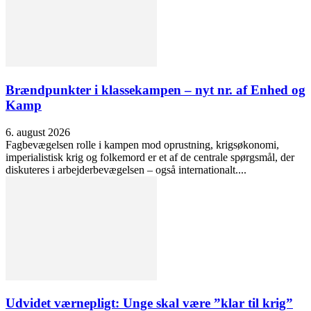
Brændpunkter i klassekampen – nyt nr. af Enhed og
Kamp
6. august 2026
Fagbevægelsen rolle i kampen mod oprustning, krigsøkonomi,
imperialistisk krig og folkemord er et af de centrale spørgsmål, der
diskuteres i arbejderbevægelsen – også internationalt....
Udvidet værnepligt: Unge skal være ”klar til krig”