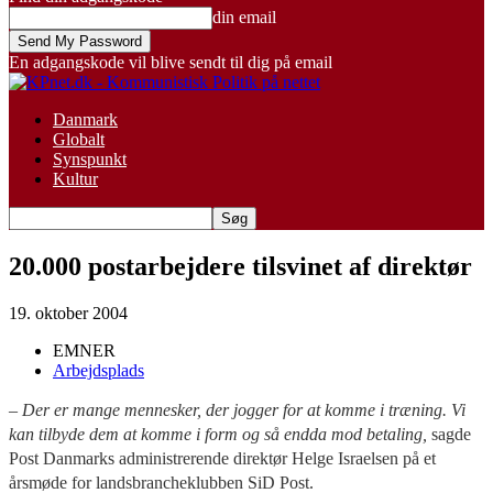
din email
En adgangskode vil blive sendt til dig på email
Danmark
Globalt
Synspunkt
Kultur
20.000 postarbejdere tilsvinet af direktør
19. oktober 2004
EMNER
Arbejdsplads
– Der er mange mennesker, der jogger for at komme i træning. Vi
kan tilbyde dem at komme i form og så endda mod betaling,
sagde
Post Danmarks administrerende direktør Helge Israelsen på et
årsmøde for landsbrancheklubben SiD Post.