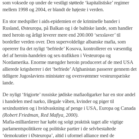
som voksede op under de vestligt støttede ‘kapitalistiske’ regimer
mellem 1998 og 2004, er blandt de højeste i verden.
En stor medspiller i aids-epidemien er de kriminelle bander i
Rusland, Østeuropa, på Balkan og i de baltiske lande, som handler
med heroin og årligt leverer mere end 200.000 ‘sexslaver’ til
bordeller verden over. Den supervoldelige albanske mafia, som
opererer fra det nyligt ‘befriede’ Kosova, kontrollerer en væsentlig
del af heroin-handelen og sex-trafikken i Vesteuropa og
Nordamerika. Enorme mængder heroin produceret af de med USA
allierede krigsherrer i det ‘befriede’ Afghanistan passerer gennem det
tidligere Jugoslaviens ministater og oversvømmer vesteuropæiske
lande.
De nyligt ‘frigjorte’ russiske jødiske mafiaoligarker har en stor andel
i handelen med narko, illegale våben, kvinder og piger til
sexindustrien og i hvidvaskning af penge i USA, Europa og Canada
(Robert Friedman, Red Mafiya, 2000)
.
Mafia-milliardærer har købt og solgt praktisk taget alle vigtige
parlamentspolitikere og politiske partier i de selvbestaltede
‘demokratier i Østeuropa’, altid i uformel alliance med de