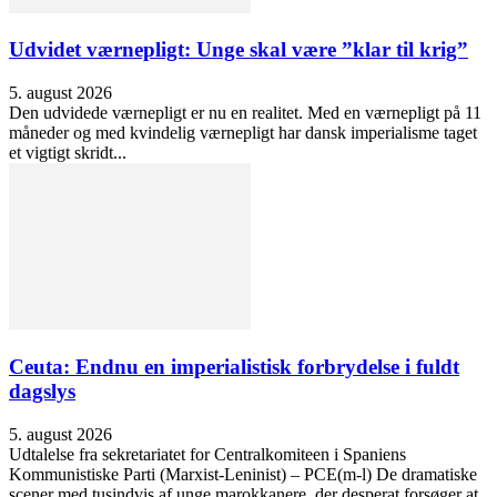
Udvidet værnepligt: Unge skal være ”klar til krig”
5. august 2026
Den udvidede værnepligt er nu en realitet. Med en værnepligt på 11
måneder og med kvindelig værnepligt har dansk imperialisme taget
et vigtigt skridt...
Ceuta: Endnu en imperialistisk forbrydelse i fuldt
dagslys
5. august 2026
Udtalelse fra sekretariatet for Centralkomiteen i Spaniens
Kommunistiske Parti (Marxist-Leninist) – PCE(m-l) De dramatiske
scener med tusindvis af unge marokkanere, der desperat forsøger at