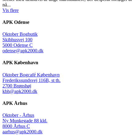
nå...
Vis flere
APK Odense
Oktober Bogbutik
Skibhusvej 100
5000 Odense C
odense@apk2000.dk
APK København
Oktober Bogcafé København
Frederikssundsvej 116B, st th.
2700 Brønshøj
kbh@apk2000.dk
APK Århus
Oktober - Århus
Ny Munkegade 88 kld.
8000 Århus C
aarhus@apk2000.dk