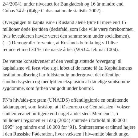
2/4/2004), under niveauet for Bangladesh og 16 år mindre end
Cubas 74 år (ifølge Cubas nationale statistik 2002).
Overgangen til kapitalisme i Rusland alene førte til mere end 15
millioner døde før tiden (dødsfald, som ikke ville være forekommet,
hvis levealderen havde været den samme som under socialismen).
(…) Demografer forventer, at Ruslands befolkning vil blive
reduceret med 30 % i de næste årtier (WSJ 4. februar 1004).
De værste konsekvenser af den vestligt støttede ‘overgang’ til
kapitalisme vil først vise sig i løbet af de næste få år. Kapitalismens
institutionalisering har fuldstændig undergravet det offentlige
sundhedssystem og medført en eksplosion af dødelige smitsomme
sygdomme, som førhen var godt under kontrol.
FN’s hiv/aids-program (UNAIDS) offentliggjorde en omfattende
faktarapport, som fastslog, at i Østeuropa og Centralasien “vokser
smitteniveauet hurtigere end noget andet sted. Mere end 1,5
millioner i regionen er i dag (2004) smittede i forhold til 30.000 i
1995” (og mindre end 10.000 før ’91). Smitteraterne er tilmed højere
i den Russiske Føderation, hvor væksten i hiv-smitte blandt unge,