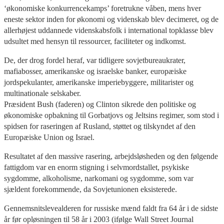
‘økonomiske konkurrencekamps’ foretrukne våben, mens hver
eneste sektor inden for økonomi og videnskab blev decimeret, og de
allerhøjest uddannede videnskabsfolk i international topklasse blev
udsultet med hensyn til ressourcer, faciliteter og indkomst.
De, der drog fordel heraf, var tidligere sovjetbureaukrater,
mafiabosser, amerikanske og israelske banker, europæiske
jordspekulanter, amerikanske imperiebyggere, militarister og
multinationale selskaber.
Præsident Bush (faderen) og Clinton sikrede den politiske og
økonomiske opbakning til Gorbatjovs og Jeltsins regimer, som stod i
spidsen for raseringen af Rusland, støttet og tilskyndet af den
Europæiske Union og Israel.
Resultatet af den massive rasering, arbejdsløsheden og den følgende
fattigdom var en enorm stigning i selvmordstallet, psykiske
sygdomme, alkoholisme, narkomani og sygdomme, som var
sjældent forekommende, da Sovjetunionen eksisterede.
Gennemsnitslevealderen for russiske mænd faldt fra 64 år i de sidste
år før opløsningen til 58 år i 2003 (ifølge Wall Street Journal