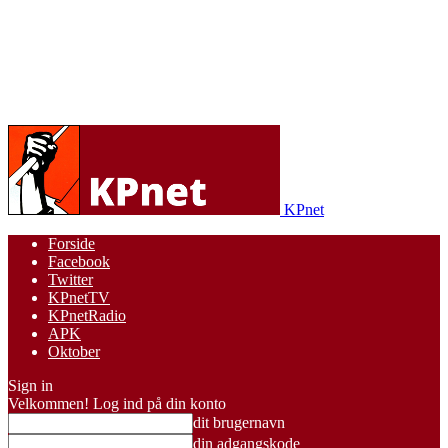
KPnet
Forside
Facebook
Twitter
KPnetTV
KPnetRadio
APK
Oktober
Sign in
Velkommen! Log ind på din konto
dit brugernavn
din adgangskode