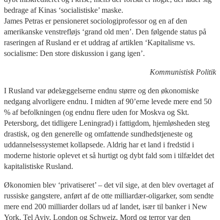
bedrage af Kinas ‘socialistiske’ maske.
James Petras er pensioneret sociologiprofessor og en af den
amerikanske venstrefløjs ‘grand old men’. Den følgende status på
raseringen af Rusland er et uddrag af artiklen ‘Kapitalisme vs.
socialisme: Den store diskussion i gang igen’.
Kommunistisk Politik
I Rusland var ødelæggelserne endnu større og den økonomiske
nedgang alvorligere endnu. I midten af 90’erne levede mere end 50
% af befolkningen (og endnu flere uden for Moskva og Skt.
Petersborg, det tidligere Leningrad) i fattigdom, hjemløsheden steg
drastisk, og den generelle og omfattende sundhedstjeneste og
uddannelsessystemet kollapsede. Aldrig har et land i fredstid i
moderne historie oplevet et så hurtigt og dybt fald som i tilfældet det
kapitalistiske Rusland.
Økonomien blev ‘privatiseret’ – det vil sige, at den blev overtaget af
russiske gangstere, anført af de otte milliardær-oligarker, som sendte
mere end 200 milliarder dollars ud af landet, især til banker i New
York, Tel Aviv, London og Schweiz. Mord og terror var den