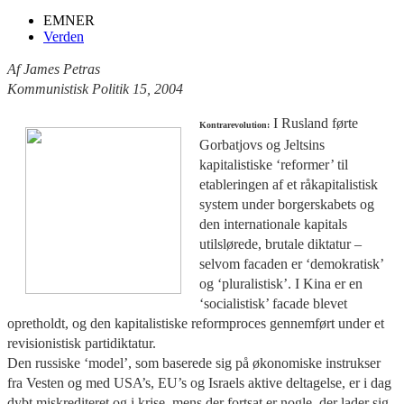
EMNER
Verden
Af James Petras
Kommunistisk Politik 15, 2004
I Rusland førte
Kontrarevolution:
Gorbatjovs og Jeltsins
kapitalistiske ‘reformer’ til
etableringen af et råkapitalistisk
system under borgerskabets og
den internationale kapitals
utilslørede, brutale diktatur –
selvom facaden er ‘demokratisk’
og ‘pluralistisk’. I Kina er en
‘socialistisk’ facade blevet
opretholdt, og den kapitalistiske reformproces gennemført under et
revisionistisk partidiktatur.
Den russiske ‘model’, som baserede sig på økonomiske instrukser
fra Vesten og med USA’s, EU’s og Israels aktive deltagelse, er i dag
dybt miskrediteret og i krise, mens der fortsat er nogle, der lader sig