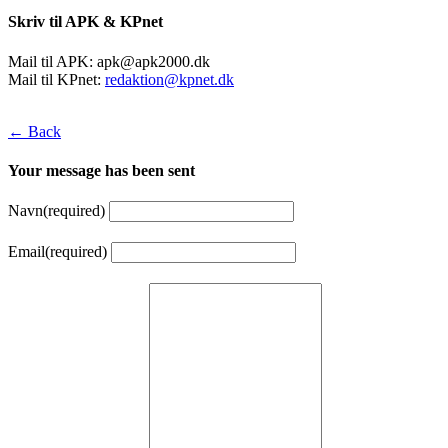
Skriv til APK & KPnet
Mail til APK:
apk@apk2000.dk
Mail til KPnet:
redaktion@kpnet.dk
← Back
Your message has been sent
Navn
(required)
Email
(required)