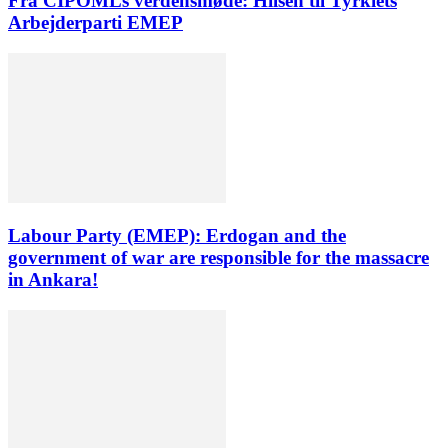
Fra CIPOMLs verdensmøde: Hilsen til Tyrkiets
Arbejderparti EMEP
Labour Party (EMEP): Erdogan and the
government of war are responsible for the massacre
in Ankara!