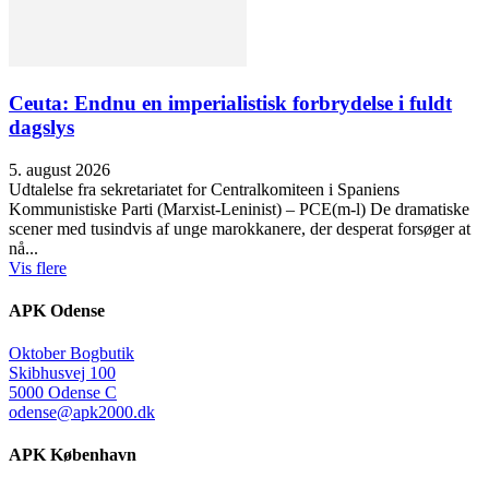
Ceuta: Endnu en imperialistisk forbrydelse i fuldt
dagslys
5. august 2026
Udtalelse fra sekretariatet for Centralkomiteen i Spaniens
Kommunistiske Parti (Marxist-Leninist) – PCE(m-l) De dramatiske
scener med tusindvis af unge marokkanere, der desperat forsøger at
nå...
Vis flere
APK Odense
Oktober Bogbutik
Skibhusvej 100
5000 Odense C
odense@apk2000.dk
APK København