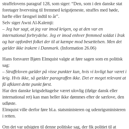
straffelovens paragraf 128, som siger: “Den, som i den danske stat
foretager hvervning til fremmed krigstjeneste, straffes med bøde,
hæfte eller fængsel indtil to år”.
Selv siger Awni Al-Kalemji:
– Jeg har sagt, at jeg var imod krigen, og at den var en
international forbrydelse. Jeg er imod enhver fremmed soldat i Irak
og har opfordret folket der til at kæmpe mod besættelsen. Men det
gælder ikke irakere i Danmark
. (Information 26.06)
Hans forsvarer Bjørn Elmquist valgte at føre sagen som en politisk
sag:
– Straffeloven gælder på visse punkter kun, hvis vi lovligt har været i
krig. Hvis ikke, så gælder paragraffen ikke. Det er meget relevant at
få afklaret dette punkt først.
Har den danske krigsdeltagelse været ulovlig (ifølge dansk eller
international ret) kan man heller ikke dømmes efter de særlove, den
udløste.
Elmquist ville derfor føre bl.a. statsministeren og udenrigsministeren
i retten.
Om det var udsigten til denne politiske sag, der fik politiet til at