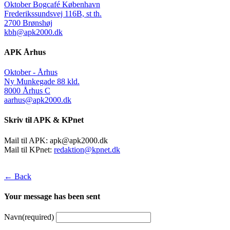
Oktober Bogcafé København
Frederikssundsvej 116B, st th.
2700 Brønshøj
kbh@apk2000.dk
APK Århus
Oktober - Århus
Ny Munkegade 88 kld.
8000 Århus C
aarhus@apk2000.dk
Skriv til APK & KPnet
Mail til APK:
apk@apk2000.dk
Mail til KPnet:
redaktion@kpnet.dk
← Back
Your message has been sent
Navn
(required)