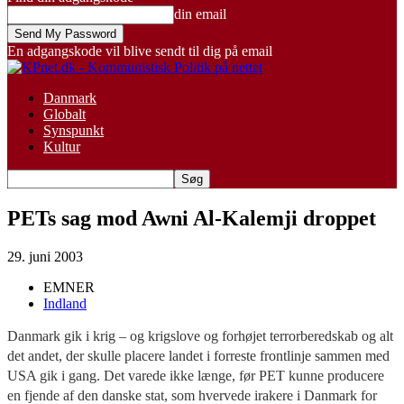
din email
En adgangskode vil blive sendt til dig på email
Danmark
Globalt
Synspunkt
Kultur
PETs sag mod Awni Al-Kalemji droppet
29. juni 2003
EMNER
Indland
Danmark gik i krig – og krigslove og forhøjet terrorberedskab og alt
det andet, der skulle placere landet i forreste frontlinje sammen med
USA gik i gang. Det varede ikke længe, før PET kunne producere
en fjende af den danske stat, som hvervede irakere i Danmark for