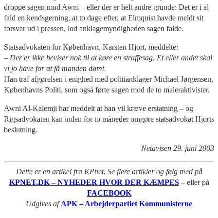
droppe sagen mod Awni – eller der er helt andre grunde: Det er i al
fald en kendsgerning, at to dage efter, at Elmquist havde meldt sit
forsvar ud i pressen, lod anklagemyndigheden sagen falde.
Statsadvokaten for København, Karsten Hjort, meddelte:
– Der er ikke beviser nok til at køre en straffesag. Et eller andet skal
vi jo have for at få manden dømt.
Han traf afgørelsen i enighed med politianklager Michael Jørgensen,
Københavns Politi, som også førte sagen mod de to maleraktivister.
Awni Al-Kalemji har meddelt at han vil kræve erstatning – og
Rigsadvokaten kan inden for to måneder omgøre statsadvokat Hjorts
beslutning.
Netavisen 29. juni 2003
Dette er en artikel fra KPnet. Se flere artikler og følg med på
KPNET.DK – NYHEDER HVOR DER KÆMPES
– eller på
FACEBOOK
Udgives af
APK – Arbejderpartiet Kommunisterne