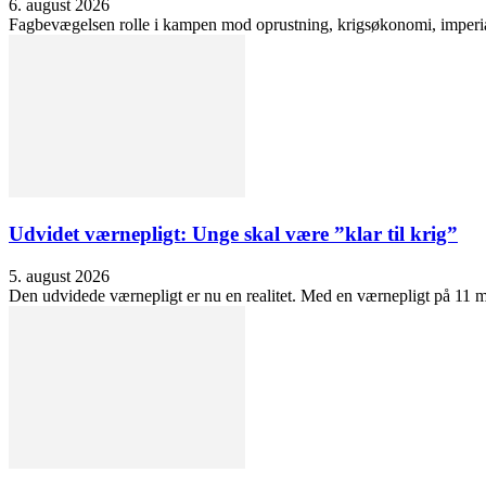
6. august 2026
Fagbevægelsen rolle i kampen mod oprustning, krigsøkonomi, imperialis
Udvidet værnepligt: Unge skal være ”klar til krig”
5. august 2026
Den udvidede værnepligt er nu en realitet. Med en værnepligt på 11 må