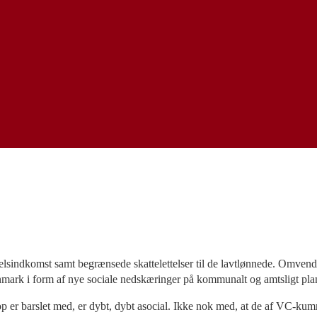
ørselsindkomst samt begrænsede skattelettelser til de lavtlønnede. Omven
danmark i form af nye sociale nedskæringer på kommunalt og amtsligt pla
er barslet med, er dybt, dybt asocial. Ikke nok med, at de af VC-kumm