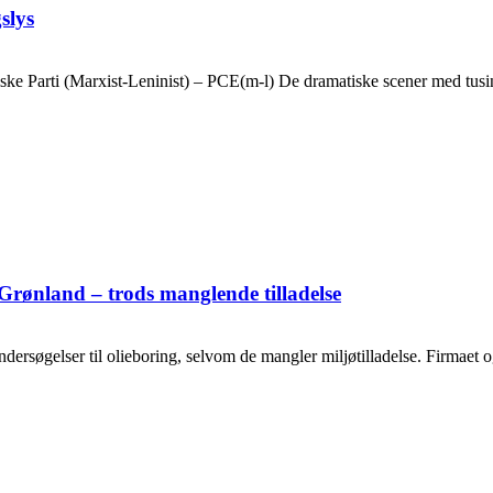
slys
ske Parti (Marxist-Leninist) – PCE(m-l) De dramatiske scener med tusin
Grønland – trods manglende tilladelse
ersøgelser til olieboring, selvom de mangler miljøtilladelse. Firmaet og o