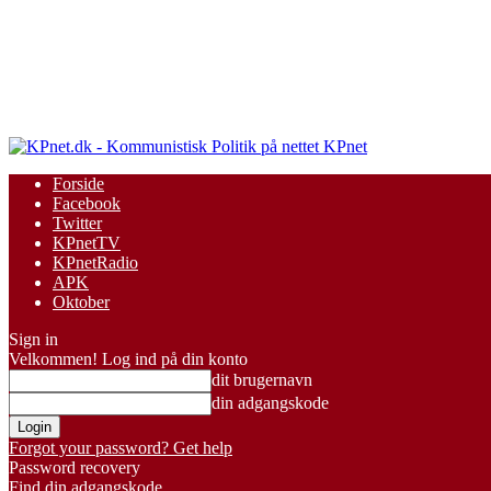
KPnet
Forside
Facebook
Twitter
KPnetTV
KPnetRadio
APK
Oktober
Sign in
Velkommen! Log ind på din konto
dit brugernavn
din adgangskode
Forgot your password? Get help
Password recovery
Find din adgangskode