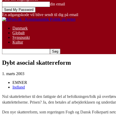
din email
En adgangskode vil blive sendt til dig på email
Danmark
Globalt
Synspunkt
Kultur
Dybt asocial skattereform
1. marts 2003
EMNER
Indland
Nul skattelettelser til den fattigste del af befolkningen/folk på overf
skattelettelserne. Prisen? Ja, den betales af arbejderklasen og under
Den nye skattereform, som regeringen Fogh og Dansk Folkeparti netop 