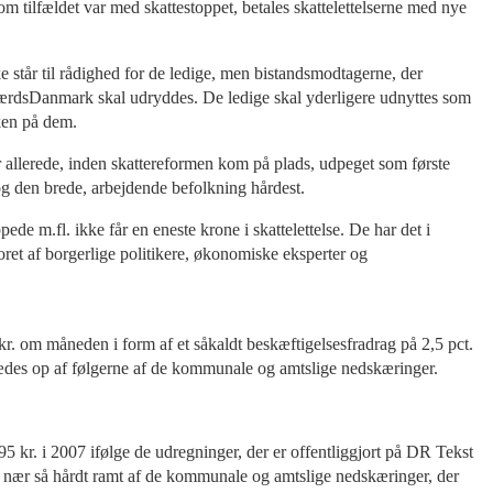
om tilfældet var med skattestoppet, betales skattelettelserne med nye
e står til rådighed for de ledige, men bistandsmodtagerne, der
velfærdsDanmark skal udryddes. De ledige skal yderligere udnyttes som
kken på dem.
 allerede, inden skattereformen kom på plads, udpeget som første
 den brede, arbejdende befolkning hårdest.
e m.fl. ikke får en eneste krone i skattelettelse. De har det i
ekoret af borgerlige politikere, økonomiske eksperter og
r. om måneden i form af et såkaldt beskæftigelsesfradrag på 2,5 pct.
d ædes op af følgerne af de kommunale og amtslige nedskæringer.
5 kr. i 2007 ifølge de udregninger, der er offentliggjort på DR Tekst
e nær så hårdt ramt af de kommunale og amtslige nedskæringer, der