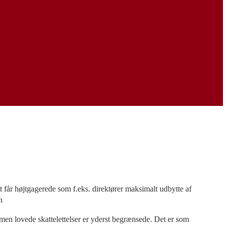
dt får højtgagerede som f.eks. direktører maksimalt udbytte af
n
en lovede skattelettelser er yderst begrænsede. Det er som