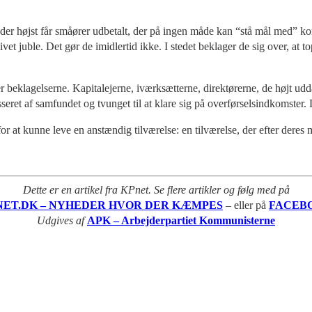
, der højst får småører udbetalt, der på ingen måde kan “stå mål med” ko
et juble. Det gør de imidlertid ikke. I stedet beklager de sig over, at 
yder beklagelserne. Kapitalejerne, iværksætterne, direktørerne, de højt u
ret af samfundet og tvunget til at klare sig på overførselsindkomster.
r at kunne leve en anstændig tilværelse: en tilværelse, der efter deres 
Dette er en artikel fra KPnet. Se flere artikler og følg med på
NET.DK – NYHEDER HVOR DER KÆMPES
– eller på
FACEB
Udgives af
APK – Arbejderpartiet Kommunisterne