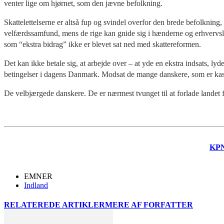
venter lige om hjørnet, som den jævne befolkning.
Skattelettelserne er altså fup og svindel overfor den brede befolkning
velfærdssamfund, mens de rige kan gnide sig i hænderne og erhvervsliv
som “ekstra bidrag” ikke er blevet sat ned med skattereformen.
Det kan ikke betale sig, at arbejde over – at yde en ekstra indsats, l
betingelser i dagens Danmark. Modsat de mange danskere, som er kasse
De velbjærgede danskere. De er nærmest tvunget til at forlade landet fo
KP
EMNER
Indland
RELATEREDE ARTIKLER
MERE AF FORFATTER