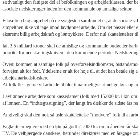
sædvanligt den fattigste del af befolkningen og arbejderklassen, der be
asociale nedskæringer indenfor den kommunale og amtslige sektor.
Filosofien bag angrebet på de svageste i samfundet er, at de sociale y
simpelthen ikke vil tage imod lavtlønnet arbejde. Om det passer eller 
ekstremt billig arbejdskraft og løntrykkere. Derfor nul skattelettelser t
Ialt 3,5 milliard kroner skal de amtslige og kommunale budgetter bar
prioritet for nedskæringskniven i den kommende periode. Nedskæring
Oveni kommer, at samtlige folk på overførselsindkomster, bistandsmodta
forvejen alt for fedt. Ydelserne er alt for høje til, at det kan betale s
arbejdsmarkedsforskere.
At folk flest gerne vil arbejde til blot tilnærmeligvis rimelige løn- og 
Lavtlønnede arbejdere som kassedamer (folk med 15.000 kr. i løn om m
af lønnen. En “indtægtsstigning”, der langt fra dækker de sidste års 
Angiveligt skal den nok så usle skattelettelse “motivere” folk til at arb
Faglærte arbejdere med en løn på godt 21.000 kr. om måneden får skatte
TV. De velbjærgede danskere, herunder direktører med en årsgage omkr