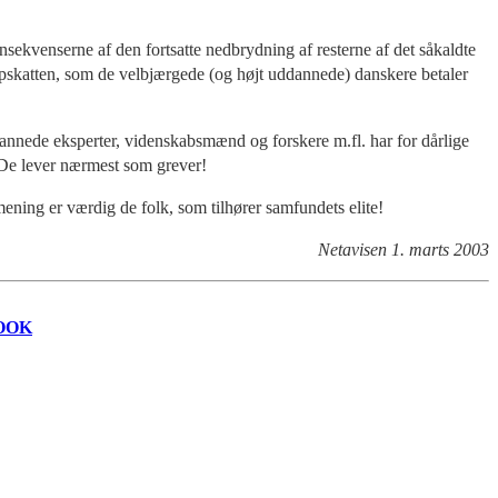
nsekvenserne af den fortsatte nedbrydning af resterne af det såkaldte
topskatten, som de velbjærgede (og højt uddannede) danskere betaler
ddannede eksperter, videnskabsmænd og forskere m.fl. har for dårlige
 De lever nærmest som grever!
mening er værdig de folk, som tilhører samfundets elite!
Netavisen 1. marts 2003
OOK