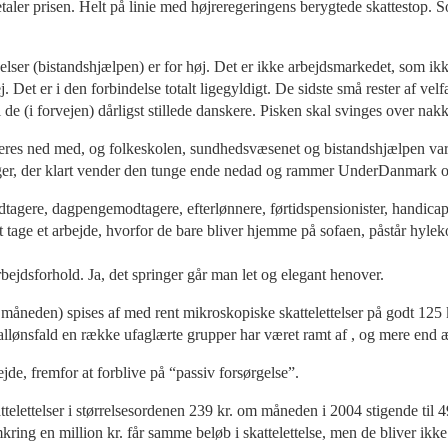
taler prisen. Helt på linie med højreregeringens berygtede skattestop. S
delser (bistandshjælpen) er for høj. Det er ikke arbejdsmarkedet, som ikk
ej. Det er i den forbindelse totalt ligegyldigt. De sidste små rester af 
il de (i forvejen) dårligst stillede danskere. Pisken skal svinges over na
beres ned med, og folkeskolen, sundhedsvæsenet og bistandshjælpen var
er, der klart vender den tunge ende nedad og rammer UnderDanmark og
gere, dagpengemodtagere, efterlønnere, førtidspensionister, handicapped
ig at tage et arbejde, hvorfor de bare bliver hjemme på sofaen, påstår hyl
arbejdsforhold. Ja, det springer går man let og elegant henover.
åneden) spises af med rent mikroskopiske skattelettelser på godt 125 k
reallønsfald en række ufaglærte grupper har været ramt af , og mere en
ejde, fremfor at forblive på “passiv forsørgelse”.
lettelser i størrelsesordenen 239 kr. om måneden i 2004 stigende til 49
ing en million kr. får samme beløb i skattelettelse, men de bliver ikk