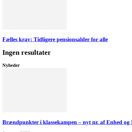
Fælles krav: Tidligere pensionsalder for alle
Ingen resultater
Nyheder
Brændpunkter i klassekampen – nyt nr. af Enhed o