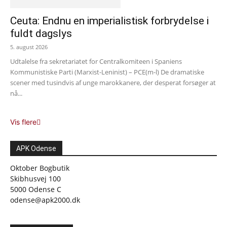
Ceuta: Endnu en imperialistisk forbrydelse i
fuldt dagslys
5. august 2026
Udtalelse fra sekretariatet for Centralkomiteen i Spaniens
Kommunistiske Parti (Marxist-Leninist) – PCE(m-l) De dramatiske
scener med tusindvis af unge marokkanere, der desperat forsøger at
nå...
Vis flere
APK Odense
Oktober Bogbutik
Skibhusvej 100
5000 Odense C
odense@apk2000.dk