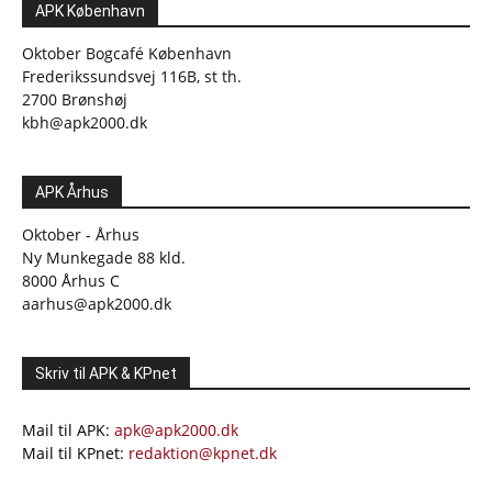
APK København
Oktober Bogcafé København
Frederikssundsvej 116B, st th.
2700 Brønshøj
kbh@apk2000.dk
APK Århus
Oktober - Århus
Ny Munkegade 88 kld.
8000 Århus C
aarhus@apk2000.dk
Skriv til APK & KPnet
Mail til APK:
apk@apk2000.dk
Mail til KPnet:
redaktion@kpnet.dk