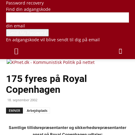
Password recovery
Find din adgangskode
din email
En adgangskode vil blive sendt til dig på email
175 fyres på Royal
Copenhagen
18. september 2002
EMNER
Arbejdsplads
Samtlige tillidsrepræsentanter og sikkerhedsrepræsentanter
ansat på Royal Copenhagen udtaler: