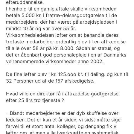
efteruddannelse.
I henhold til en gamle aftale skulle virksomheden
betale 5.000 kr. i fratræ-delsesgodtgørelse til de
medarbejdere, der har været på arbejdspladsen i
mindst 10 år og var over 55 år.
Virksomhedsledelsen løfter om at behandle deres
trofaste medarbejder ordentlig blev til en aftrædelse
til alle over 58 år på kr. 8.000. Sådan er status, og
det er åbenbart god personalepleje i en af Danmarks
velrenommerede virksomheder anno 2002.
De fine løfter blev i kr. 125.ooo kr. til deling. og kun til
32 Personer ud af de 157 afskedigelse.
Hvad ville en direktør få i aftrædelse godtgørelse
efter 25 års tro tjeneste ?
– Blandt medarbejderne er der dyb skuffelse over
ledelsen. Det er kun et år siden, vi sidst måtte sige
farvel til et stort antal kolleger, og dengang fik vi
løfter om, at man ville iværksætte en systematisk