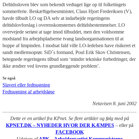
Deltidssloven blev som bekendt vedtaget lige op til folketingets
sommerferie. Beskæftigelsesminister, Claus Hjort Frederiksen (V),
havde tilbudt LO og DA selv at indarbejde regeringens
deltidslovforslag i overenskomsternes deltidsbestemmelser. LO
overvejede seriøst at tage imod tilbuddet, men den voldsomme
modstand fra arbejdspladserne tvang landsorganisationen til at
hoppe af limpinden. I modsat fald ville LO-ledelsen have risikeret et
sandt medlemsoprør. SiD´s formand, Poul Erik Skov Christensen,
betegnede regeringens tilbud som ‘mindre tekniske forbedringer, der
ikke ændrer ved lovens grundlæggende problem’.
Se også
Slaveri eller fedtsugning
Fedtsugning af arbejdsløse
Netavisen 8. juni 2002
Dette er en artikel fra KPnet. Se flere artikler og følg med på
KPNET.DK – NYHEDER HVOR DER KÆMPES
– eller på
FACEBOOK
Udgives af
APK – Arbejderpartiet Kommunisterne