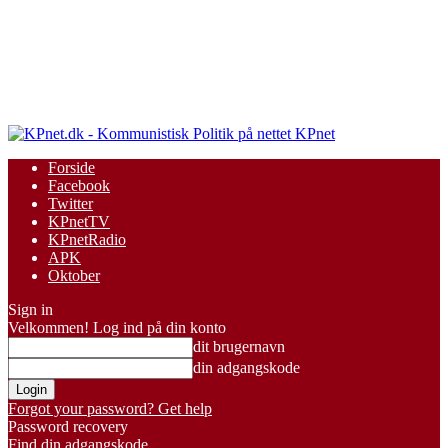
KPnet
Forside
Facebook
Twitter
KPnetTV
KPnetRadio
APK
Oktober
Sign in
Velkommen! Log ind på din konto
dit brugernavn
din adgangskode
Forgot your password? Get help
Password recovery
Find din adgangskode