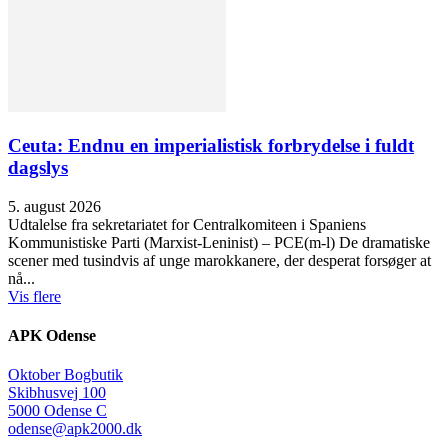
Ceuta: Endnu en imperialistisk forbrydelse i fuldt
dagslys
5. august 2026
Udtalelse fra sekretariatet for Centralkomiteen i Spaniens
Kommunistiske Parti (Marxist-Leninist) – PCE(m-l) De dramatiske
scener med tusindvis af unge marokkanere, der desperat forsøger at
nå...
Vis flere
APK Odense
Oktober Bogbutik
Skibhusvej 100
5000 Odense C
odense@apk2000.dk