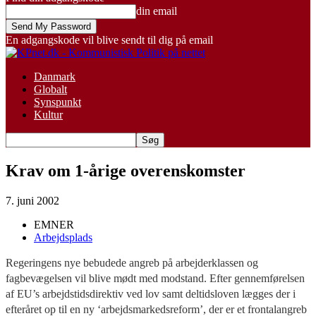
din email
En adgangskode vil blive sendt til dig på email
Danmark
Globalt
Synspunkt
Kultur
Krav om 1-årige overenskomster
7. juni 2002
EMNER
Arbejdsplads
Regeringens nye bebudede angreb på arbejderklassen og
fagbevægelsen vil blive mødt med modstand. Efter gennemførelsen
af EU’s arbejdstidsdirektiv ved lov samt deltidsloven lægges der i
efteråret op til en ny ‘arbejdsmarkedsreform’, der er et frontalangreb