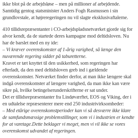
ikke blot på de arbejdsløse – men på millioner af arbejdende.
Samtidig gentog statsminister Anders Fogh Rasmussen i sin
grundlovstale, at højreregeringen nu vil slagte eksklusivaftalerne.
410 tillidsrepræsentanter i CO-arbejdspladsnetværket gjorde sig for
alvor kendt, da de startede deres kampagne mod deltidsloven. Nu
har de barslet med en ny ide:
– Vi kræver overenskomster af 1-årig varighed, så længe den
nuværende regering sidder på taburetterne.
Kravet er tæt knyttet til den usikkerhed, som regeringen har
efterladt, da den med deltidsloven greb ind i gældende
overenskomster. Netværket finder derfor, at man ikke længere skal
indgå overenskomster af længere varighed, da man ikke kan være
sikre på, hvilke betingelserunderskrifterne er sat under.
Det er tillidsrepræsentanter fra Lindøværftet, EOS og Viking, der i
en udtalelse repræsenterer mere end 250 industrivirksomheder:
– Med etårige overenskomstperioder kan vi så desværre ikke klare
de samfundsmæssige problemstillinger, som vi i industrien er kendte
for at varetage.Dette beklager vi meget, men vi vil ikke se vores
overenskomst udvandet af regeringen.