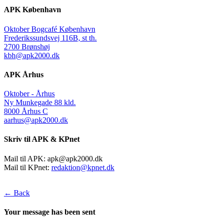
APK København
Oktober Bogcafé København
Frederikssundsvej 116B, st th.
2700 Brønshøj
kbh@apk2000.dk
APK Århus
Oktober - Århus
Ny Munkegade 88 kld.
8000 Århus C
aarhus@apk2000.dk
Skriv til APK & KPnet
Mail til APK:
apk@apk2000.dk
Mail til KPnet:
redaktion@kpnet.dk
← Back
Your message has been sent