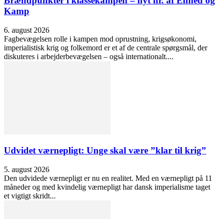
Brændpunkter i klassekampen – nyt nr. af Enhed og
Kamp
6. august 2026
Fagbevægelsen rolle i kampen mod oprustning, krigsøkonomi,
imperialistisk krig og folkemord er et af de centrale spørgsmål, der
diskuteres i arbejderbevægelsen – også internationalt....
Udvidet værnepligt: Unge skal være ”klar til krig”
5. august 2026
Den udvidede værnepligt er nu en realitet. Med en værnepligt på 11
måneder og med kvindelig værnepligt har dansk imperialisme taget
et vigtigt skridt...