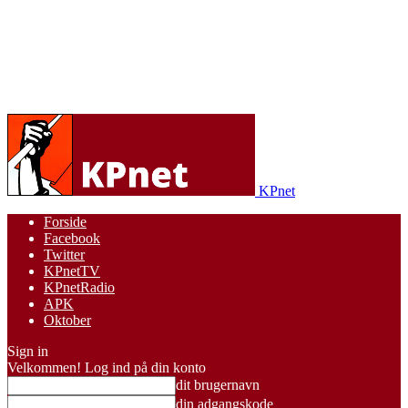
KPnet
Forside
Facebook
Twitter
KPnetTV
KPnetRadio
APK
Oktober
Sign in
Velkommen! Log ind på din konto
dit brugernavn
din adgangskode