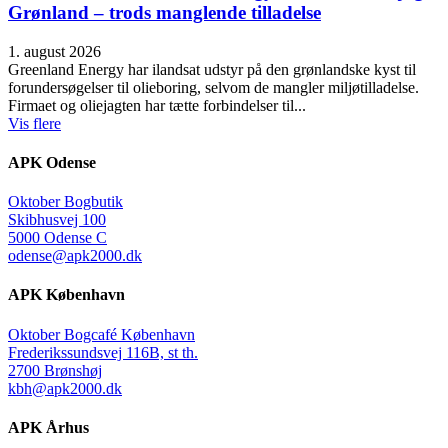
Grønland – trods manglende tilladelse
1. august 2026
Greenland Energy har ilandsat udstyr på den grønlandske kyst til
forundersøgelser til olieboring, selvom de mangler miljøtilladelse.
Firmaet og oliejagten har tætte forbindelser til...
Vis flere
APK Odense
Oktober Bogbutik
Skibhusvej 100
5000 Odense C
odense@apk2000.dk
APK København
Oktober Bogcafé København
Frederikssundsvej 116B, st th.
2700 Brønshøj
kbh@apk2000.dk
APK Århus