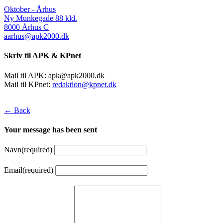
Oktober - Århus
Ny Munkegade 88 kld.
8000 Århus C
aarhus@apk2000.dk
Skriv til APK & KPnet
Mail til APK:
apk@apk2000.dk
Mail til KPnet:
redaktion@kpnet.dk
← Back
Your message has been sent
Navn
(required)
Email
(required)