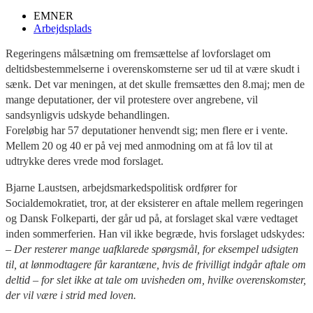
EMNER
Arbejdsplads
Regeringens målsætning om fremsættelse af lovforslaget om
deltidsbestemmelserne i overenskomsterne ser ud til at være skudt i
sænk. Det var meningen, at det skulle fremsættes den 8.maj; men de
mange deputationer, der vil protestere over angrebene, vil
sandsynligvis udskyde behandlingen.
Foreløbig har 57 deputationer henvendt sig; men flere er i vente.
Mellem 20 og 40 er på vej med anmodning om at få lov til at
udtrykke deres vrede mod forslaget.
Bjarne Laustsen, arbejdsmarkedspolitisk ordfører for
Socialdemokratiet, tror, at der eksisterer en aftale mellem regeringen
og Dansk Folkeparti, der går ud på, at forslaget skal være vedtaget
inden sommerferien. Han vil ikke begræde, hvis forslaget udskydes:
– Der resterer mange uafklarede spørgsmål, for eksempel udsigten
til, at lønmodtagere får karantæne, hvis de frivilligt indgår aftale om
deltid – for slet ikke at tale om uvisheden om, hvilke overenskomster,
der vil være i strid med loven.