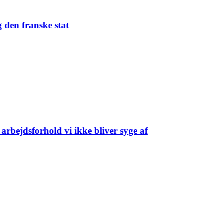
 den franske stat
arbejdsforhold vi ikke bliver syge af