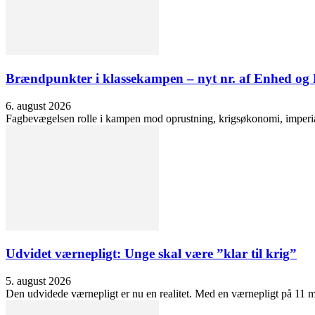
Brændpunkter i klassekampen – nyt nr. af Enhed o
6. august 2026
Fagbevægelsen rolle i kampen mod oprustning, krigsøkonomi, imperialis
Udvidet værnepligt: Unge skal være ”klar til krig”
5. august 2026
Den udvidede værnepligt er nu en realitet. Med en værnepligt på 11 må