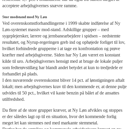
acceptere arbejdsgivernes snævre ramme.
Stor modstand mod Ny Løn
Ved overenskomstforhandlingerne i 1999 skabte indførelse af Ny
Løn-systemet massiv mod-stand. Adskillige grupper – med
sygeplejersker, lærere og jernbanearbejdere i spidsen – nedstemte
resultatet, og Nyrup-regeringen greb ind og ophøjede forliget til lov,
hvilket forhindrede grupperne i at tage en konfrontation og prøve
kræfter med arbejdsgiverne. Siden har Ny Løn været en konstant
kilde til uro. Arbejdsgivernes hensigt med at bruge de lokale puljer
som fedterøvstillæg har blandt andet betydet at kun to tredjedele er
forhandlet på plads.
I den nuværende overenskomst bliver 14 pct. af lønstigningen aftalt
lokalt; men arbejdsgivernes krav til den kommende er, at denne pulje
udvides til 50 pct., hvilket vil kaste benzin på bålet af de ansattes
utilfredshed.
Da flere af de store grupper kræver, at Ny Løn afvikles og stoppes
er der således lagt op til en situation, hvor det kommende forlig
meget let kan stemmes ned med markante stemmetal.