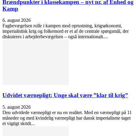
Brændpunkter i klassekampen – nyt nr. af Enhed og
Kamp
6. august 2026
Fagbevægelsen rolle i kampen mod oprustning, krigsøkonomi,
imperialistisk krig og folkemord er et af de centrale spørgsmål, der
diskuteres i arbejderbevægelsen – også internationalt....
Udvidet værnepligt: Unge skal være ”klar til krig”
5. august 2026
Den udvidede værnepligt er nu en realitet. Med en værnepligt på 11
måneder og med kvindelig værnepligt har dansk imperialisme taget
et vigtigt skridt...