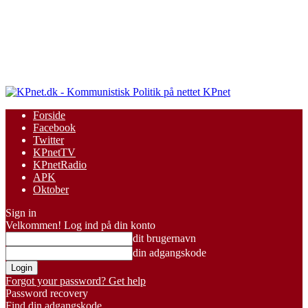
KPnet
Forside
Facebook
Twitter
KPnetTV
KPnetRadio
APK
Oktober
Sign in
Velkommen! Log ind på din konto
dit brugernavn
din adgangskode
Forgot your password? Get help
Password recovery
Find din adgangskode