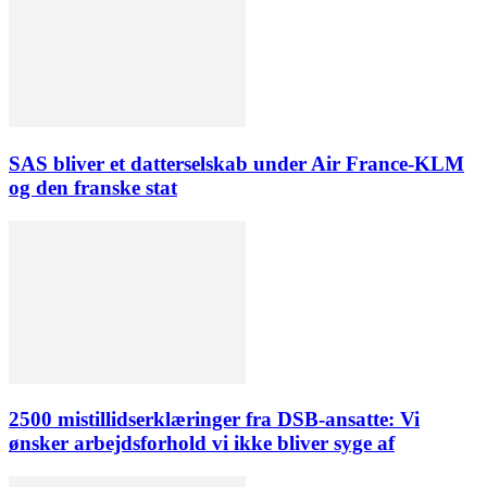
SAS bliver et datterselskab under Air France-KLM
og den franske stat
2500 mistillidserklæringer fra DSB-ansatte: Vi
ønsker arbejdsforhold vi ikke bliver syge af