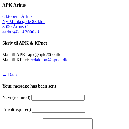
APK Århus
Oktober - Århus
Ny Munkegade 88 kld.
8000 Århus C
aarhus@apk2000.dk
Skriv til APK & KPnet
Mail til APK:
apk@apk2000.dk
Mail til KPnet:
redaktion@kpnet.dk
← Back
Your message has been sent
Navn
(required)
Email
(required)