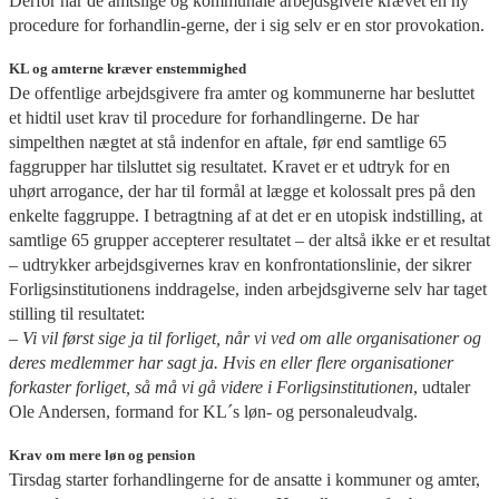
Derfor har de amtslige og kommunale arbejdsgivere krævet en ny
procedure for forhandlin-gerne, der i sig selv er en stor provokation.
KL og amt
erne kræver enstemmighed
De offentlige arbejdsgivere fra amter og kommunerne har besluttet
et hidtil uset krav til procedure for forhandlingerne. De har
simpelthen nægtet at stå indenfor en aftale, før end samtlige 65
faggrupper har tilsluttet sig resultatet. Kravet er et udtryk for en
uhørt arrogance, der har til formål at lægge et kolossalt pres på den
enkelte faggruppe. I betragtning af at det er en utopisk indstilling, at
samtlige 65 grupper accepterer resultatet – der altså ikke er et resultat
– udtrykker arbejdsgivernes krav en konfrontationslinie, der sikrer
Forligsinstitutionens inddragelse, inden arbejdsgiverne selv har taget
stilling til resultatet:
– Vi vil først sige ja til forliget, når vi ved om alle organisationer og
deres medlemmer har sagt ja. Hvis en eller flere organisationer
forkaster forliget, så må vi gå videre i Forligsinstitutionen
, udtaler
Ole Andersen, formand for KL´s løn- og personaleudvalg.
Krav om mere løn og pension
Tirsdag starter forhandlingerne for de ansatte i kommuner og amter,