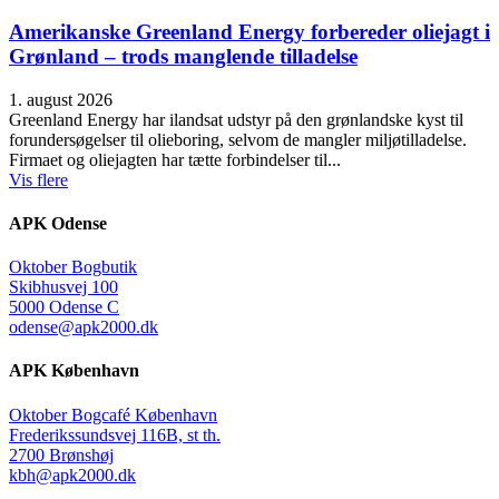
Amerikanske Greenland Energy forbereder oliejagt i
Grønland – trods manglende tilladelse
1. august 2026
Greenland Energy har ilandsat udstyr på den grønlandske kyst til
forundersøgelser til olieboring, selvom de mangler miljøtilladelse.
Firmaet og oliejagten har tætte forbindelser til...
Vis flere
APK Odense
Oktober Bogbutik
Skibhusvej 100
5000 Odense C
odense@apk2000.dk
APK København
Oktober Bogcafé København
Frederikssundsvej 116B, st th.
2700 Brønshøj
kbh@apk2000.dk