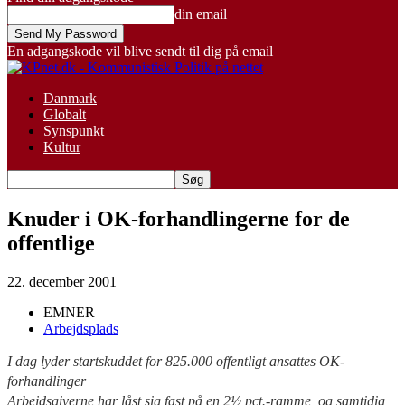
din email
En adgangskode vil blive sendt til dig på email
Danmark
Globalt
Synspunkt
Kultur
Knuder i OK-forhandlingerne for de
offentlige
22. december 2001
EMNER
Arbejdsplads
I dag lyder startskuddet for 825.000 offentligt ansattes OK-
forhandlinger
Arbejdsgiverne har låst sig fast på en 2½ pct.-ramme, og samtidig