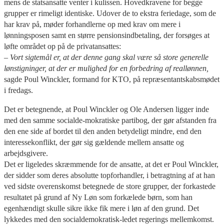
mens de statsansatte venter i kulissen. Hovedkravene for begge
grupper er rimeligt identiske. Udover de to ekstra feriedage, som de
har krav på, møder forhandlerne op med krav om mere i
lønningsposen samt en større pensionsindbetaling, der forsøges at
løfte området op på de privatansattes:
– Vort sigtemål er, at der denne gang skal være så store generelle
lønstigninger, at der er mulighed for en forbedring af reallønnen,
sagde Poul Winckler, formand for KTO, på repræsentantskabsmødet
i fredags.
Det er betegnende, at Poul Winckler og Ole Andersen ligger inde
med den samme socialde-mokratiske partibog, der gør afstanden fra
den ene side af bordet til den anden betydeligt mindre, end den
interessekonflikt, der gør sig gældende mellem ansatte og
arbejdsgivere.
Det er ligeledes skræmmende for de ansatte, at det er Poul Winckler,
der sidder som deres absolutte topforhandler, i betragtning af at han
ved sidste overenskomst betegnede de store grupper, der forkastede
resultatet på grund af Ny Løn som forkælede børn, som han
egenhændigt skulle sikre ikke fik mere i løn af den grund. Det
lykkedes med den socialdemokratisk-ledet regerings mellemkomst.