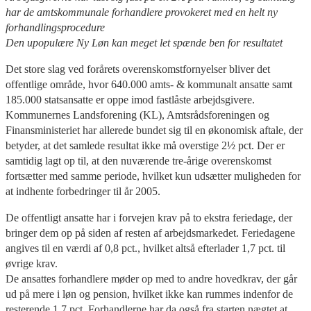
har de amtskommunale forhandlere provokeret med en helt ny
forhandlingsprocedure
Den upopulære Ny Løn kan meget let spænde ben for resultatet
Det store slag ved forårets overenskomstfornyelser bliver det
offentlige område, hvor 640.000 amts- & kommunalt ansatte samt
185.000 statsansatte er oppe imod fastlåste arbejdsgivere.
Kommunernes Landsforening (KL), Amtsrådsforeningen og
Finansministeriet har allerede bundet sig til en økonomisk aftale, der
betyder, at det samlede resultat ikke må overstige 2½ pct. Der er
samtidig lagt op til, at den nuværende tre-årige overenskomst
fortsætter med samme periode, hvilket kun udsætter muligheden for
at indhente forbedringer til år 2005.
De offentligt ansatte har i forvejen krav på to ekstra feriedage, der
bringer dem op på siden af resten af arbejdsmarkedet. Feriedagene
angives til en værdi af 0,8 pct., hvilket altså efterlader 1,7 pct. til
øvrige krav.
De ansattes forhandlere møder op med to andre hovedkrav, der går
ud på mere i løn og pension, hvilket ikke kan rummes indenfor de
resterende 1,7 pct. Forhandlerne har da også fra starten nægtet at