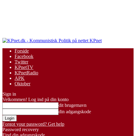
KPnet
Forside
Facebook
Twitter
KPnetTV
KPnetRadio
APK
Oktober
Sign in
Velkommen! Log ind på din konto
dit brugernavn
din adgangskode
Forgot your password? Get help
Password recovery
Find din adgangskode