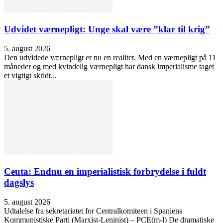
Udvidet værnepligt: Unge skal være ”klar til krig”
5. august 2026
Den udvidede værnepligt er nu en realitet. Med en værnepligt på 11
måneder og med kvindelig værnepligt har dansk imperialisme taget
et vigtigt skridt...
Ceuta: Endnu en imperialistisk forbrydelse i fuldt
dagslys
5. august 2026
Udtalelse fra sekretariatet for Centralkomiteen i Spaniens
Kommunistiske Parti (Marxist-Leninist) – PCE(m-l) De dramatiske