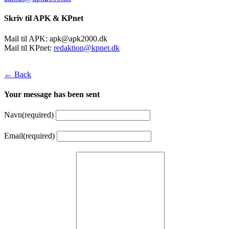
Skriv til APK & KPnet
Mail til APK:
apk@apk2000.dk
Mail til KPnet:
redaktion@kpnet.dk
← Back
Your message has been sent
Navn
(required)
Email
(required)