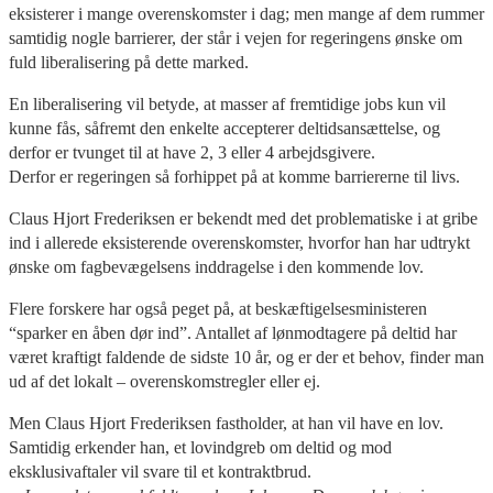
eksisterer i mange overenskomster i dag; men mange af dem rummer
samtidig nogle barrierer, der står i vejen for regeringens ønske om
fuld liberalisering på dette marked.
En liberalisering vil betyde, at masser af fremtidige jobs kun vil
kunne fås, såfremt den enkelte accepterer deltidsansættelse, og
derfor er tvunget til at have 2, 3 eller 4 arbejdsgivere.
Derfor er regeringen så forhippet på at komme barriererne til livs.
Claus Hjort Frederiksen er bekendt med det problematiske i at gribe
ind i allerede eksisterende overenskomster, hvorfor han har udtrykt
ønske om fagbevægelsens inddragelse i den kommende lov.
Flere forskere har også peget på, at beskæftigelsesministeren
“sparker en åben dør ind”. Antallet af lønmodtagere på deltid har
været kraftigt faldende de sidste 10 år, og er der et behov, finder man
ud af det lokalt – overenskomstregler eller ej.
Men Claus Hjort Frederiksen fastholder, at han vil have en lov.
Samtidig erkender han, et lovindgreb om deltid og mod
eksklusivaftaler vil svare til et kontraktbrud.