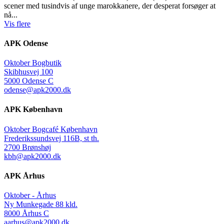
scener med tusindvis af unge marokkanere, der desperat forsøger at
nå...
Vis flere
APK Odense
Oktober Bogbutik
Skibhusvej 100
5000 Odense C
odense@apk2000.dk
APK København
Oktober Bogcafé København
Frederikssundsvej 116B, st th.
2700 Brønshøj
kbh@apk2000.dk
APK Århus
Oktober - Århus
Ny Munkegade 88 kld.
8000 Århus C
aarhus@apk2000.dk