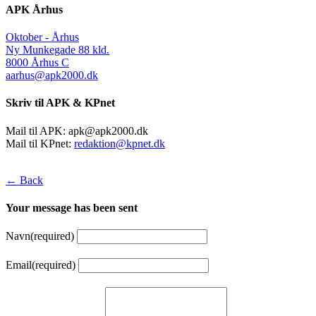
APK Århus
Oktober - Århus
Ny Munkegade 88 kld.
8000 Århus C
aarhus@apk2000.dk
Skriv til APK & KPnet
Mail til APK:
apk@apk2000.dk
Mail til KPnet:
redaktion@kpnet.dk
← Back
Your message has been sent
Navn
(required)
Email
(required)