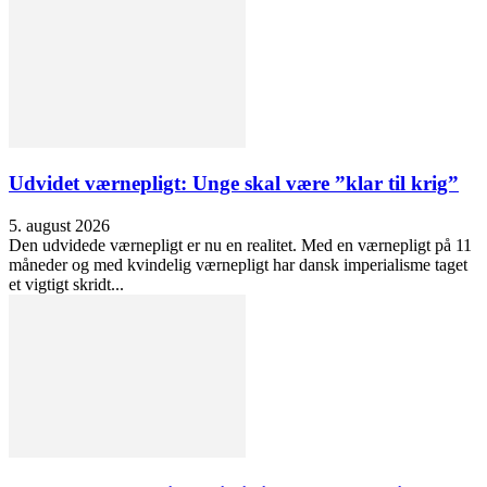
Udvidet værnepligt: Unge skal være ”klar til krig”
5. august 2026
Den udvidede værnepligt er nu en realitet. Med en værnepligt på 11
måneder og med kvindelig værnepligt har dansk imperialisme taget
et vigtigt skridt...