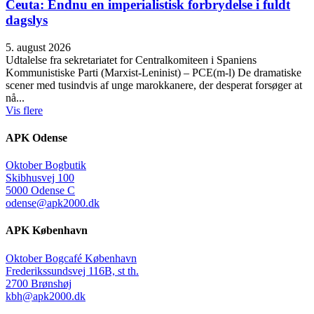
Ceuta: Endnu en imperialistisk forbrydelse i fuldt
dagslys
5. august 2026
Udtalelse fra sekretariatet for Centralkomiteen i Spaniens
Kommunistiske Parti (Marxist-Leninist) – PCE(m-l) De dramatiske
scener med tusindvis af unge marokkanere, der desperat forsøger at
nå...
Vis flere
APK Odense
Oktober Bogbutik
Skibhusvej 100
5000 Odense C
odense@apk2000.dk
APK København
Oktober Bogcafé København
Frederikssundsvej 116B, st th.
2700 Brønshøj
kbh@apk2000.dk