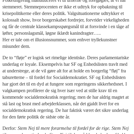
Folketingsvalg manuduceres vi til urnerne og foregøgles, at vi har
stemmeret. Stemmeprocenten er ikke et udtryk for opbakning til
krisepolitikerne eller deres politik. Valgsituationerne udtrykker et
kolossalt show, hvor borgerskabet fordrejer, forvrider virkeligheden
og får de centrale klassekampsspørgsmål til at forsvinde i en tåge af
løfter, personslagsmål, løgne iklædt kanindragter…..
Her er tale om et illusionsnummer, som enhver tryllekunstner
misunder dem.
De to “fløje” er logisk set rimelige identiske. Deres parlamentariske
underlag er loyale. Eksempelvis har SF og Enhedslisten travlt med
at understrege, at de vil gøre alt for at holde en borgerlig “fløj” fra
taburetterne – til fordel for Socialdemokratiet. SF og Enhedslisten
har gjort det til en dyd at fungere som regeringens sikkerhedsnet. I
valgkampen profilerer de sig hver især ved at stille krav til en
kommende socialdemokratisk regering; men de har aldrig magtet at
stå last og brast med arbejderklassen, når det gjaldt livet for en
socialdemokratisk regering. De har faktisk været det sikre underlag
for den førte politik de sidste otte år.
Derfor
: Stem Nej til mere forarmelse til fordel for de rige. Stem Nej