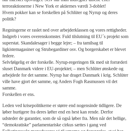
terroraktionerne i New York er aktiernes værdi 3-doblet!
Hvem pokker kan se forskellen på Schlüter og Nyrup og deres
politik?
Regningerne er raslet ned over arbejderklassen og vores rettigheder.
Indgreb i vores overenskomster. Fuld tilslutning til EU´s projekt som
superstat. Skandalesager i begge lejre; – fra tamilsag til
ligkistemagasiner og Strubegardiner osv. Og borgerskabet er blevet
federe.
Selvfølgelig er der forskelle. Nyrup-regeringen fik med sit forræderi
sluset Danmark videre i EU-projektet; – men Schlüter ønskede og
arbejdede for det samme. Nyrup har draget Danmark i krig. Schlüter
ville have gjort det samme, og Anders Fogh Rasmussen vil det
samme.
Forskellen er ens.
Leden ved krisepolitikerne er større end nogensinde tidligere. De
løber hurtigere fra deres løfter end en hest kan rende. Derfor
udsteder de garantier, som de så også løber fra. Men når det hellige,
“demokratiske” parlamentariske cirkus sættes i gang ved