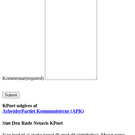
Kommentar
(required)
Submit
KPnet udgives af
ArbejderPartiet Kommunisterne (APK)
Støt Den Røde Netavis KPnet
Vær med til at styrke kpnet.dk med dit støttebidrag. Meget gerne