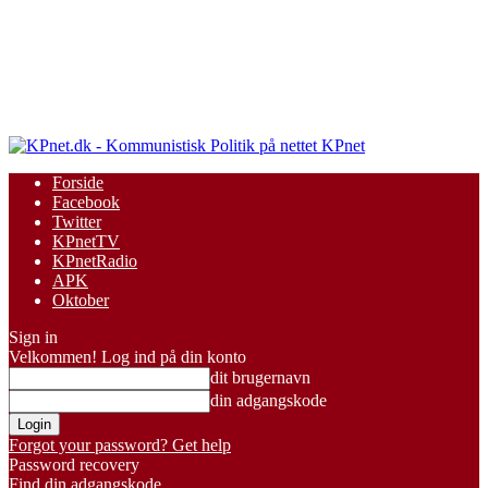
KPnet
Forside
Facebook
Twitter
KPnetTV
KPnetRadio
APK
Oktober
Sign in
Velkommen! Log ind på din konto
dit brugernavn
din adgangskode
Forgot your password? Get help
Password recovery
Find din adgangskode