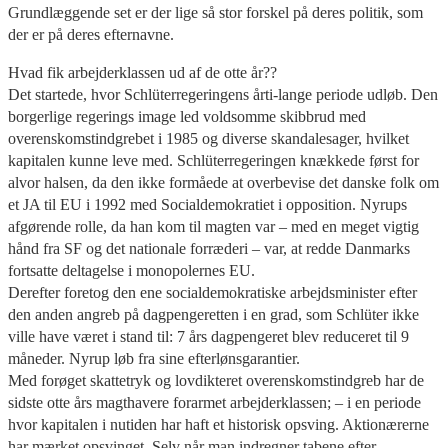
Grundlæggende set er der lige så stor forskel på deres politik, som
der er på deres efternavne.
Hvad fik arbejderklassen ud af de otte år??
Det startede, hvor Schlüterregeringens årti-lange periode udløb. Den
borgerlige regerings image led voldsomme skibbrud med
overenskomstindgrebet i 1985 og diverse skandalesager, hvilket
kapitalen kunne leve med. Schlüterregeringen knækkede først for
alvor halsen, da den ikke formåede at overbevise det danske folk om
et JA til EU i 1992 med Socialdemokratiet i opposition. Nyrups
afgørende rolle, da han kom til magten var – med en meget vigtig
hånd fra SF og det nationale forræderi – var, at redde Danmarks
fortsatte deltagelse i monopolernes EU.
Derefter foretog den ene socialdemokratiske arbejdsminister efter
den anden angreb på dagpengeretten i en grad, som Schlüter ikke
ville have været i stand til: 7 års dagpengeret blev reduceret til 9
måneder. Nyrup løb fra sine efterlønsgarantier.
Med forøget skattetryk og lovdikteret overenskomstindgreb har de
sidste otte års magthavere forarmet arbejderklassen; – i en periode
hvor kapitalen i nutiden har haft et historisk opsving. Aktionærerne
har mærket opsvinget. Selv når man indregner tabene efter