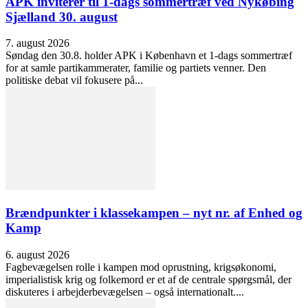
APK inviterer til 1-dags sommertræf ved Nykøbing
Sjælland 30. august
7. august 2026
Søndag den 30.8. holder APK i København et 1-dags sommertræf
for at samle partikammerater, familie og partiets venner. Den
politiske debat vil fokusere på...
Brændpunkter i klassekampen – nyt nr. af Enhed og
Kamp
6. august 2026
Fagbevægelsen rolle i kampen mod oprustning, krigsøkonomi,
imperialistisk krig og folkemord er et af de centrale spørgsmål, der
diskuteres i arbejderbevægelsen – også internationalt....