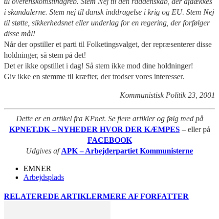
til overenskomstindgreb. Stem Nej til den råddenskab, der afdækkes
i skandalerne. Stem nej til dansk inddragelse i krig og EU. Stem Nej
til støtte, sikkerhedsnet eller underlag for en regering, der forfølger
disse mål!
Når der opstiller et parti til Folketingsvalget, der repræsenterer disse
holdninger, så stem på det!
Det er ikke opstillet i dag! Så stem ikke mod dine holdninger!
Giv ikke en stemme til kræfter, der trodser vores interesser.
Kommunistisk Politik 23, 2001
Dette er en artikel fra KPnet. Se flere artikler og følg med på
KPNET.DK – NYHEDER HVOR DER KÆMPES
– eller på
FACEBOOK
Udgives af
APK – Arbejderpartiet Kommunisterne
EMNER
Arbejdsplads
RELATEREDE ARTIKLER
MERE AF FORFATTER