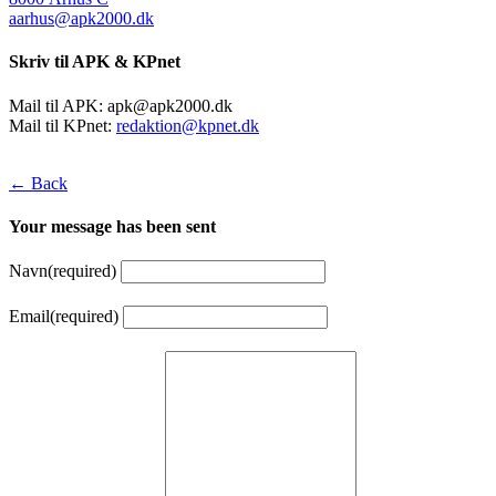
aarhus@apk2000.dk
Skriv til APK & KPnet
Mail til APK:
apk@apk2000.dk
Mail til KPnet:
redaktion@kpnet.dk
← Back
Your message has been sent
Navn
(required)
Email
(required)