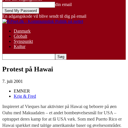
din email
En adgangskode vil blive sendt til dig på email
Danmark
Globalt
Synspunkt
Kultur
Protest på Hawai
7. juli 2001
EMNER
Krig & Fred
Inspireret af Vieques har aktivister på Hawai og beboere på øen
Oahu med Makuadalen – et andet bombeøvelsesmål for USA –
optrappet deres kamp for at få USA væk. Som med Puerto Rico er
Hawai spækket med talrige amerikanske baser og øvelsesområder.