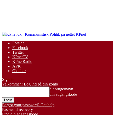
KPnet
Forside
Facebook
Twitter
KPnetTV
KPnetRadio
APK
Oktober
Sign in
Velkommen! Log ind på din konto
dit brugernavn
din adgangskode
Forgot your password? Get help
Password recovery
Find din adgangskode