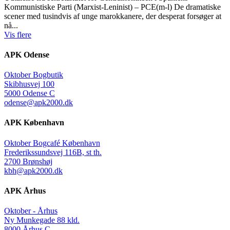
Kommunistiske Parti (Marxist-Leninist) – PCE(m-l) De dramatiske
scener med tusindvis af unge marokkanere, der desperat forsøger at
nå...
Vis flere
APK Odense
Oktober Bogbutik
Skibhusvej 100
5000 Odense C
odense@apk2000.dk
APK København
Oktober Bogcafé København
Frederikssundsvej 116B, st th.
2700 Brønshøj
kbh@apk2000.dk
APK Århus
Oktober - Århus
Ny Munkegade 88 kld.
8000 Århus C