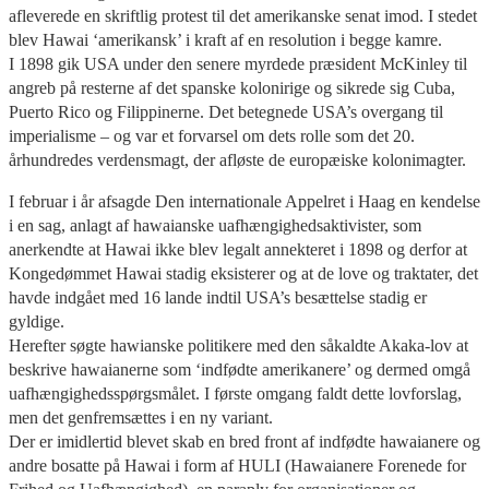
afleverede en skriftlig protest til det amerikanske senat imod. I stedet
blev Hawai ‘amerikansk’ i kraft af en resolution i begge kamre.
I 1898 gik USA under den senere myrdede præsident McKinley til
angreb på resterne af det spanske kolonirige og sikrede sig Cuba,
Puerto Rico og Filippinerne. Det betegnede USA’s overgang til
imperialisme – og var et forvarsel om dets rolle som det 20.
århundredes verdensmagt, der afløste de europæiske kolonimagter.
I februar i år afsagde Den internationale Appelret i Haag en kendelse
i en sag, anlagt af hawaianske uafhængighedsaktivister, som
anerkendte at Hawai ikke blev legalt annekteret i 1898 og derfor at
Kongedømmet Hawai stadig eksisterer og at de love og traktater, det
havde indgået med 16 lande indtil USA’s besættelse stadig er
gyldige.
Herefter søgte hawianske politikere med den såkaldte Akaka-lov at
beskrive hawaianerne som ‘indfødte amerikanere’ og dermed omgå
uafhængighedsspørgsmålet. I første omgang faldt dette lovforslag,
men det genfremsættes i en ny variant.
Der er imidlertid blevet skab en bred front af indfødte hawaianere og
andre bosatte på Hawai i form af HULI (Hawaianere Forenede for