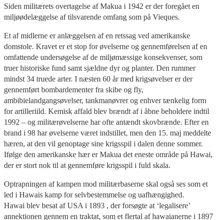
Siden militærets overtagelse af Makua i 1942 er der foregået en
miljøødelæggelse af tilsvarende omfang som på Vieques.
Et af midlerne er anlæggelsen af en retssag ved amerikanske
domstole. Kravet er et stop for øvelserne og gennemførelsen af en
omfattende undersøgelse af de miljømæssige konsekvenser, som
truer historiske fund samt sjældne dyr og planter. Den rummer
mindst 34 truede arter. I næsten 60 år med krigsøvelser er der
gennemført bombardementer fra skibe og fly,
ambibielandgangsøvelser, tankmanøvrer og enhver tænkelig form
for artilleriild. Kemisk affald blev brændt af i åbne beholdere indtil
1992 – og militærøvelserne har ofte antændt skovbrænde. Efter en
brand i 98 har øvelserne været indstillet, men den 15. maj meddelte
hæren, at den vil genoptage sine krigsspil i dalen denne sommer.
Ifølge den amerikanske hær er Makua det eneste område på Hawai,
der er stort nok til at gennemføre krigsspil i fuld skala.
Optrapningen af kampen mod militærbaserne skal også ses som et
led i Hawais kamp for selvbestemmelse og uafhængighed.
Hawai blev besat af USA i 1893 , der forsøgte at ‘legalisere’
annektionen gennem en traktat, som et flertal af hawaianerne i 1897