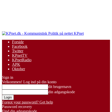
KPnet
Forside
Facebook
Twitter
KPnetTV
KPnetRadio
APK
Oktober
Sign in
Velkommen! Log ind på din konto
dit brugernavn
din adgangskode
Forgot your password? Get help
Password recovery
Find din adgangskode