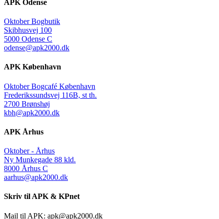
APK Odense
Oktober Bogbutik
Skibhusvej 100
5000 Odense C
odense@apk2000.dk
APK København
Oktober Bogcafé København
Frederikssundsvej 116B, st th.
2700 Brønshøj
kbh@apk2000.dk
APK Århus
Oktober - Århus
Ny Munkegade 88 kld.
8000 Århus C
aarhus@apk2000.dk
Skriv til APK & KPnet
Mail til APK:
apk@apk2000.dk