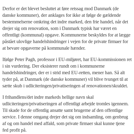
Derfor er det blevet besluttet at føre retssag mod Danmark (de
danske kommuner), der anklages for ikke at følge de gældende
bestemmelserne omkring det indre marked, den frie handel, når det
drejer sig om renovation, som i Danmark typisk har været en
offentligt (kommunal) opgave. Kommunerne beskyldes for at lægge
påstået ulovlige handelshindringer i vejen for de private firmaer for
at bevare opgaverne på kommunale hænder.
Ifølge Peter Pagh, professor i EU-miljøret, har EU-kommissionen ret
i sin vurdering. Der eksisterer rundt om i kommunerne
handelshindringer, der er i strid med EU-retten, mener han. Så alt
tyder på, at Danmark (de danske kommuner) vil blive tvunget til at
sætte skub i udliciteringen/privatiseringen af renovationen/skraldet.
I frihandlens/det indre markeds hellige navn skal
udliciteringen/privatiseringen af offentligt arbejde tromles igennem.
Til skade for de offentlig ansatte samt brugerne af den offentlige
service. I denne omgang drejer det sig om indsamling, om genbrug
af og om handel med affald, som private firmaer skal kunne tjene
fed profit på.