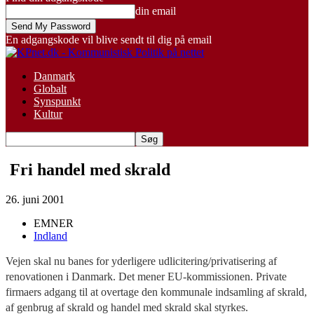
din email
En adgangskode vil blive sendt til dig på email
Danmark
Globalt
Synspunkt
Kultur
Fri handel med skrald
26. juni 2001
EMNER
Indland
Vejen skal nu banes for yderligere udlicitering/privatisering af
renovationen i Danmark. Det mener EU-kommissionen. Private
firmaers adgang til at overtage den kommunale indsamling af skrald,
af genbrug af skrald og handel med skrald skal styrkes.