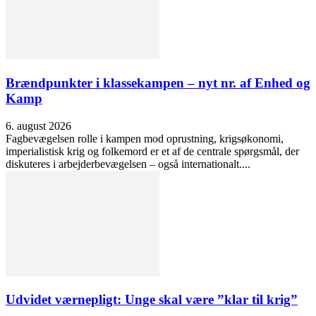
Brændpunkter i klassekampen – nyt nr. af Enhed og
Kamp
6. august 2026
Fagbevægelsen rolle i kampen mod oprustning, krigsøkonomi,
imperialistisk krig og folkemord er et af de centrale spørgsmål, der
diskuteres i arbejderbevægelsen – også internationalt....
Udvidet værnepligt: Unge skal være ”klar til krig”