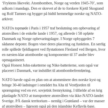
‘Fryktens likevekt. Atombomben, Norge og verden 1945-70’, som
udkom i mandags. Den er skrevet af de to forskere Kjetil Skogrand
og Rolf Tamnes og bygger på hidtil hemmelige norske og NATO-
arkiver.
NATOs topmøde i Paris i 1957 traf beslutning om opbevaring af
atomvåben i de enkelte lande i 1957, og allerede i 58 opførte
Danmark og Norge opbevaringslagre. I Norge opbyggedes 7
sådanne depoter. Bogen viser deres placering og funktion. En særlig
rolle spillede fjeldlageret ved flystationen Flesland ved Bergen, hvor
en næsten-klar atombombe og komponenter til 37 andre blev
opmagasineret.
Også Honest John-raketterne og Nike-batterierne, som også var
placeret i Danmark, var indstillet til atombombefremføring.
NATO havde også en plan om at atomminere den norske kyst og
bringe 30-40 ladninger i området fra Alta til Vestfjorden til
sprængning ved en evt. sovjetisk fremrykning. I tilfælde af en krig
planlagde NATO at transportere atomvåben via ikke-NATO-landet
Sverige. PÅ dansk territorium – nemlig i Grønland – var der masser
af atomvåben – ligesom også på den islandske Keflavik-base.