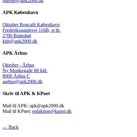
odense@apk2000.dk
APK København
Oktober Bogcafé København
Frederikssundsvej 116B, st th.
2700 Brønshøj
kbh@apk2000.dk
APK Århus
Oktober - Århus
Ny Munkegade 88 kld.
8000 Århus C
aarhus@apk2000.dk
Skriv til APK & KPnet
Mail til APK:
apk@apk2000.dk
Mail til KPnet:
redaktion@kpnet.dk
← Back