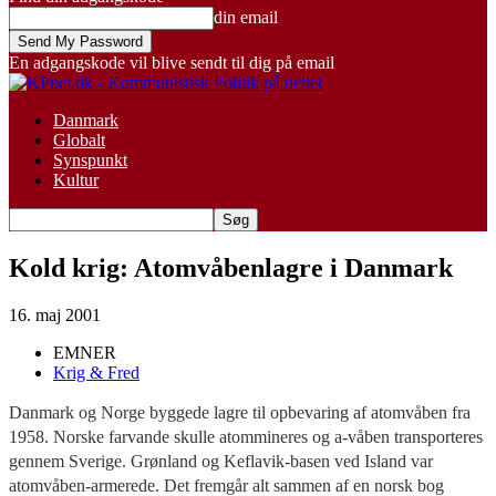
din email
En adgangskode vil blive sendt til dig på email
Danmark
Globalt
Synspunkt
Kultur
Kold krig: Atomvåbenlagre i Danmark
16. maj 2001
EMNER
Krig & Fred
Danmark og Norge byggede lagre til opbevaring af atomvåben fra
1958. Norske farvande skulle atommineres og a-våben transporteres
gennem Sverige. Grønland og Keflavik-basen ved Island var
atomvåben-armerede. Det fremgår alt sammen af en norsk bog