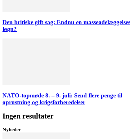
Den britiske gift-sag: Endnu en masseødelæggelses
løgn?
NATO-topmøde 8. – 9. juli: Send flere penge til
oprustning og krigsforberedelser
Ingen resultater
Nyheder