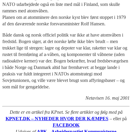
NATO udarbejdede også en liste med mål i Finland, som skulle
rammes med atomvåben.
Planen om at atomminere den norske kyst blev først stoppet i 1979
af den daværende norske forsvarsminister Rolf Hansen.
Både dansk og norsk officiel politik var ikke at have atomvåben i
fredstid. Bogen siger, at det norske løfte ikke blev brudt – men
trukket lige til stregen: lagre og depoter var klar, raketter var klar og
rustet til fremføring af a-våben, og komponenter til våbnene (uden
radioaktive kerner) var der. Bogen bekræfter, hvad fredsbevægelsen
i både Norge og Danmark altid har fremhævet: at begge lande i
praksis var fuldt integreret i NATOs atomstrategi mod
Sovjetunionen, og ville være blevet brugt som affyringsbaser – og
som mål for gengældelse.
Netavisen 16. maj 2001
Dette er en artikel fra KPnet. Se flere artikler og følg med på
KPNET.DK – NYHEDER HVOR DER KÆMPES
– eller på
FACEBOOK
Udgives af
APK – Arbejderpartiet Kommunisterne