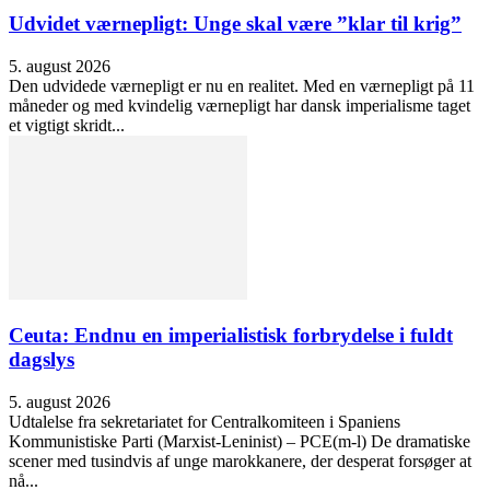
Udvidet værnepligt: Unge skal være ”klar til krig”
5. august 2026
Den udvidede værnepligt er nu en realitet. Med en værnepligt på 11
måneder og med kvindelig værnepligt har dansk imperialisme taget
et vigtigt skridt...
Ceuta: Endnu en imperialistisk forbrydelse i fuldt
dagslys
5. august 2026
Udtalelse fra sekretariatet for Centralkomiteen i Spaniens
Kommunistiske Parti (Marxist-Leninist) – PCE(m-l) De dramatiske
scener med tusindvis af unge marokkanere, der desperat forsøger at
nå...