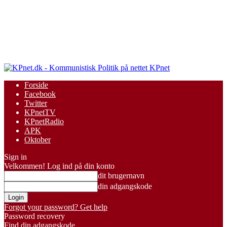
KPnet
Forside
Facebook
Twitter
KPnetTV
KPnetRadio
APK
Oktober
Sign in
Velkommen! Log ind på din konto
dit brugernavn
din adgangskode
Forgot your password? Get help
Password recovery
Find din adgangskode