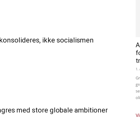
 konsolideres, ikke socialismen
A
f
t
1.
Gr
gr
se
ol
ongres med store globale ambitioner
Vi