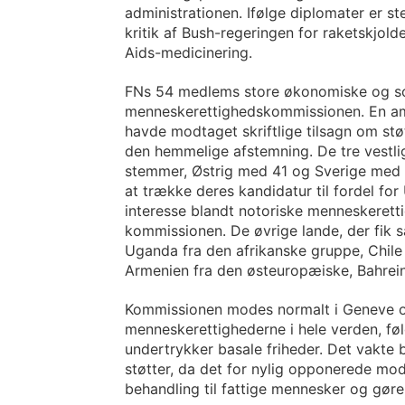
administrationen. Ifølge diplomater er s
kritik af Bush-regeringen for raketskjold
Aids-medicinering.
FNs 54 medlems store økonomiske og soc
menneskerettighedskommissionen. En ame
havde modtaget skriftlige tilsagn om st
den hemmelige afstemning. De tre vestli
stemmer, Østrig med 41 og Sverige med 3
at trække deres kandidatur til fordel for
interesse blandt notoriske menneskerett
kommissionen. De øvrige lande, der fik s
Uganda fra den afrikanske gruppe, Chile
Armenien fra den østeuropæiske, Bahrein
Kommissionen modes normalt i Geneve og 
menneskerettighederne i hele verden, føl
undertrykker basale friheder. Det vakte 
støtter, da det for nylig opponerede mo
behandling til fattige mennesker og gøre 