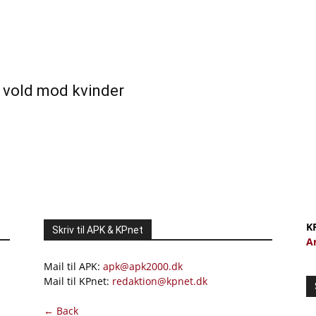
vold mod kvinder
K
Skriv til APK & KPnet
A
Mail til APK:
apk@apk2000.dk
Mail til KPnet:
redaktion@kpnet.dk
← Back