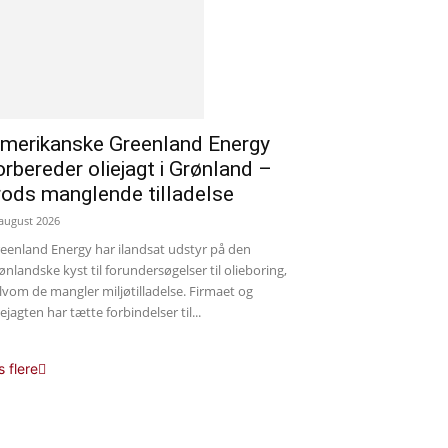
merikanske Greenland Energy
orbereder oliejagt i Grønland –
rods manglende tilladelse
 august 2026
eenland Energy har ilandsat udstyr på den
ønlandske kyst til forundersøgelser til olieboring,
lvom de mangler miljøtilladelse. Firmaet og
iejagten har tætte forbindelser til...
s flere