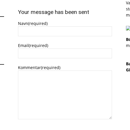
Væ
st
Your message has been sent
m
Navn
(required)
B
Email
(required)
m
B
Kommentar
(required)
Gi