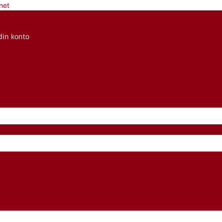
net
din konto