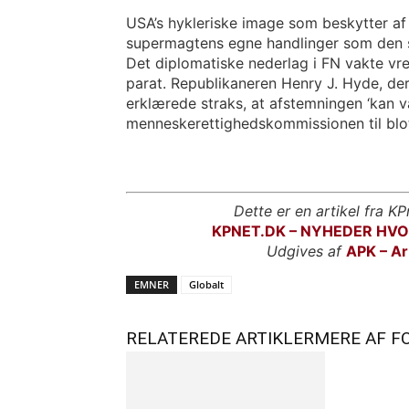
USA’s hykleriske image som beskytter a
supermagtens egne handlinger som den 
Det diplomatiske nederlag i FN vakte v
parat. Republikaneren Henry J. Hyde, d
erklærede straks, at afstemningen ‘kan
menneskerettighedskommissionen til blot 
Dette er en artikel fra KP
KPNET.DK – NYHEDER HV
Udgives af
APK – Ar
EMNER
Globalt
RELATEREDE ARTIKLER
MERE AF F