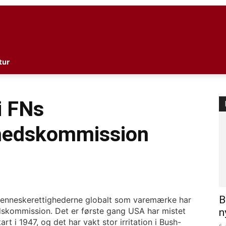
l
tur
i FNs
hedskommission
B
menneskerettighederne globalt som varemærke har
dskommission. Det er første gang USA har mistet
n
t i 1947, og det har vakt stor irritation i Bush-
6.