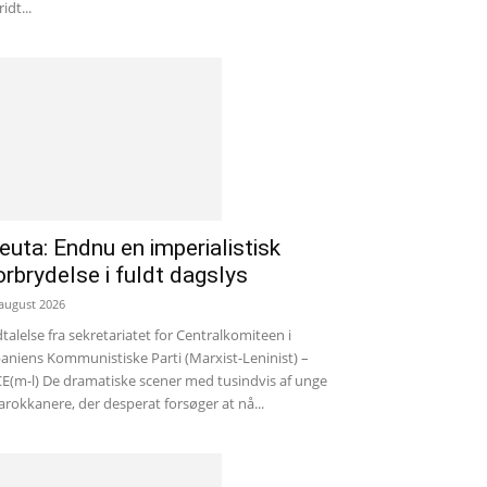
ridt...
euta: Endnu en imperialistisk
orbrydelse i fuldt dagslys
 august 2026
talelse fra sekretariatet for Centralkomiteen i
aniens Kommunistiske Parti (Marxist-Leninist) –
E(m-l) De dramatiske scener med tusindvis af unge
rokkanere, der desperat forsøger at nå...