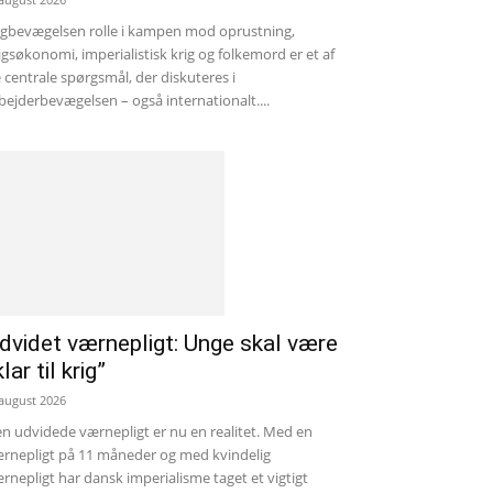
gbevægelsen rolle i kampen mod oprustning,
igsøkonomi, imperialistisk krig og folkemord er et af
 centrale spørgsmål, der diskuteres i
bejderbevægelsen – også internationalt....
dvidet værnepligt: Unge skal være
klar til krig”
 august 2026
n udvidede værnepligt er nu en realitet. Med en
rnepligt på 11 måneder og med kvindelig
rnepligt har dansk imperialisme taget et vigtigt