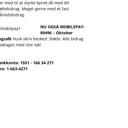
r med til at styrke kpnet.dk med dit
øttebidrag. Meget gerne med et fast
ånedsbidrag.
NU OGSÅ MOBILEPAY:
89496 – Oktober
ogcafé
Husk skriv besked: Støtte. Alle bidrag
odtages med stor tak!
ankkonto: 1551 - 166 34 271
ro: 1-663-4271