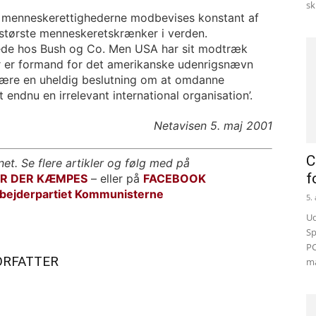
sk
f menneskerettighederne modbevises konstant af
største menneskeretskrænker i verden.
rede hos Bush og Co. Men USA har sit modtræk
er er formand for det amerikanske udenrigsnævn
 være en uheldig beslutning om at omdanne
endnu en irrelevant international organisation’.
Netavisen 5. maj 2001
C
net. Se flere artikler og følg med på
f
OR DER KÆMPES
– eller på
FACEBOOK
bejderpartiet Kommunisterne
5.
Ud
Sp
PC
ORFATTER
ma