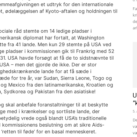
temmeafgivningen et udtryk for den internationale
Fa
et, ødelæggelsen af Kyoto-aftalen og holdningen til
kr
de
ar
iale råd stemte om 14 ledige pladser i
rikansk diplomat har fortalt, at Washington
øtte fra 41 lande. Men kun 29 stemte på USA ved
ge pladser i kommissionen gik til Frankrig med 52
1. USA havde forsøgt at få de to sidstnævnte til
 USA – men det gjorde de ikke. Der er stor
ighedskrænkende lande for at få sæde i
æde for tre år, var Sudan, Sierra Leone, Togo og
 og Mexico fra den latinamerikanske, Kroatien og
, Sydkorea og Pakistan fra den asiatiske!
U
”
skal anbefale foranstaltninger til at beskytte
ge med i krænkelser og sortliste lande, der
5.
betydelig vrede også blandt USA’s traditionelle
De
d kommissionens beslutning om at sikre Aids-
væ
‘retten til føde’ for en basal menneskeret.
væ