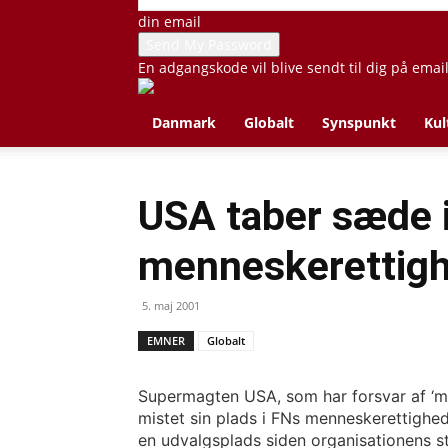
din email
En adgangskode vil blive sendt til dig på emai
Danmark
Globalt
Synspunkt
Kul
USA taber sæde 
menneskerettig
5. maj 2001
EMNER
Globalt
Supermagten USA, som har forsvar af ‘
mistet sin plads i FNs menneskerettighe
en udvalgsplads siden organisationens star