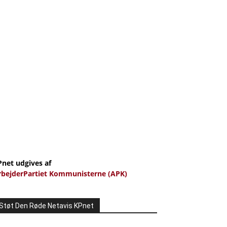
Pnet udgives af
rbejderPartiet Kommunisterne (APK)
Støt Den Røde Netavis KPnet