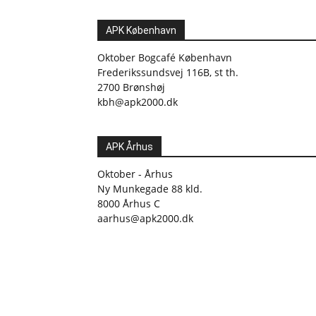
APK København
Oktober Bogcafé København
Frederikssundsvej 116B, st th.
2700 Brønshøj
kbh@apk2000.dk
APK Århus
Oktober - Århus
Ny Munkegade 88 kld.
8000 Århus C
aarhus@apk2000.dk