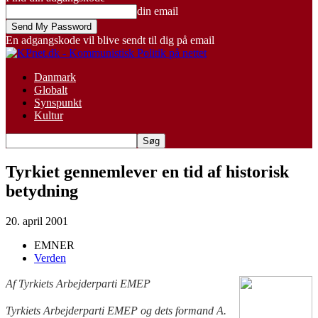
din email
En adgangskode vil blive sendt til dig på email
Danmark
Globalt
Synspunkt
Kultur
Tyrkiet gennemlever en tid af historisk
betydning
20. april 2001
EMNER
Verden
Af Tyrkiets Arbejderparti EMEP
Tyrkiets Arbejderparti EMEP og dets formand A.