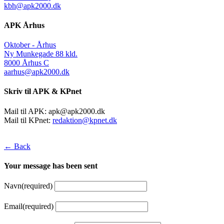
kbh@apk2000.dk
APK Århus
Oktober - Århus
Ny Munkegade 88 kld.
8000 Århus C
aarhus@apk2000.dk
Skriv til APK & KPnet
Mail til APK:
apk@apk2000.dk
Mail til KPnet:
redaktion@kpnet.dk
← Back
Your message has been sent
Navn
(required)
Email
(required)