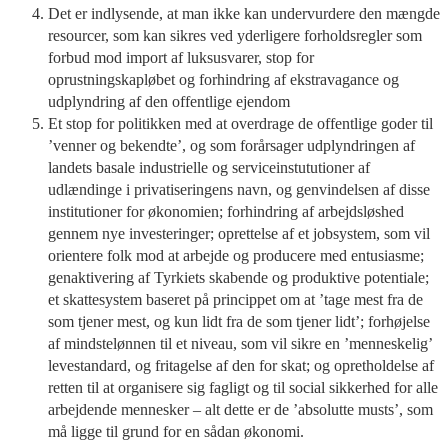
Det er indlysende, at man ikke kan undervurdere den mængde
resourcer, som kan sikres ved yderligere forholdsregler som
forbud mod import af luksusvarer, stop for
oprustningskapløbet og forhindring af ekstravagance og
udplyndring af den offentlige ejendom
Et stop for politikken med at overdrage de offentlige goder til
’venner og bekendte’, og som forårsager udplyndringen af
landets basale industrielle og serviceinstututioner af
udlændinge i privatiseringens navn, og genvindelsen af disse
institutioner for økonomien; forhindring af arbejdsløshed
gennem nye investeringer; oprettelse af et jobsystem, som vil
orientere folk mod at arbejde og producere med entusiasme;
genaktivering af Tyrkiets skabende og produktive potentiale;
et skattesystem baseret på princippet om at ’tage mest fra de
som tjener mest, og kun lidt fra de som tjener lidt’; forhøjelse
af mindstelønnen til et niveau, som vil sikre en ’menneskelig’
levestandard, og fritagelse af den for skat; og opretholdelse af
retten til at organisere sig fagligt og til social sikkerhed for alle
arbejdende mennesker – alt dette er de ’absolutte musts’, som
må ligge til grund for en sådan økonomi.