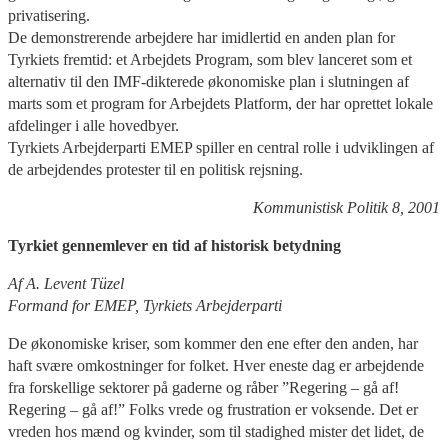
privatisering.
De demonstrerende arbejdere har imidlertid en anden plan for
Tyrkiets fremtid: et Arbejdets Program, som blev lanceret som et
alternativ til den IMF-dikterede økonomiske plan i slutningen af
marts som et program for Arbejdets Platform, der har oprettet lokale
afdelinger i alle hovedbyer.
Tyrkiets Arbejderparti EMEP spiller en central rolle i udviklingen af
de arbejdendes protester til en politisk rejsning.
Kommunistisk Politik 8, 2001
Tyrkiet gennemlever en tid af historisk betydning
Af A. Levent Tüzel
Formand for EMEP, Tyrkiets Arbejderparti
De økonomiske kriser, som kommer den ene efter den anden, har
haft svære omkostninger for folket. Hver eneste dag er arbejdende
fra forskellige sektorer på gaderne og råber ”Regering – gå af!
Regering – gå af!” Folks vrede og frustration er voksende. Det er
vreden hos mænd og kvinder, som til stadighed mister det lidet, de