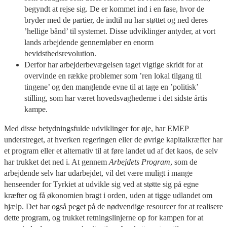
begyndt at rejse sig. De er kommet ind i en fase, hvor de
bryder med de partier, de indtil nu har støttet og ned deres
’hellige bånd’ til systemet. Disse udviklinger antyder, at vort
lands arbejdende gennemløber en enorm
bevidsthedsrevolution.
Derfor har arbejderbevægelsen taget vigtige skridt for at
overvinde en række problemer som ’ren lokal tilgang til
tingene’ og den manglende evne til at tage en ’politisk’
stilling, som har været hovedsvaghederne i det sidste årtis
kampe.
Med disse betydningsfulde udviklinger for øje, har EMEP
understreget, at hverken regeringen eller de øvrige kapitalkræfter har
et program eller et alternativ til at føre landet ud af det kaos, de selv
har trukket det ned i. At gennem
Arbejdets Program
, som de
arbejdende selv har udarbejdet, vil det være muligt i mange
henseender for Tyrkiet at udvikle sig ved at støtte sig på egne
kræfter og få økonomien bragt i orden, uden at tigge udlandet om
hjælp. Det har også peget på de nødvendige resourcer for at realisere
dette program, og trukket retningslinjerne op for kampen for at