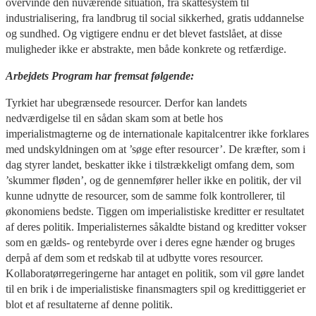
overvinde den nuværende situation, fra skattesystem til
industrialisering, fra landbrug til social sikkerhed, gratis uddannelse
og sundhed. Og vigtigere endnu er det blevet fastslået, at disse
muligheder ikke er abstrakte, men både konkrete og retfærdige.
Arbejdets Program har fremsat følgende:
Tyrkiet har ubegrænsede resourcer. Derfor kan landets
nedværdigelse til en sådan skam som at betle hos
imperialistmagterne og de internationale kapitalcentrer ikke forklares
med undskyldningen om at ’søge efter resourcer’. De kræfter, som i
dag styrer landet, beskatter ikke i tilstrækkeligt omfang dem, som
’skummer fløden’, og de gennemfører heller ikke en politik, der vil
kunne udnytte de resourcer, som de samme folk kontrollerer, til
økonomiens bedste. Tiggen om imperialistiske kreditter er resultatet
af deres politik. Imperialisternes såkaldte bistand og kreditter vokser
som en gælds- og rentebyrde over i deres egne hænder og bruges
derpå af dem som et redskab til at udbytte vores resourcer.
Kollaboratørregeringerne har antaget en politik, som vil gøre landet
til en brik i de imperialistiske finansmagters spil og kredittiggeriet er
blot et af resultaterne af denne politik.