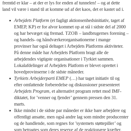
fremtid er klar – at der er lys for enden af tunnelen! – og at dette
land vil være i stand til at komme ud af det kaos, det er kastet ud i.
Arbejdets Platform
(et fagligt aktionsenhedsinitiativ, taget af
EMEP, KP) er for alvor kommet op at stå i sidste del af 2000
og har bevæget sig fremad. TZOB – landbrugernes forening –
og handels- og håndværkerorganisationerne i mange
provinser har også deltaget i Arbejdets Platforms aktiviteter.
På denne måde har Arbejdets Platform bragt alle de
arbejdendes vigtigste organisationer i Tyrkiet sammen.
Lokalafdelinger af Arbejdets Platform er blevet oprettet i
hovedprovinserne i de sidste måneder.
Tyrkiets Arbejderparti EMEP
(…) har taget initiativ til og
efter omfattende forberedelse og diskussioner præsenteret
Arbejdets Program
, et alternativt program rettet mod IMF-
diktatet, for ’venner og fjender’ gennem pressen den 31.
marts.
Ikke mindst i de sidste par måneder er ikke bare arbejdere og
offentligt ansatte, men også andre lag som mindre producenter
og de handlende, som regnes for ’systemets støttepiller’ og
som betragtes som deres reserve af de reaktionære kræfter,