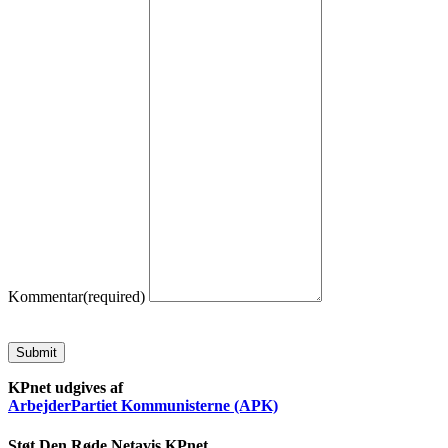
Kommentar
(required)
Submit
KPnet udgives af
ArbejderPartiet Kommunisterne (APK)
Støt Den Røde Netavis KPnet