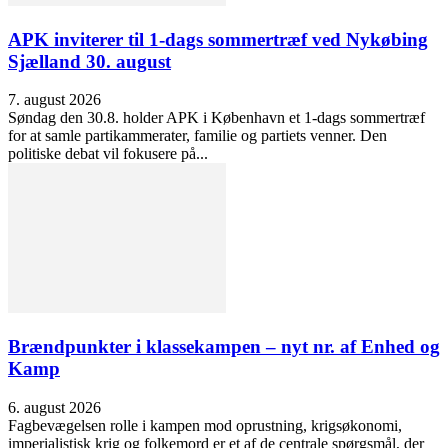
APK inviterer til 1-dags sommertræf ved Nykøbing
Sjælland 30. august
7. august 2026
Søndag den 30.8. holder APK i København et 1-dags sommertræf
for at samle partikammerater, familie og partiets venner. Den
politiske debat vil fokusere på...
Brændpunkter i klassekampen – nyt nr. af Enhed og
Kamp
6. august 2026
Fagbevægelsen rolle i kampen mod oprustning, krigsøkonomi,
imperialistisk krig og folkemord er et af de centrale spørgsmål, der