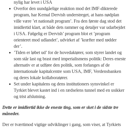
nylig har levet i USA
Overfor den uundgåelige reaktion mod det IMF-dikterede
program, har Kemal Dervish understreget, at hans nødplan
ville være ’et nationalt program’. Fra den første dag stod det
imidlertid klart, at både dets rammer og detaljer var udarbejdet
i USA. Følgelig er Dervish’ program blot et ’program
orienteret mod udlandet’, udvirket af ’kræfter med rødder
der’.
’Tiden er løbet ud’ for de hovedaktører, som styrer landet og
som står last og brast med imperialismens politik: Deres eneste
alternativ er at udføre den politik, som forlanges af de
internationale kapitalcentre som USA, IMF, Verdensbanken
og deres lokale kollaboratører.
Set under kapitalens og dens institutioners synsvinkel er
Tyrkiet blevet kastet ind i en rædselens tunnel med en usikker
og trist afslutning.
Dette er imidlertid ikke de eneste ting, som er sket i de sidste tre
måneder.
Der er tværtimod vigtige udviklinger i gang, som viser, at Tyrkiets