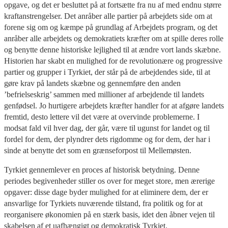
opgave, og det er besluttet på at fortsætte fra nu af med endnu større
kraftanstrengelser. Det anråber alle partier på arbejdets side om at
forene sig om og kæmpe på grundlag af Arbejdets program, og det
anråber alle arbejdets og demokratiets kræfter om at spille deres rolle
og benytte denne historiske lejlighed til at ændre vort lands skæbne.
Historien har skabt en mulighed for de revolutionære og progressive
partier og grupper i Tyrkiet, der står på de arbejdendes side, til at
gøre krav på landets skæbne og gennemføre den anden
’befrielseskrig’ sammen med millioner af arbejdende til landets
genfødsel. Jo hurtigere arbejdets kræfter handler for at afgøre landets
fremtid, desto lettere vil det være at overvinde problemerne. I
modsat fald vil hver dag, der går, være til ugunst for landet og til
fordel for dem, der plyndrer dets rigdomme og for dem, der har i
sinde at benytte det som en grænseforpost til Mellemøsten.
Tyrkiet gennemlever en proces af historisk betydning. Denne
periodes begivenheder stiller os over for meget store, men ærerige
opgaver: disse dage byder mulighed for at eliminere dem, der er
ansvarlige for Tyrkiets nuværende tilstand, fra politik og for at
reorganisere økonomien på en stærk basis, idet den åbner vejen til
skabelsen af et uafhængigt og demokratisk Tyrkiet.