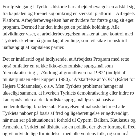
For første gang i Tyrkiets historie har arbejderbevægelsen adskilt sig
fra kapitalen og forenet sig omkring en særskilt platform – Arbejdets
Platform. Arbejderbevægelsen har endvidere for første gang sit eget
program. Dermed har den indtaget en politisk holdning. Alle
udviklinger viser, at arbejderbevægelsen ønsker at tage kontrol med
Tyrkiets skæbne på grundlag af en linje, som vil sikre fremskridt
uafhængigt af kapitalens partier.
Det er imidlertid også indlysende, at Arbejdets Program med rette
også omfatter en række ikke-økonomiske spørgsmål som
’demokratisering’, ’Ændring af grundloven fra 1982’ (indført af
militærjuntaen efter kuppet i 1980), ’Afskaffelse af YOK’ (Rådet for
Højere Uddannelse), o.s.v. Men Tyrkiets problemer hænger så
uløseligt sammen, at hverken Tyrkiets demokratisering eller indre ro
kan opnås uden at det kurdiske spørgsmål løses på basis af
mellemfolkeligt broderskab. Fornyelsen af naboskabet med alle
Tyrkiets naboer på basis af fred og ligeberettigelse er nødvendigt,
når man ser på situationen i forhold til Cypern, Balkan, Kaukasus og
Armenien. Tyrkiet må tilslutte sig en politik, der giver forrang til fred
og vil udvikle lige forbindelser med alle verdens folk, og som må