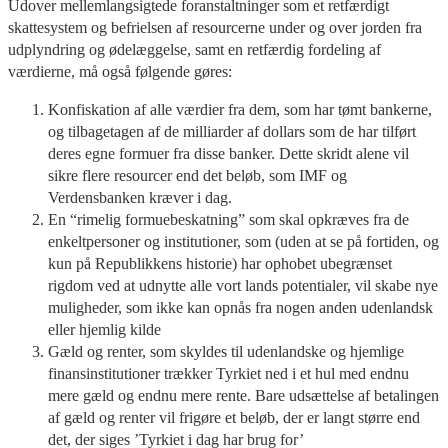
Udover mellemlangsigtede foranstaltninger som et retfærdigt
skattesystem og befrielsen af resourcerne under og over jorden fra
udplyndring og ødelæggelse, samt en retfærdig fordeling af
værdierne, må også følgende gøres:
Konfiskation af alle værdier fra dem, som har tømt bankerne,
og tilbagetagen af de milliarder af dollars som de har tilført
deres egne formuer fra disse banker. Dette skridt alene vil
sikre flere resourcer end det beløb, som IMF og
Verdensbanken kræver i dag.
En “rimelig formuebeskatning” som skal opkræves fra de
enkeltpersoner og institutioner, som (uden at se på fortiden, og
kun på Republikkens historie) har ophobet ubegrænset
rigdom ved at udnytte alle vort lands potentialer, vil skabe nye
muligheder, som ikke kan opnås fra nogen anden udenlandsk
eller hjemlig kilde
Gæld og renter, som skyldes til udenlandske og hjemlige
finansinstitutioner trækker Tyrkiet ned i et hul med endnu
mere gæld og endnu mere rente. Bare udsættelse af betalingen
af gæld og renter vil frigøre et beløb, der er langt større end
det, der siges ’Tyrkiet i dag har brug for’