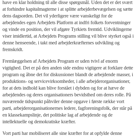
have en klar holdning til alle disse spørgsmål. Uden det er det svært
at forhindre kapitalmagterne i at splitte arbejderbevægelsen og sætte
dens dagsorden. Det vil yderligere være vanskeligt for de
arbejdendes egen Arbejdets Platform at indfri folkets forventninger
og vinde en position, der vil afgøre Tyrkiets fremtid. Udviklingerne
viser imidlertid, at Arbejdets Programs stilling vil blive styrket også i
denne henseende, i takt med arbejderkræfternes udvikling og
fremskridt.
Fremlæggelsen af Arbejdets Program er uden tvivl af enorm
vigtighed. Det er på den anden side endnu vigtigere at forklare dette
program og åbne det for diskussioner blandt de arbejdende masser, i
produktions- og servicevirksomheder, i alle arbejderorganisationer,
for at dets indhold kan blive forstået i dybden og for at hæve de
arbejdendes og deres organisationers bevidsthed om deres rolle. På
nuværende tidspunkt påhviler denne opgave i første række vort
parti, arbejderorganisationernes ledere, fagforeningsfolk, der står på
en klassekampslinje, det politiske lag af arbejdende og de
intellektuelle og demokratiske kræfter.
Vort parti har mobiliseret alle sine kræfter for at opfylde denne