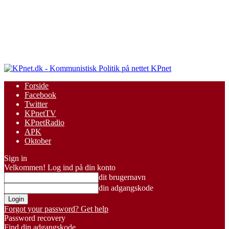
KPnet
Forside
Facebook
Twitter
KPnetTV
KPnetRadio
APK
Oktober
Sign in
Velkommen! Log ind på din konto
dit brugernavn
din adgangskode
Forgot your password? Get help
Password recovery
Find din adgangskode