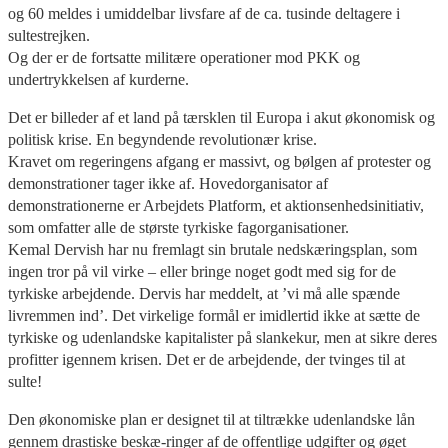
og 60 meldes i umiddelbar livsfare af de ca. tusinde deltagere i
sultestrejken.
Og der er de fortsatte militære operationer mod PKK og
undertrykkelsen af kurderne.
Det er billeder af et land på tærsklen til Europa i akut økonomisk og
politisk krise. En begyndende revolutionær krise.
Kravet om regeringens afgang er massivt, og bølgen af protester og
demonstrationer tager ikke af. Hovedorganisator af
demonstrationerne er Arbejdets Platform, et aktionsenhedsinitiativ,
som omfatter alle de største tyrkiske fagorganisationer.
Kemal Dervish har nu fremlagt sin brutale nedskæringsplan, som
ingen tror på vil virke – eller bringe noget godt med sig for de
tyrkiske arbejdende. Dervis har meddelt, at ’vi må alle spænde
livremmen ind’. Det virkelige formål er imidlertid ikke at sætte de
tyrkiske og udenlandske kapitalister på slankekur, men at sikre deres
profitter igennem krisen. Det er de arbejdende, der tvinges til at
sulte!
Den økonomiske plan er designet til at tiltrække udenlandske lån
gennem drastiske beskæ-ringer af de offentlige udgifter og øget