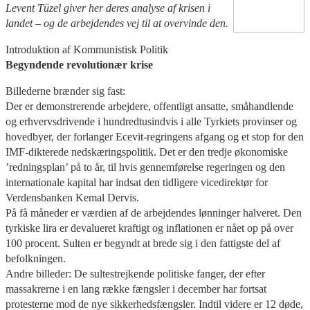
Levent Tüzel giver her deres analyse af krisen i
landet – og de arbejdendes vej til at overvinde den.
Introduktion af Kommunistisk Politik
Begyndende revolutionær krise
Billederne brænder sig fast:
Der er demonstrerende arbejdere, offentligt ansatte, småhandlende
og erhvervsdrivende i hundredtusindvis i alle Tyrkiets provinser og
hovedbyer, der forlanger Ecevit-regringens afgang og et stop for den
IMF-dikterede nedskæringspolitik. Det er den tredje økonomiske
’redningsplan’ på to år, til hvis gennemførelse regeringen og den
internationale kapital har indsat den tidligere vicedirektør for
Verdensbanken Kemal Dervis.
På få måneder er værdien af de arbejdendes lønninger halveret. Den
tyrkiske lira er devalueret kraftigt og inflationen er nået op på over
100 procent. Sulten er begyndt at brede sig i den fattigste del af
befolkningen.
Andre billeder: De sultestrejkende politiske fanger, der efter
massakrerne i en lang række fængsler i december har fortsat
protesterne mod de nye sikkerhedsfængsler. Indtil videre er 12 døde,