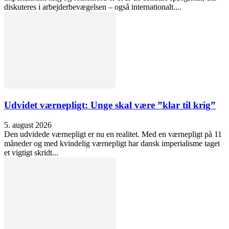
diskuteres i arbejderbevægelsen – også internationalt....
Udvidet værnepligt: Unge skal være ”klar til krig”
5. august 2026
Den udvidede værnepligt er nu en realitet. Med en værnepligt på 11
måneder og med kvindelig værnepligt har dansk imperialisme taget
et vigtigt skridt...