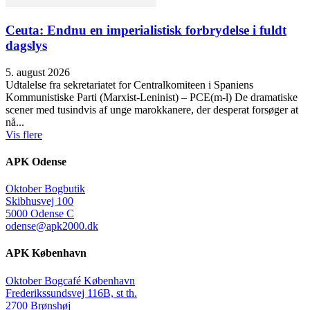
Ceuta: Endnu en imperialistisk forbrydelse i fuldt
dagslys
5. august 2026
Udtalelse fra sekretariatet for Centralkomiteen i Spaniens
Kommunistiske Parti (Marxist-Leninist) – PCE(m-l) De dramatiske
scener med tusindvis af unge marokkanere, der desperat forsøger at
nå...
Vis flere
APK Odense
Oktober Bogbutik
Skibhusvej 100
5000 Odense C
odense@apk2000.dk
APK København
Oktober Bogcafé København
Frederikssundsvej 116B, st th.
2700 Brønshøj