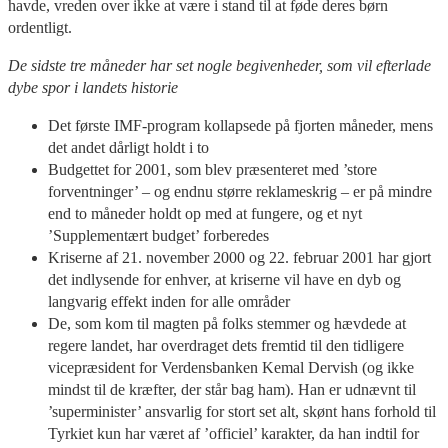
havde, vreden over ikke at være i stand til at føde deres børn
ordentligt.
De sidste tre måneder har set nogle begivenheder, som vil efterlade
dybe spor i landets historie
Det første IMF-program kollapsede på fjorten måneder, mens
det andet dårligt holdt i to
Budgettet for 2001, som blev præsenteret med ’store
forventninger’ – og endnu større reklameskrig – er på mindre
end to måneder holdt op med at fungere, og et nyt
’Supplementært budget’ forberedes
Kriserne af 21. november 2000 og 22. februar 2001 har gjort
det indlysende for enhver, at kriserne vil have en dyb og
langvarig effekt inden for alle områder
De, som kom til magten på folks stemmer og hævdede at
regere landet, har overdraget dets fremtid til den tidligere
vicepræsident for Verdensbanken Kemal Dervish (og ikke
mindst til de kræfter, der står bag ham). Han er udnævnt til
’superminister’ ansvarlig for stort set alt, skønt hans forhold til
Tyrkiet kun har været af ’officiel’ karakter, da han indtil for