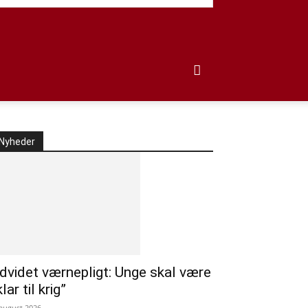
Nyheder
dvidet værnepligt: Unge skal være
klar til krig”
 august 2026