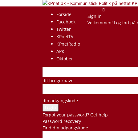
KP
Forside
Sign in
Facebook
Velkommen! Log ind på 
Twitter
KPnetTV
KPnetRadio
APK
Oktober
dit brugernavn
din adgangskode
Forgot your password? Get help
Password recovery
Find din adgangskode