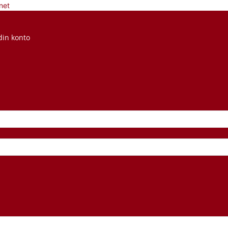
net
din konto