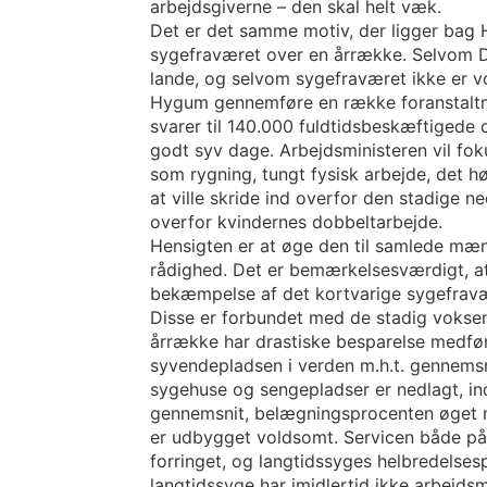
arbejdsgiverne – den skal helt væk.
Det er det samme motiv, der ligger bag
sygefraværet over en årrække. Selvom Dan
lande, og selvom sygefraværet ikke er 
Hygum gennemføre en række foranstaltni
svarer til 140.000 fuldtidsbeskæftigede 
godt syv dage. Arbejdsministeren vil fo
som rygning, tungt fysisk arbejde, det hø
at ville skride ind overfor den stadige ne
overfor kvindernes dobbeltarbejde.
Hensigten er at øge den til samlede mæng
rådighed. Det er bemærkelsesværdigt, at
bekæmpelse af det kortvarige sygefrav
Disse er forbundet med de stadig voks
årrække har drastiske besparelse medført
syvendepladsen i verden m.h.t. gennemsnit
sygehuse og sengepladser er nedlagt, ind
gennemsnit, belægningsprocenten øget m
er udbygget voldsomt. Servicen både på 
forringet, og langtidssyges helbredelses
langtidssyge har imidlertid ikke arbejds