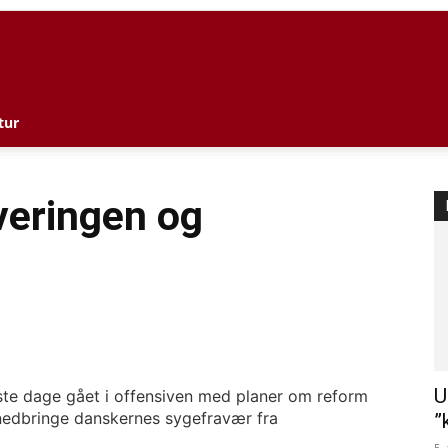
l
tur
veringen og
U
ste dage gået i offensiven med planer om reform
nedbringe danskernes sygefravær fra
”
5.