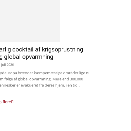
arlig cocktail af krigsoprustning
g global opvarmning
. juli 2026
Sydeuropa brænder kæmpemæssige områder lige nu
m følge af global opvarmning. Mere end 300.000
nnesker er evakueret fra deres hjem, i en tid...
s flere