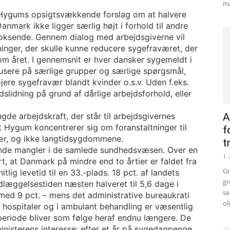
ma
 Hygums opsigtsvækkende forslag om at halvere
mark ikke ligger særlig højt i forhold til andre
voksende. Gennem dialog med arbejdsgiverne vil
nger, der skulle kunne reducere sygefraværet, der
om året. I gennemsnit er hver dansker sygemeldt i
kusere på særlige grupper og særlige spørgsmål,
jere sygefravær blandt kvinder o.s.v. Uden f.eks.
dslidning på grund af dårlige arbejdsforhold, eller
de arbejdskraft, der står til arbejdsgivernes
A
 Hygum koncentrerer sig om foranstaltninger til
f
ær, og ikke langtidsygdommene.
t
ende mangler i de samlede sundhedsvæsen. Over en
1.
, at Danmark på mindre end to årtier er faldet fra
Gr
lig levetid til en 33.-plads. 18 pct. af landets
gr
læggelsestiden næsten halveret til 5,6 dage i
se
ed 9 pct. – mens det administrative bureaukrati
ol
hospitaler og i ambulant behandling er væsentlig
periode bliver som følge heraf endnu længere. De
ministerens interesse: efter et år på sygedagpenge