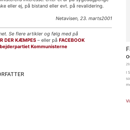
e eller ej, på bistand eller evt. på revalidering.
Netavisen, 23. marts2001
net. Se flere artikler og følg med på
OR DER KÆMPES
– eller på
FACEBOOK
bejderpartiet Kommunisterne
F
o
29
I 
ORFATTER
so
me
Vi