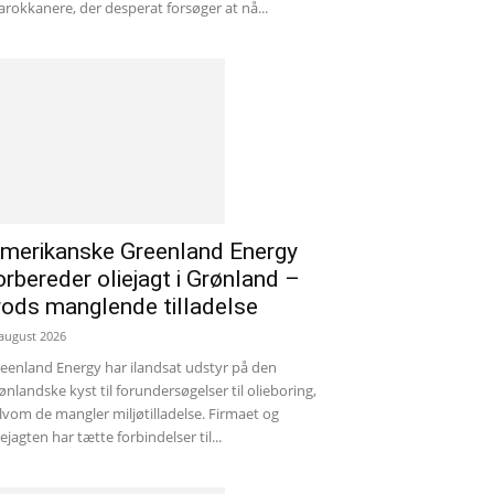
rokkanere, der desperat forsøger at nå...
merikanske Greenland Energy
orbereder oliejagt i Grønland –
rods manglende tilladelse
 august 2026
eenland Energy har ilandsat udstyr på den
ønlandske kyst til forundersøgelser til olieboring,
lvom de mangler miljøtilladelse. Firmaet og
iejagten har tætte forbindelser til...