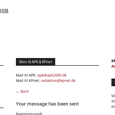
 DSB
K
Skriv til APK & KPnet
A
Mail til APK:
apk@apk2000.dk
Mail til KPnet:
redaktion@kpnet.dk
← Back
Væ
st
Your message has been sent
m
Navn
(required)