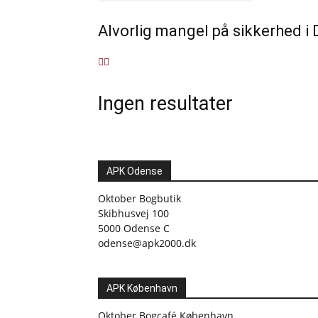
Alvorlig mangel på sikkerhed i
Ingen resultater
APK Odense
Oktober Bogbutik
Skibhusvej 100
5000 Odense C
odense@apk2000.dk
APK København
Oktober Bogcafé København