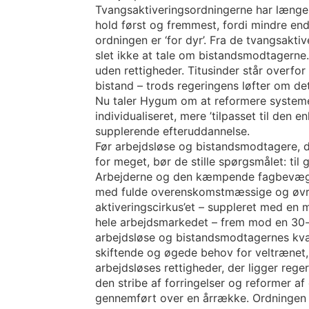
Tvangsaktiveringsordningerne har længe v
hold først og fremmest, fordi mindre end 
ordningen er ‘for dyr’. Fra de tvangsaktiv
slet ikke at tale om bistandsmodtagerne., d
uden rettigheder. Titusinder står overfo
bistand – trods regeringens løfter om de
Nu taler Hygum om at reformere systeme
individualiseret, mere ’tilpasset til den e
supplerende efteruddannelse.
Før arbejdsløse og bistandsmodtagere, d
for meget, bør de stille spørgsmålet: ti
Arbejderne og den kæmpende fagbevægel
med fulde overenskomstmæssige og øvrige
aktiveringscirkus’et – suppleret med en 
hele arbejdsmarkedet – frem mod en 30-
arbejdsløse og bistandsmodtagernes kvali
skiftende og øgede behov for veltrænet, bi
arbejdsløses rettigheder, der ligger reg
den stribe af forringelser og reformer 
gennemført over en årrække. Ordningen sk