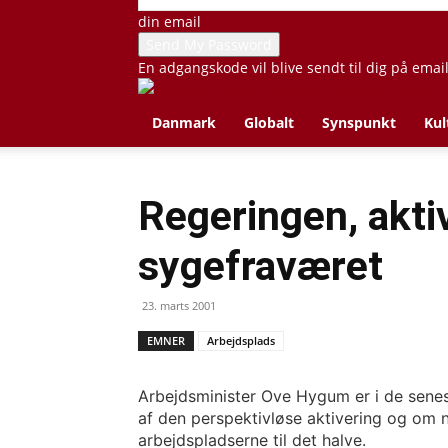
din email
En adgangskode vil blive sendt til dig på emai
Danmark
Globalt
Synspunkt
Kul
Regeringen, akti
sygefraværet
23. marts 2001
EMNER
Arbejdsplads
Arbejdsminister Ove Hygum er i de sene
af den perspektivløse aktivering og om 
arbejdspladserne til det halve.