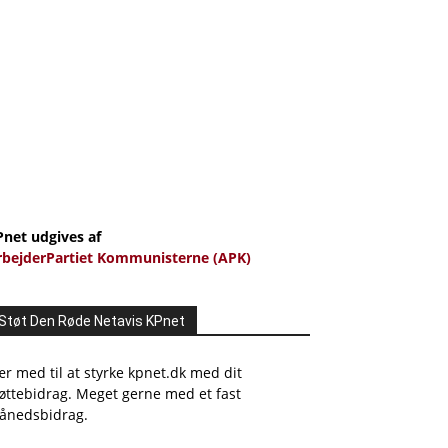
Pnet udgives af
rbejderPartiet Kommunisterne (APK)
Støt Den Røde Netavis KPnet
r med til at styrke kpnet.dk med dit
øttebidrag. Meget gerne med et fast
ånedsbidrag.