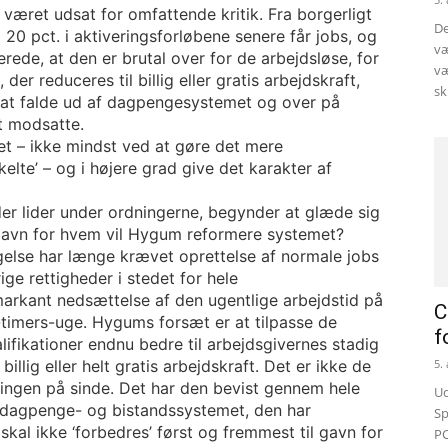
æret udsat for omfattende kritik. Fra borgerligt
De
20 pct. i aktiveringsforløbene senere får jobs, og
væ
erede, at den er brutal over for de arbejdsløse, for
væ
er reduceres til billig eller gratis arbejdskraft,
sk
r at falde ud af dagpengesystemet og over på
t modsatte.
t – ikke mindst ved at gøre det mere
nkelte’ – og i højere grad give det karakter af
er lider under ordningerne, begynder at glæde sig
l gavn for hvem vil Hygum reformere systemet?
se har længe krævet oprettelse af normale jobs
 rettigheder i stedet for hele
markant nedsættelse af den ugentlige arbejdstid på
C
timers-uge. Hygums forsæt er at tilpasse de
f
fikationer endnu bedre til arbejdsgivernes stadig
llig eller helt gratis arbejdskraft. Det er ikke de
5.
eringen på sinde. Det har den bevist gennem hele
Ud
af dagpenge- og bistandssystemet, den har
Sp
al ikke ‘forbedres’ først og fremmest til gavn for
PC