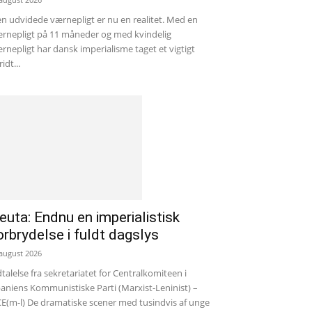
n udvidede værnepligt er nu en realitet. Med en
rnepligt på 11 måneder og med kvindelig
rnepligt har dansk imperialisme taget et vigtigt
ridt...
euta: Endnu en imperialistisk
orbrydelse i fuldt dagslys
 august 2026
talelse fra sekretariatet for Centralkomiteen i
aniens Kommunistiske Parti (Marxist-Leninist) –
E(m-l) De dramatiske scener med tusindvis af unge