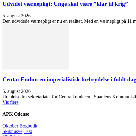
Udvidet værnepligt: Unge skal være ”klar til krig”
5. august 2026
Den udvidede værnepligt er nu en realitet. Med en værnepligt på 11 må
Ceuta: Endnu en imperialistisk forbrydelse i fuldt dag
5. august 2026
Udtalelse fra sekretariatet for Centralkomiteen i Spaniens Kommunisti
Vis flere
APK Odense
Oktober Bogbutik
Skibhusvej 100