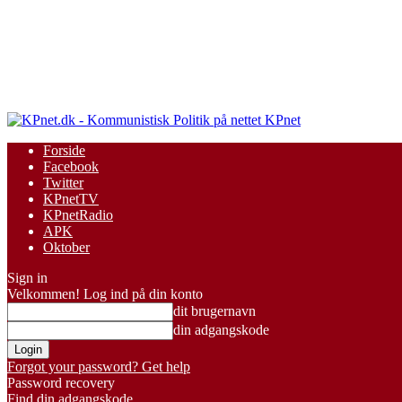
KPnet
Forside
Facebook
Twitter
KPnetTV
KPnetRadio
APK
Oktober
Sign in
Velkommen! Log ind på din konto
dit brugernavn
din adgangskode
Forgot your password? Get help
Password recovery
Find din adgangskode