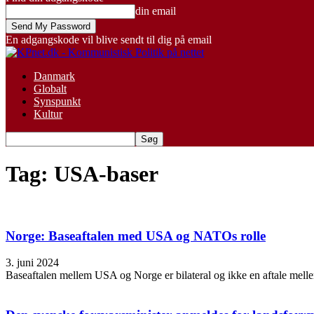
din email
En adgangskode vil blive sendt til dig på email
Danmark
Globalt
Synspunkt
Kultur
Tag: USA-baser
Norge: Baseaftalen med USA og NATOs rolle
3. juni 2024
Baseaftalen mellem USA og Norge er bilateral og ikke en aftale melle