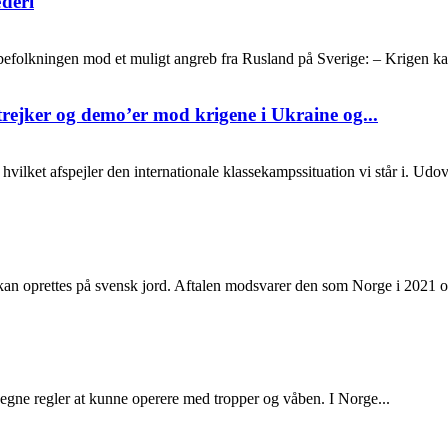
æderi
e befolkningen mod et muligt angreb fra Rusland på Sverige: – Krigen k
strejker og demo’er mod krigene i Ukraine og...
hvilket afspejler den internationale klassekampssituation vi står i. Ud
kan oprettes på svensk jord. Aftalen modsvarer den som Norge i 2021 o
 egne regler at kunne operere med tropper og våben. I Norge...