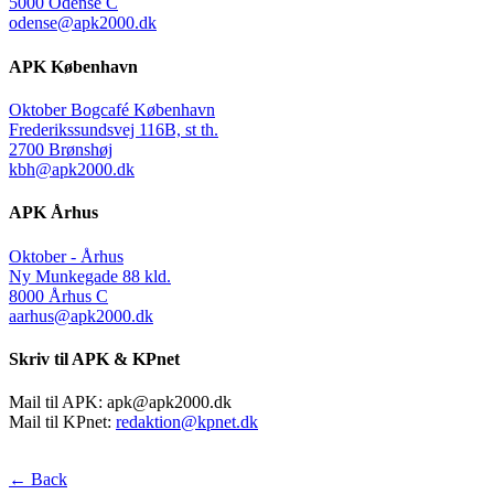
5000 Odense C
odense@apk2000.dk
APK København
Oktober Bogcafé København
Frederikssundsvej 116B, st th.
2700 Brønshøj
kbh@apk2000.dk
APK Århus
Oktober - Århus
Ny Munkegade 88 kld.
8000 Århus C
aarhus@apk2000.dk
Skriv til APK & KPnet
Mail til APK:
apk@apk2000.dk
Mail til KPnet:
redaktion@kpnet.dk
← Back