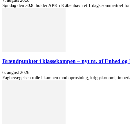
7. august 2026
Søndag den 30.8. holder APK i København et 1-dags sommertræf for at 
Brændpunkter i klassekampen – nyt nr. af Enhed o
6. august 2026
Fagbevægelsen rolle i kampen mod oprustning, krigsøkonomi, imperialis