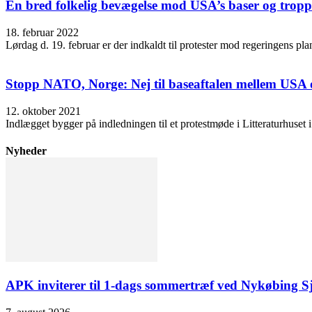
En bred folkelig bevægelse mod USA’s baser og trop
18. februar 2022
Lørdag d. 19. februar er der indkaldt til protester mod regeringens pl
Stopp NATO, Norge: Nej til baseaftalen mellem USA
12. oktober 2021
Indlægget bygger på indledningen til et protestmøde i Litteraturhuset
Nyheder
APK inviterer til 1-dags sommertræf ved Nykøbing S