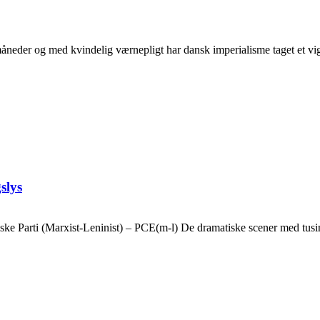
neder og med kvindelig værnepligt har dansk imperialisme taget et vigti
slys
ske Parti (Marxist-Leninist) – PCE(m-l) De dramatiske scener med tusin