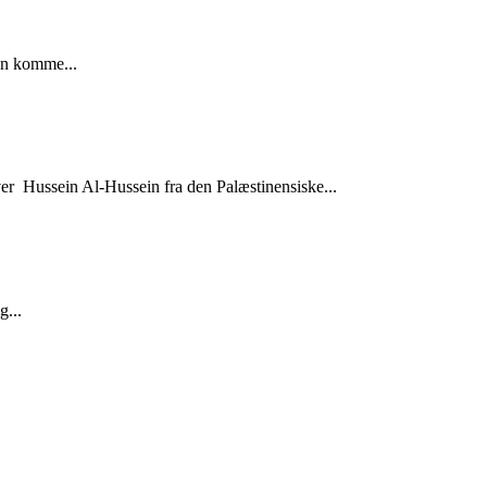
an komme...
over Hussein Al-Hussein fra den Palæstinensiske...
g...