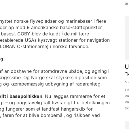
ar
enyttet norske flyvepladser og marinebaser i flere
der op mod 9 amerikanske base-støttepunkter i
bases”. COBY blev de kaldt i de militære
 etablerede USAs kystvagt stationer for navigation
LORAN C-stationerne) i norske farvande.
ng
U
af anløbshavne for atomdrevne ubåde, og øgning i
”
 krigsskibe. Og Norge skal styrke sin position som
5.
ng og kæmpemæssig udbygning af radaranlæg.
De
kift i basepolitikken
. Nu lægges rammerne for et
væ
væ
t – og bogstavelig talt livsfarligt for befolkningen
sk
og fungerer som et landfast hangarskib for
 faren for at blive bombemål, og risikoen ved