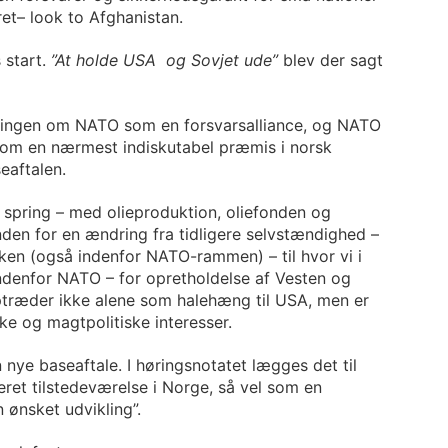
ret– look to Afghanistan.
 start.
”At holde USA og Sovjet ude”
blev der sagt
tillingen om NATO som en forsvarsalliance, og NATO
som en nærmest indiskutabel præmis i norsk
eaftalen.
 spring – med olieproduktion, oliefonden og
nden for en ændring fra tidligere selvstændighed –
kken (også indenfor NATO-rammen) – til hvor vi i
indenfor NATO – for opretholdelse af Vesten og
træder ikke alene som halehæng til USA, men er
ke og magtpolitiske interesser.
 nye baseaftale. I høringsnotatet lægges det til
ieret tilstedeværelse i Norge, så vel som en
n ønsket udvikling”.