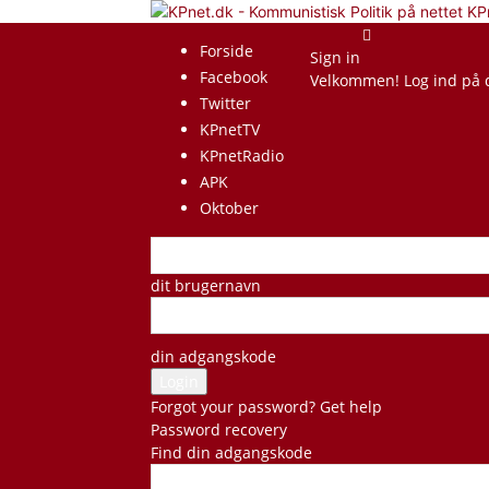
KP
Forside
Sign in
Facebook
Velkommen! Log ind på 
Twitter
KPnetTV
KPnetRadio
APK
Oktober
dit brugernavn
din adgangskode
Forgot your password? Get help
Password recovery
Find din adgangskode