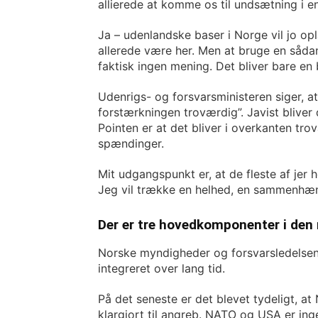
allierede at komme os til undsætning i en 
Ja – udenlandske baser i Norge vil jo opla
allerede være her. Men at bruge en sådan 
faktisk ingen mening. Det bliver bare en
Udenrigs- og forsvarsministeren siger, a
forstærkningen troværdig”. Javist blive
Pointen er at det bliver i overkanten tr
spændinger.
Mit udgangspunkt er, at de fleste af jer 
Jeg vil trække en helhed, en sammenhæng
Der er tre hovedkomponenter i den 
Norske myndigheder og forsvarsledelse
integreret over lang tid.
På det seneste er det blevet tydeligt, at
klargjort til angreb. NATO og USA er ing