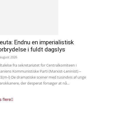
euta: Endnu en imperialistisk
orbrydelse i fuldt dagslys
 august 2026
talelse fra sekretariatet for Centralkomiteen i
aniens Kommunistiske Parti (Marxist-Leninist) –
E(m-l) De dramatiske scener med tusindvis af unge
rokkanere, der desperat forsøger at nå...
s flere