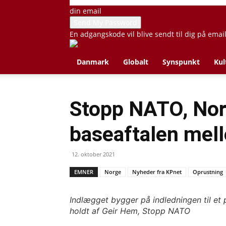
din email
En adgangskode vil blive sendt til dig på emai
Danmark
Globalt
Synspunkt
Kul
Stopp NATO, Norg
baseaftalen mel
12. oktober 2021
EMNER
Norge
Nyheder fra KPnet
Oprustning
Indlægget bygger på indledningen til et p
holdt af Geir Hem, Stopp NATO