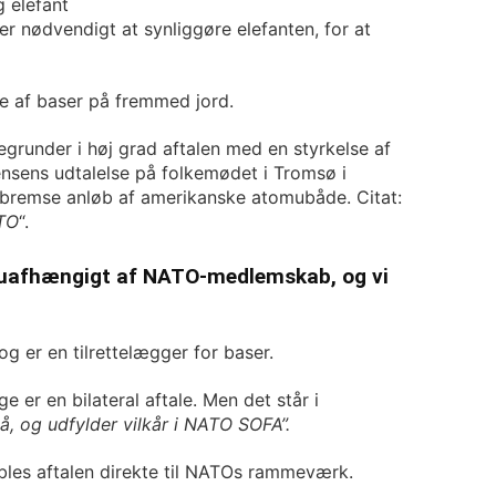
 elefant
r nødvendigt at synliggøre elefanten, for at
se af baser på fremmed jord.
egrunder i høj grad aftalen med en styrkelse af
ensens udtalelse på folkemødet i Tromsø i
e bremse anløb af amerikanske atomubåde. Citat:
ATO
“.
r uafhængigt af NATO-medlemskab, og vi
 er en tilrettelægger for baser.
er en bilateral aftale. Men det står i
å, og udfylder vilkår i NATO SOFA”.
les aftalen direkte til NATOs rammeværk.