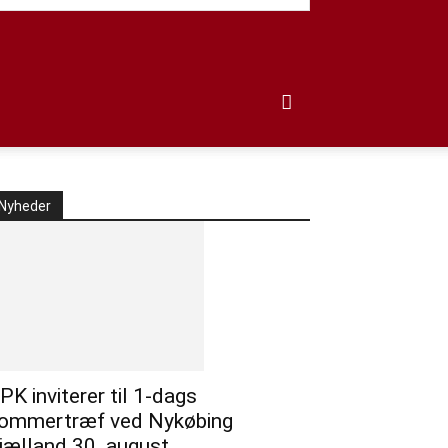
Nyheder
PK inviterer til 1-dags
ommertræf ved Nykøbing
jælland 30. august