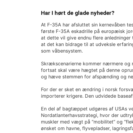
Har I hørt de glade nyheder?
At F-35A har afsluttet sin kernevåben tes
første F-35A eskadrille på europæisk jord
at dette vil give endnu flere anledninger
at det kan bidrage til at udveksle erfari
som våbensystem.
Skrækscenarierne kommer nærmere og næ
fortsat skal være hægtet på denne oprus
og hæve stemmen for afspænding og ne
For der er sket en ændring i norsk forsv
importerer krigere. Den udvidede baseaft
En del af bagtæppet udgøres af USAs 
Nordatlanterhavsstrategi, hvor der udtr
muskler med vægt på ”mobilitet” og ”flek
ønsket om havne, flyvepladser, lagringsfa