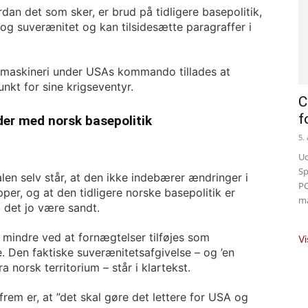
dan det som sker, er brud på tidligere basepolitik,
og suverænitet og kan tilsidesætte paragraffer i
igsmaskineri under USAs kommando tillades at
nkt for sine krigseventyr.
C
f
yder med norsk basepolitik
5.
Ud
Sp
ftalen selv står, at den ikke indebærer ændringer i
PC
pper, og at den tidligere norske basepolitik er
ma
å det jo være sandt.
 mindre ved at fornægtelser tilføjes som
Vi
e. Den faktiske suverænitetsafgivelse – og ’en
a norsk territorium – står i klartekst.
rem er, at ”det skal gøre det lettere for USA og