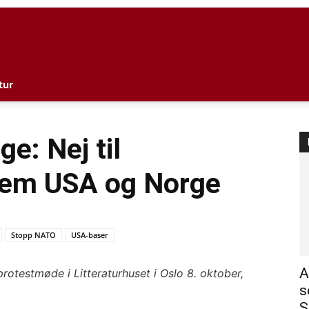
l
tur
e: Nej til
lem USA og Norge
Stopp NATO
USA-baser
A
rotestmøde i Litteraturhuset i Oslo 8. oktober,
s
S