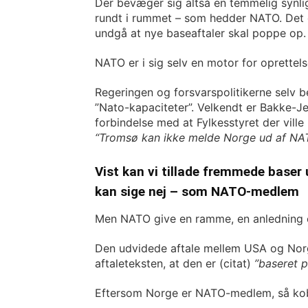
Der bevæger sig altså en temmelig synlig
rundt i rummet – som hedder NATO. Det e
undgå at nye baseaftaler skal poppe op.
NATO er i sig selv en motor for oprettel
Regeringen og forsvarspolitikerne selv b
”Nato-kapaciteter”. Velkendt er Bakke-J
forbindelse med at Fylkesstyret der vill
“Tromsø kan ikke melde Norge ud af N
Vist kan vi tillade fremmede base
kan sige nej – som NATO-medlem
Men NATO give en ramme, en anledning og
Den udvidede aftale mellem USA og Norge 
aftaleteksten, at den er (citat)
”baseret p
Eftersom Norge er NATO-medlem, så kob