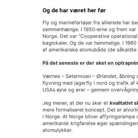
Og de har været her før
Fly og marinefartøjer fra allierede har b
sammenhænge. I 1950-erne og frem var 
Norge. Det var ”Cooperative operational 
baglokaler. Og de var hemmelige. I 1960
af amerikanske atomubåde (de såkaldte 
På det seneste er der sket en optrapni
Værnes – Setermoen – Ørlandet, åbning 
flyvning med jagerfly i nord og trafik af
USAs øjne og ører – gennem overvågni
Jeg mener, at der nu sker et
kvalitativt s
mere formaliseret koncept. Det er alvorlig
i Norge. At Norge bliver affyringsrampe 
amerikansk krigførelse øger spændingen,
atomulykker.