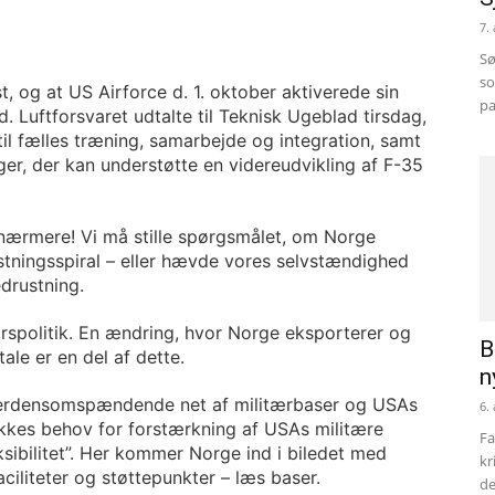
7.
Sø
so
t, og at US Airforce d. 1. oktober aktiverede sin
pa
. Luftforsvaret udtalte til Teknisk Ugeblad tirsdag,
 til fælles træning, samarbejde og integration, samt
nger, der kan understøtte en videreudvikling af F-35
rmere! Vi må stille spørgsmålet, om Norge
tningsspiral – eller hævde vores selvstændighed
drustning.
arspolitik. En ændring, hvor Norge eksporterer og
B
ale er en del af dette.
n
verdensomspændende net af militærbaser og USAs
6.
ykkes behov for forstærkning af USAs militære
Fa
sibilitet”. Her kommer Norge ind i biledet med
kr
ciliteter og støttepunkter – læs baser.
de