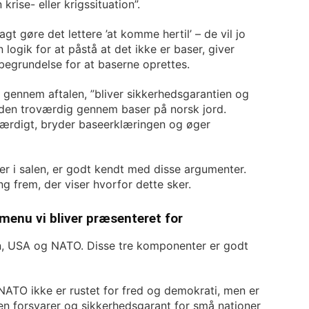
krise- eller krigssituation”.
gt gøre det lettere ’at komme hertil’ – de vil jo
logik for at påstå at det ikke er baser, giver
 begrundelse for at baserne oprettes.
t gennem aftalen, ”bliver sikkerhedsgarantien og
r den troværdig gennem baser på norsk jord.
oværdigt, bryder baseerklæringen og øger
her i salen, er godt kendt med disse argumenter.
 frem, der viser hvorfor dette sker.
menu vi bliver præsenteret for
n, USA og NATO. Disse tre komponenter er godt
 NATO ikke er rustet for fred og demokrati, men er
en forsvarer og sikkerhedsgarant for små nationer