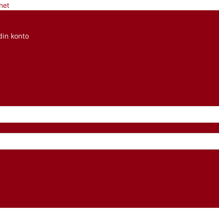
net
din konto