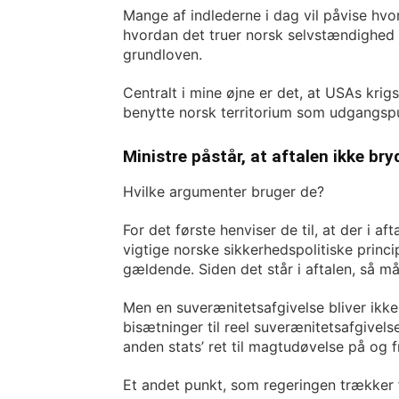
Mange af indlederne i dag vil påvise hvor
hvordan det truer norsk selvstændighed 
grundloven.
Centralt i mine øjne er det, at USAs kr
benytte norsk territorium som udgangspu
Ministre påstår, at aftalen ikke br
Hvilke argumenter bruger de?
For det første henviser de til, at der i a
vigtige norske sikkerhedspolitiske princi
gældende. Siden det står i aftalen, så m
Men en suverænitetsafgivelse bliver ikke
bisætninger til reel suverænitetsafgivels
anden stats’ ret til magtudøvelse på og fr
Et andet punkt, som regeringen trækker f