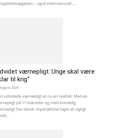
bejderbevægelsen – også internationalt....
dvidet værnepligt: Unge skal være
klar til krig”
 august 2026
n udvidede værnepligt er nu en realitet. Med en
rnepligt på 11 måneder og med kvindelig
rnepligt har dansk imperialisme taget et vigtigt
ridt...