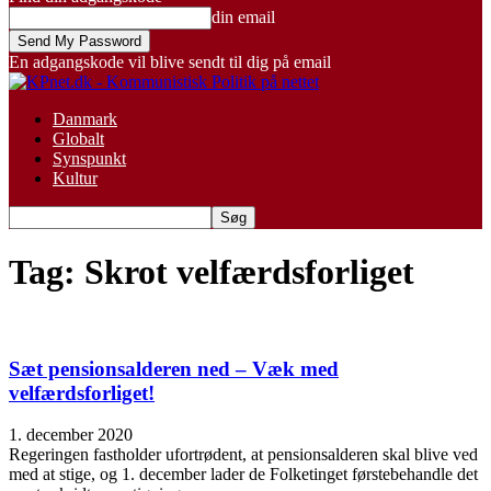
din email
En adgangskode vil blive sendt til dig på email
Danmark
Globalt
Synspunkt
Kultur
Tag: Skrot velfærdsforliget
Sæt pensionsalderen ned – Væk med
velfærdsforliget!
1. december 2020
Regeringen fastholder ufortrødent, at pensionsalderen skal blive ved
med at stige, og 1. december lader de Folketinget førstebehandle det