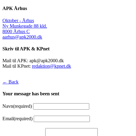
APK Århus
Oktober - Århus
Ny Munkegade 88 kld.
8000 Århus C
aarhus@apk2000.dk
Skriv til APK & KPnet
Mail til APK:
apk@apk2000.dk
Mail til KPnet:
redaktion@kpnet.dk
← Back
Your message has been sent
Navn
(required)
Email
(required)