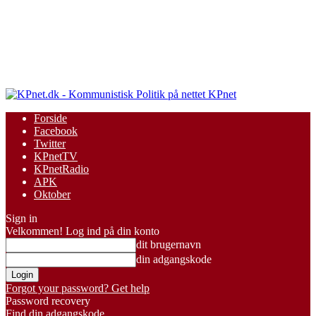
KPnet
Forside
Facebook
Twitter
KPnetTV
KPnetRadio
APK
Oktober
Sign in
Velkommen! Log ind på din konto
dit brugernavn
din adgangskode
Forgot your password? Get help
Password recovery
Find din adgangskode