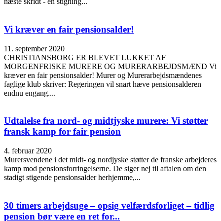
næste skridt - en stigning...
Vi kræver en fair pensionsalder!
11. september 2020
CHRISTIANSBORG ER BLEVET LUKKET AF
MORGENFRISKE MURERE OG MURERARBEJDSMÆND Vi
kræver en fair pensionsalder! Murer og Murerarbejdsmændenes
faglige klub skriver: Regeringen vil snart hæve pensionsalderen
endnu engang....
Udtalelse fra nord- og midtjyske murere: Vi støtter
fransk kamp for fair pension
4. februar 2020
Murersvendene i det midt- og nordjyske støtter de franske arbejderes
kamp mod pensionsforringelserne. De siger nej til aftalen om den
stadigt stigende pensionsalder herhjemme,...
30 timers arbejdsuge – opsig velfærdsforliget – tidlig
pension bør være en ret for...