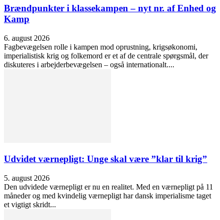
Brændpunkter i klassekampen – nyt nr. af Enhed og
Kamp
6. august 2026
Fagbevægelsen rolle i kampen mod oprustning, krigsøkonomi,
imperialistisk krig og folkemord er et af de centrale spørgsmål, der
diskuteres i arbejderbevægelsen – også internationalt....
Udvidet værnepligt: Unge skal være ”klar til krig”
5. august 2026
Den udvidede værnepligt er nu en realitet. Med en værnepligt på 11
måneder og med kvindelig værnepligt har dansk imperialisme taget
et vigtigt skridt...