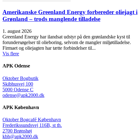
Amerikanske Greenland Energy forbereder oliejagt i
Grønland – trods manglende tilladelse
1. august 2026
Greenland Energy har ilandsat udstyr på den grønlandske kyst til
forundersøgelser til olieboring, selvom de mangler miljøtilladelse.
Firmaet og oliejagten har tætte forbindelser til...
Vis flere
APK Odense
Oktober Bogbutik
Skibhusvej 100
5000 Odense C
odense@apk2000.dk
APK København
Oktober Bogcafé København
Frederikssundsvej 116B, st th.
2700 Brønshøj
kbh@apk2000.dk