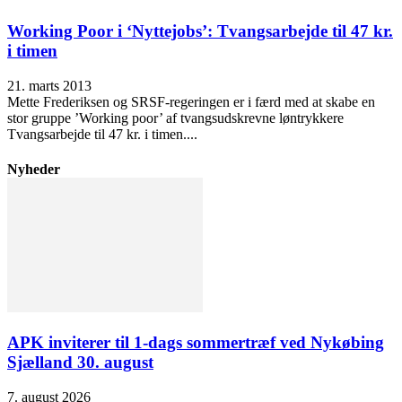
Working Poor i ‘Nyttejobs’: Tvangsarbejde til 47 kr.
i timen
21. marts 2013
Mette Frederiksen og SRSF-regeringen er i færd med at skabe en
stor gruppe ’Working poor’ af tvangsudskrevne løntrykkere
Tvangsarbejde til 47 kr. i timen....
Nyheder
APK inviterer til 1-dags sommertræf ved Nykøbing
Sjælland 30. august
7. august 2026