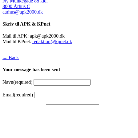
Ny Munkegade 88 kld.
8000 Århus C
aarhus@apk2000.dk
Skriv til APK & KPnet
Mail til APK:
apk@apk2000.dk
Mail til KPnet:
redaktion@kpnet.dk
← Back
Your message has been sent
Navn
(required)
Email
(required)