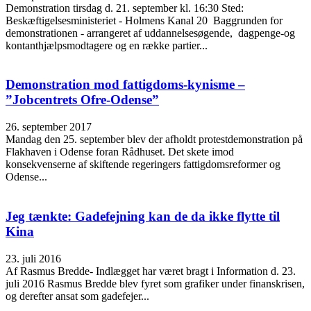
Demonstration tirsdag d. 21. september kl. 16:30 Sted:
Beskæftigelsesministeriet - Holmens Kanal 20 Baggrunden for
demonstrationen - arrangeret af uddannelsesøgende, dagpenge-og
kontanthjælpsmodtagere og en række partier...
Demonstration mod fattigdoms-kynisme –
”Jobcentrets Ofre-Odense”
26. september 2017
Mandag den 25. september blev der afholdt protestdemonstration på
Flakhaven i Odense foran Rådhuset. Det skete imod
konsekvenserne af skiftende regeringers fattigdomsreformer og
Odense...
Jeg tænkte: Gadefejning kan de da ikke flytte til
Kina
23. juli 2016
Af Rasmus Bredde- Indlægget har været bragt i Information d. 23.
juli 2016 Rasmus Bredde blev fyret som grafiker under finanskrisen,
og derefter ansat som gadefejer...