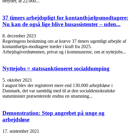
betyder, at 22.000...
37 timers arbejdspligt for kontanthjælpsmodtagere:
Nu kan de også lige blive husassistenter – uden...
8. december 2023
Regeringens beslutning om at kræve 37 timers ugentligt arbejde af
kontanthælps-modtagere træder i kraft fra 2025.
Arbejdsgiverdrømmen, privat og i kommunerne, om at nyttejobs...
Nyttejobs = statssanktioneret socialdumping
5. oktober 2021
I august blev der registreret mere end 130.000 arbejdsløse i
Danmark, det var samtidig med til at den socialdemokratiske
statsminister præsenterede endnu en stramning...
Demonstration: Stop angrebet på unge og
arbejdsløse
17. september 2021