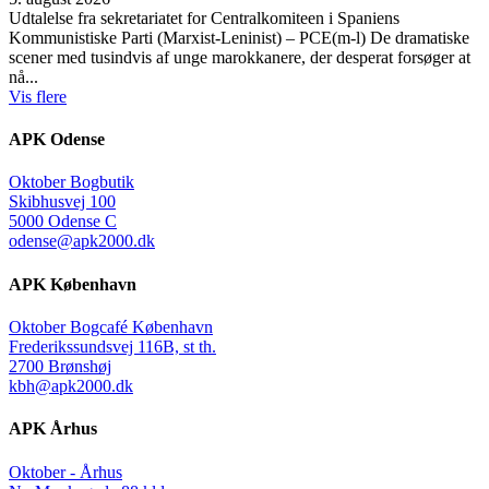
Udtalelse fra sekretariatet for Centralkomiteen i Spaniens
Kommunistiske Parti (Marxist-Leninist) – PCE(m-l) De dramatiske
scener med tusindvis af unge marokkanere, der desperat forsøger at
nå...
Vis flere
APK Odense
Oktober Bogbutik
Skibhusvej 100
5000 Odense C
odense@apk2000.dk
APK København
Oktober Bogcafé København
Frederikssundsvej 116B, st th.
2700 Brønshøj
kbh@apk2000.dk
APK Århus
Oktober - Århus