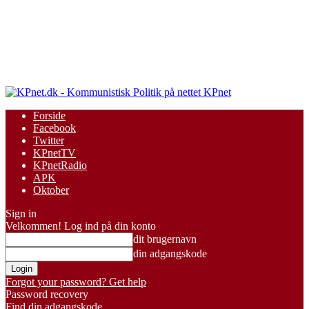
KPnet
Forside
Facebook
Twitter
KPnetTV
KPnetRadio
APK
Oktober
Sign in
Velkommen! Log ind på din konto
dit brugernavn
din adgangskode
Forgot your password? Get help
Password recovery
Find din adgangskode