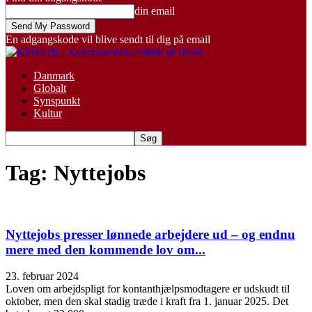
din email
En adgangskode vil blive sendt til dig på email
Danmark
Globalt
Synspunkt
Kultur
Tag: Nyttejobs
Nyttejobs presser lønnede arbejdere ud – og endnu
mere med den kommende lov om...
23. februar 2024
Loven om arbejdspligt for kontanthjælpsmodtagere er udskudt til
oktober, men den skal stadig træde i kraft fra 1. januar 2025. Det