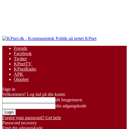
KPnet
Forside
Facebook
Twitter
KPnetTV
KPnetRadio
APK
Oktober
Sign in
Velkommen! Log ind på din konto
dit brugernavn
din adgangskode
Forgot your password? Get help
Password recovery
Find din adgangskode