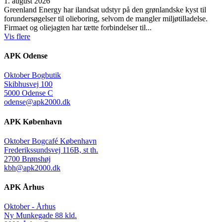
1. august 2026
Greenland Energy har ilandsat udstyr på den grønlandske kyst til
forundersøgelser til olieboring, selvom de mangler miljøtilladelse.
Firmaet og oliejagten har tætte forbindelser til...
Vis flere
APK Odense
Oktober Bogbutik
Skibhusvej 100
5000 Odense C
odense@apk2000.dk
APK København
Oktober Bogcafé København
Frederikssundsvej 116B, st th.
2700 Brønshøj
kbh@apk2000.dk
APK Århus
Oktober - Århus
Ny Munkegade 88 kld.