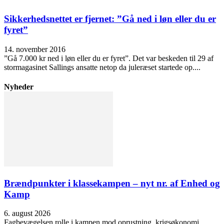
Sikkerhedsnettet er fjernet: ”Gå ned i løn eller du er
fyret”
14. november 2016
”Gå 7.000 kr ned i løn eller du er fyret”. Det var beskeden til 29 af
stormagasinet Sallings ansatte netop da juleræset startede op....
Nyheder
Brændpunkter i klassekampen – nyt nr. af Enhed og
Kamp
6. august 2026
Fagbevægelsen rolle i kampen mod oprustning, krigsøkonomi,