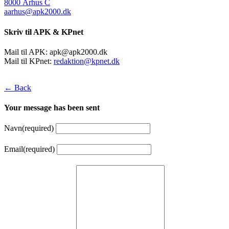
8000 Århus C
aarhus@apk2000.dk
Skriv til APK & KPnet
Mail til APK:
apk@apk2000.dk
Mail til KPnet:
redaktion@kpnet.dk
← Back
Your message has been sent
Navn
(required)
Email
(required)