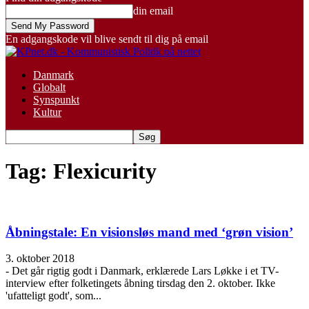
din email
En adgangskode vil blive sendt til dig på email
Danmark
Globalt
Synspunkt
Kultur
Tag: Flexicurity
Åbningstale: En visionsløs mand med ‘grøn vision’
3. oktober 2018
- Det går rigtig godt i Danmark, erklærede Lars Løkke i et TV-
interview efter folketingets åbning tirsdag den 2. oktober. Ikke
'ufatteligt godt', som...