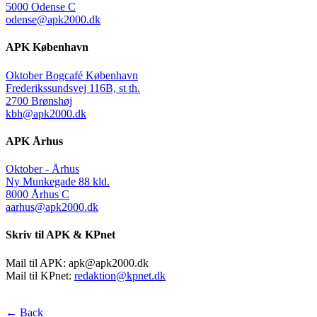
5000 Odense C
odense@apk2000.dk
APK København
Oktober Bogcafé København
Frederikssundsvej 116B, st th.
2700 Brønshøj
kbh@apk2000.dk
APK Århus
Oktober - Århus
Ny Munkegade 88 kld.
8000 Århus C
aarhus@apk2000.dk
Skriv til APK & KPnet
Mail til APK:
apk@apk2000.dk
Mail til KPnet:
redaktion@kpnet.dk
← Back